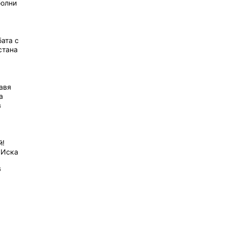
болни
ата с
стана
равя
а
в
й!
 Иска
6