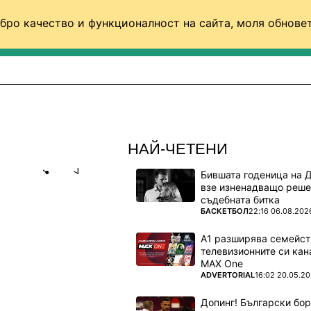
бро качество и функционалност на сайта, моля обновет
ФУТБОЛ (СВЯТ)
БАСКЕТБОЛ
ВОЛЕЙБОЛ
НАЙ-ЧЕТЕНИ
Бившата годеница на 
Share
save
взе изненадващо реше
съдебната битка
ПОВЕЧЕ ОТ
БАСКЕТБОЛ
22:16 06.08.202
ТАЙСКИ
А1 разширява семейст
телевизионните си кан
MAX One
 и извън
ПОВЕЧЕ ОТ
ADVERTORIAL
16:02 20.05.2
Допинг! Български бо