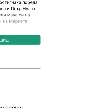
остигнаха победа
ова и Петр Нуза в
ли мача си на
и на Маркета
 срещу победителя
ogle
ен срещу