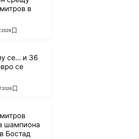
митров в
7.2026
add favorites
 се... и 36
вро се
7.2026
add favorites
имитров
на шампиона
 в Бостад