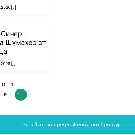
7.2026
add favorites
 Синер -
а Шумахер от
ца
7.2026
add favorites
9
Виж всички предложения от брошурата