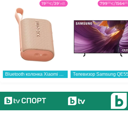
19
99
€
/
39
1
лв.
799
99
€
/
1564
65
Bluetooth колонка Xiaomi Sound Pocket Pink S28H-GL QBH4380GL...