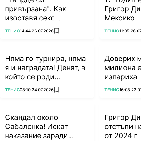
привързана": Как
Григор Ди
изоставя секс
Мексико
символът на тениса?
ПОВЕЧЕ ОТ
ПОВЕЧЕ ОТ
ТЕНИС
14:44 26.07.2026
ТЕНИС
11:35 26.0
add favorites
Няма го турнира, няма
Доверих му
я и наградата! Денят, в
милиона е
който се роди
изпариха
легендата Джокович
ПОВЕЧЕ ОТ
ПОВЕЧЕ ОТ
ТЕНИС
08:10 24.07.2026
ТЕНИС
16:08 22.0
add favorites
Скандал около
Григор Д
Сабаленка! Искат
отстъпи 
наказание заради
от 2024 г.