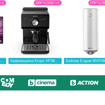
лв.
109
99
€
/
215
13
лв.
179
99
€
/
3
Телевизор Samsung QE55S85FAUXXH , 138 см, 3840x2160 UHD-4K , 55 inch, OLED , Smart TV , Tizen...
Кафемашина Krups XP381810...