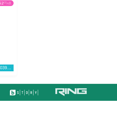
52
03
лв.
179
99
€
/
352
03
лв.
1255
99
Бойлер Елдом WVF08039F 80L 3KW , 3 , 75 , C , Вертикален...
Телевизор Crown 43FB02AWF SMART TV , 109 см, 1920x1080 FULL HD , 43 inch, Android , LED , Smart TV...