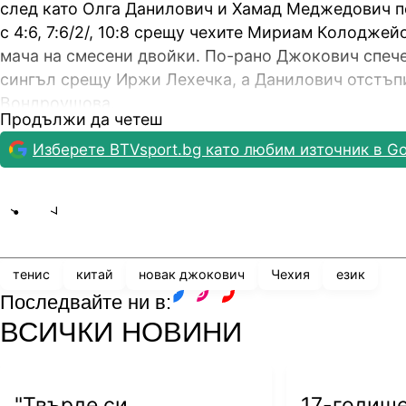
след като Олга Данилович и Хамад Меджедович п
с 4:6, 7:6/2/, 10:8 срещу чехите Мириам Колоджей
мача на смесени двойки. По-рано Джокович спече
сингъл срещу Иржи Лехечка, а Данилович отстъп
Вондроушова.
Продължи да четеш
Така Сърбия окупира върха в група 5 и ще играе
в група 3 Австралия утре.
Изберете BTVsport.bg като любим източник в Go
Share
save
тенис
китай
новак джокович
Чехия
език
Последвайте ни в:
facebook
instagram
youtube
ВСИЧКИ НОВИНИ
"Твърде си
17-годиш