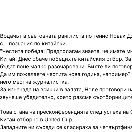
Водачът в световната ранглиста по тенис Новак
с... познания по китайски.
"Честита победа! Предполагам знаете, че имате м
Китай. Днес обаче победихте китайския отбор. З
бъдат поне малко разочаровани. Бихте ли погово
Да им пожелаете честита нова година, например?"
него местна журналистка.
За изненада на всички в залата, Ноле проговори н
звучеше убедително, което разсмя съотборниците
Това стана на пресконференцията след успеха на
Китай отборно в United Cup.
Западните ни съседи се класираха за четвъртфина