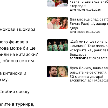
хванат с два вида ана
стероиди!
ПОВЕЧЕ ОТ
ДРУГИ
10:05 07.08.2026
Два месеца след сватб
Етиен: Ралф Шумахер 
дядо
 Джокович шокира
ПОВЕЧЕ ОТ
ДРУГИ
17:08 07.08.2026
„Дай ми го, ще го нап
ного фенове в
шампион“: Така започв
атова може би ще
историята на Денисла
рили на китайски?
Бърдаров
ПОВЕЧЕ ОТ
ВОЛЕЙБОЛ
09:12 08.08.2026
, обърна се към
Лука Дончич, внимава
Бившата не се оттегля.
а китайски и
50 милиона долара!
 му.
ПОВЕЧЕ ОТ
БАСКЕТБОЛ
12:24 07.08.202
 Сърбия срещу
лите в турнира,