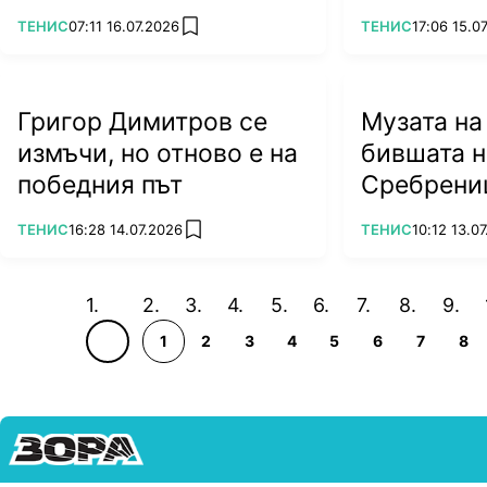
посещението ѝ в
ПОВЕЧЕ ОТ
ПОВЕЧЕ ОТ
ТЕНИС
07:11 16.07.2026
ТЕНИС
17:06 15.0
add favorites
Беларус
Григор Димитров се
Музата на
измъчи, но отново е на
бившата н
победния път
Сребрени
ПОВЕЧЕ ОТ
ПОВЕЧЕ ОТ
ТЕНИС
16:28 14.07.2026
ТЕНИС
10:12 13.0
add favorites
1
2
3
4
5
6
7
8