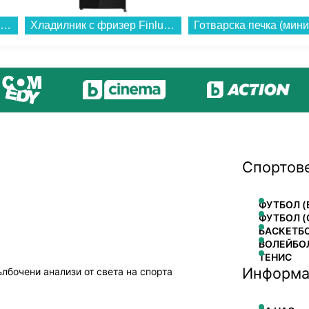
Хладилник с фризер Finlux FXCA 28900 NFE , 270 l, E , No Frost , Инокс...
Хладилник с фризер Finlux FBN340B GLASS , 322 l, E , No Frost , Черно стъкло...
Спортов
ФУТБОЛ (
ФУТБОЛ (
БАСКЕТБ
ВОЛЕЙБО
ТЕНИС
Информа
ълбочени анализи от света на спорта