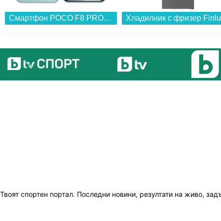
Смартфон POCO F8 PRO 256/12 BLUE , 12 GB, 256 GB...
Твоят спортен портал. Последни новини, резултати на живо, зад