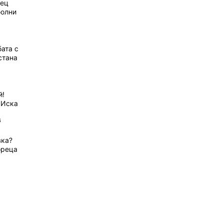
рец
болни
ата с
стана
й!
 Иска
6
вка?
ореца