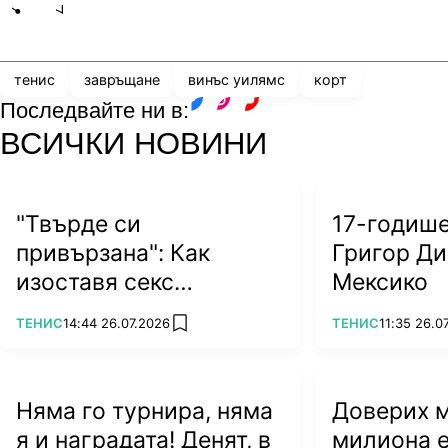
Share
save
тенис
завръщане
винъс уилямс
корт
Последвайте ни в:
facebook
instagram
youtube
ВСИЧКИ НОВИНИ
"Твърде си
17-годиш
привързана": Как
Григор Ди
изоставя секс
Мексико
символът на тениса?
ПОВЕЧЕ ОТ
ПОВЕЧЕ ОТ
ТЕНИС
14:44 26.07.2026
ТЕНИС
11:35 26.0
add favorites
Няма го турнира, няма
Доверих му
я и наградата! Денят, в
милиона е