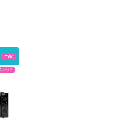
ТУК
34
69
лв.
74
99
€
/
146
67
лв.
179
99