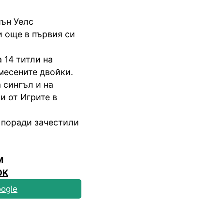
иън Уелс
и още в първия си
 14 титли на
месените двойки.
 сингъл и на
и от Игрите в
а поради зачестили
M
OK
ogle