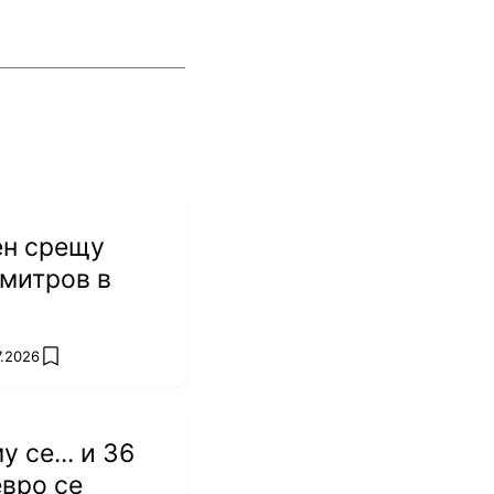
ен срещу
митров в
7.2026
add favorites
 се... и 36
вро се