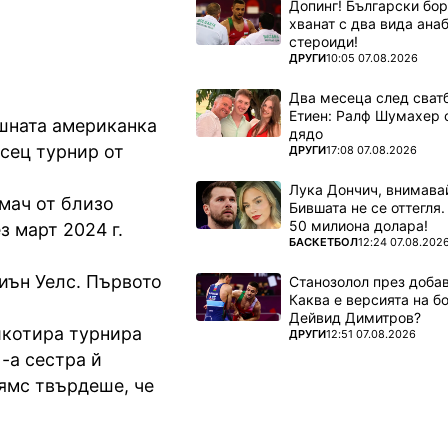
Допинг! Български бо
хванат с два вида ана
стероиди!
ПОВЕЧЕ ОТ
ДРУГИ
10:05 07.08.2026
Два месеца след сватб
Етиен: Ралф Шумахер 
ишната американка
дядо
сец турнир от
ПОВЕЧЕ ОТ
ДРУГИ
17:08 07.08.2026
Лука Дончич, внимава
 мач от близо
Бившата не се оттегля.
50 милиона долара!
з март 2024 г.
ПОВЕЧЕ ОТ
БАСКЕТБОЛ
12:24 07.08.202
иън Уелс. Първото
Станозолол през доба
Каква е версията на б
Дейвид Димитров?
йкотира турнира
ПОВЕЧЕ ОТ
ДРУГИ
12:51 07.08.2026
-а сестра й
ямс твърдеше, че