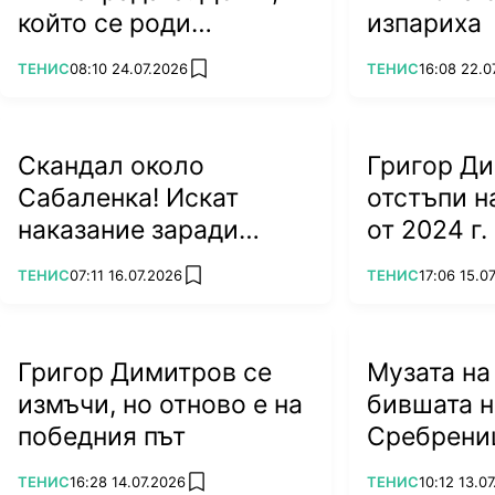
който се роди
изпариха
легендата Джокович
ПОВЕЧЕ ОТ
ПОВЕЧЕ ОТ
ТЕНИС
08:10 24.07.2026
ТЕНИС
16:08 22.0
add favorites
Скандал около
Григор Д
Сабаленка! Искат
отстъпи 
наказание заради
от 2024 г.
посещението ѝ в
ПОВЕЧЕ ОТ
ПОВЕЧЕ ОТ
ТЕНИС
07:11 16.07.2026
ТЕНИС
17:06 15.0
add favorites
Беларус
Григор Димитров се
Музата на
измъчи, но отново е на
бившата н
победния път
Сребрени
ПОВЕЧЕ ОТ
ПОВЕЧЕ ОТ
ТЕНИС
16:28 14.07.2026
ТЕНИС
10:12 13.0
add favorites