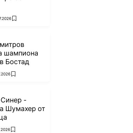
7.2026
add favorites
имитров
на шампиона
 в Бостад
7.2026
add favorites
 Синер -
а Шумахер от
ца
7.2026
add favorites