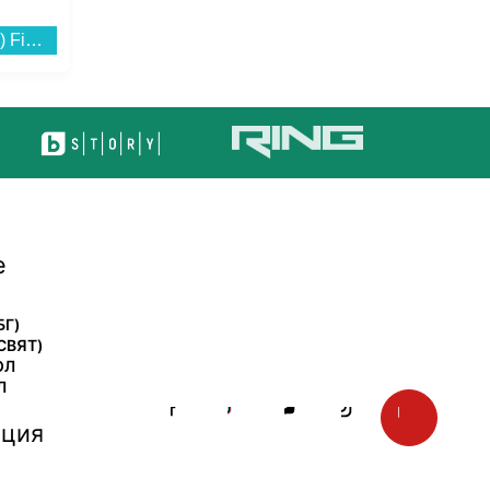
Готварска печка (мини) Finlux FMC-4555GL...
Микровълнова фурна Finlux FMO-2501M , 25 Литри, 700 W...
е
БГ)
СВЯТ)
ОЛ
Л
ция