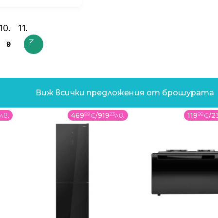
9
Виж всички предложения от брошурата
лв.
469
99
€
/
919
23
лв.
119
99
€
/
2