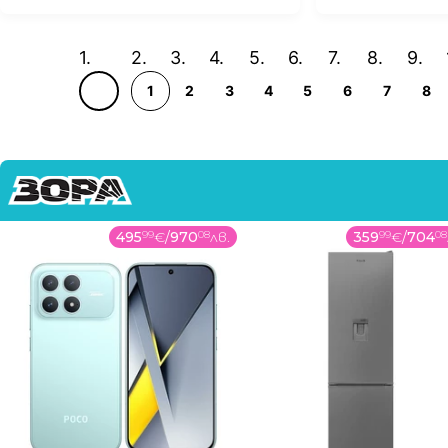
1
2
3
4
5
6
7
8
495
99
€
/
970
08
лв.
359
99
€
/
704
08