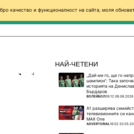
бро качество и функционалност на сайта, моля обновет
ФУТБОЛ (СВЯТ)
БАСКЕТБОЛ
ВОЛЕЙБОЛ
НАЙ-ЧЕТЕНИ
„Дай ми го, ще го нап
Share
save
шампион“: Така започв
историята на Денисла
Бърдаров
ЛЯМС
ПОВЕЧЕ ОТ
ВОЛЕЙБОЛ
09:12 08.08.2026
А1 разширява семейст
телевизионните си кан
ае в Индиън
MAX One
ПОВЕЧЕ ОТ
ADVERTORIAL
16:02 20.05.2