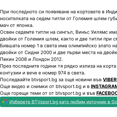
При последното си появяване на кортовете в Инд
носителката на седем титли от Големия шлем губ
мач от японка.
Освен седемте титли на сингъл, Винъс Уилямс има
двойки от Големия шлем, както и две титли при с
Бившата номер 1 в света има олимпийско злато на
двойки от Сидни 2000 и две първи места на двойк
Пекин 2008 и Лондон 2012.
През последните години тя рядко излиза на корт
контузии и вече е номер 974 в света.
Последвайте btvsport.bg за още новини във
VIBER
Още видео и снимки от btvsport.bg и в
INSTAGRA
Още горещи теми от от btvsport.bg и във
FACEBO
Изберете BTVsport.bg като любим източник в Go