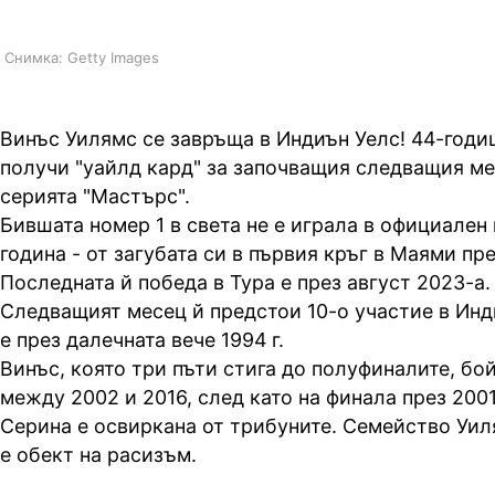
Снимка: Getty Images
Винъс Уилямс се завръща в Индиън Уелс! 44-год
получи "уайлд кард" за започващия следващия ме
серията "Мастърс".
Бившата номер 1 в света не е играла в официален
година - от загубата си в първия кръг в Маями пре
Последната й победа в Тура е през август 2023-а.
Следващият месец й предстои 10-о участие в Инд
е през далечната вече 1994 г.
Винъс, която три пъти стига до полуфиналите, бо
между 2002 и 2016, след като на финала през 2001
Серина е освиркана от трибуните. Семейство Уил
е обект на расизъм.