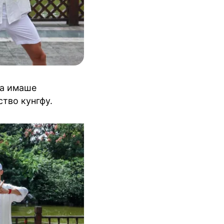
та имаше
тво кунгфу.