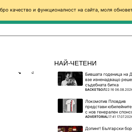
бро качество и функционалност на сайта, моля обновет
ФУТБОЛ (СВЯТ)
БАСКЕТБОЛ
ВОЛЕЙБОЛ
НАЙ-ЧЕТЕНИ
Бившата годеница на 
Share
save
взе изненадващо реше
съдебната битка
ПОВЕЧЕ ОТ
БАСКЕТБОЛ
22:16 06.08.202
НГФУ В
Локомотив Пловдив
представи юбилейните
с нов генерален спонс
ите на
ПОВЕЧЕ ОТ
ADVERTORIAL
17:41 17.07.202
Допинг! Български бо