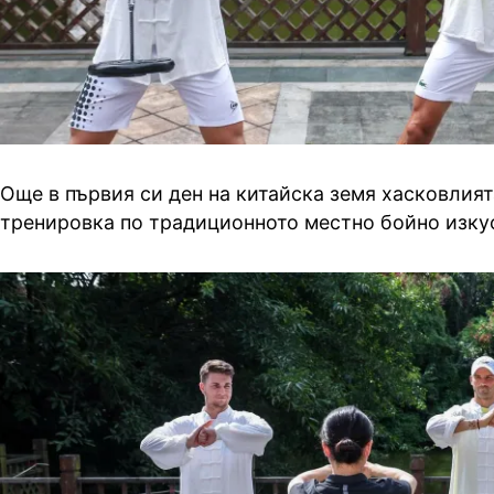
Още в първия си ден на китайска земя хасковлия
тренировка по традиционното местно бойно изкус