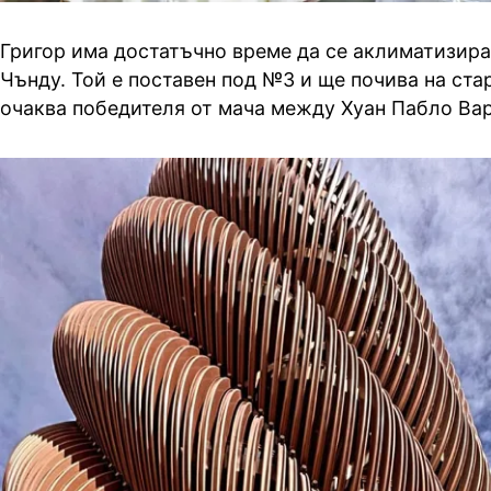
Григор има достатъчно време да се аклиматизира
Чънду. Той е поставен под №3 и ще почива на стар
очаква победителя от мача между Хуан Пабло Ва