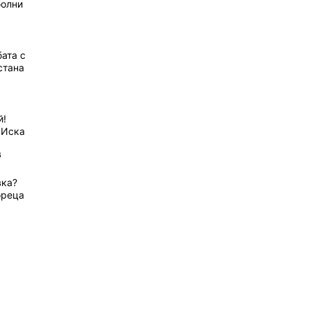
болни
ата с
стана
й!
 Иска
6
вка?
ореца