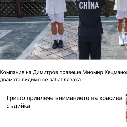
Компания на Димитров правеше Миомир Кецманов
двамата видимо се забавляваха.
Гришо привлече вниманието на красива
съдийка