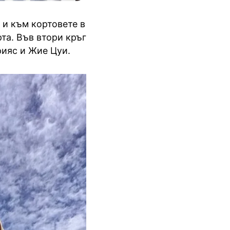
 и към кортовете в
та. Във втори кръг
рияс и Жие Цуи.