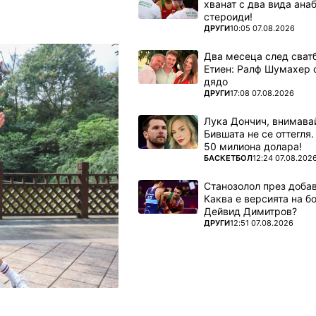
хванат с два вида ана
стероиди!
ПОВЕЧЕ ОТ
ДРУГИ
10:05 07.08.2026
Два месеца след сватб
Етиен: Ралф Шумахер 
дядо
ПОВЕЧЕ ОТ
ДРУГИ
17:08 07.08.2026
Лука Дончич, внимава
Бившата не се оттегля.
50 милиона долара!
ПОВЕЧЕ ОТ
БАСКЕТБОЛ
12:24 07.08.202
Станозолол през доба
Каква е версията на б
Дейвид Димитров?
ПОВЕЧЕ ОТ
ДРУГИ
12:51 07.08.2026