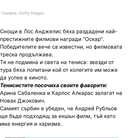
Снимка: Getty Images
Снощи в Лос Анджелис бяха раздадени най-
престижните филмови награди "Оскар".
Победителите вече са известни, но филмовата
треска продължава.
Тя не подмина и света на тениса: звезди от
тура бяха попитани кой от колегите им може
да успее в киното.
Тенисистите посочиха своите фаворити:
Арина Сабаленка и Карлос Алкарас залагат на
Новак Джокович.
Самият сърбин е убеден, че Андрей Рубльов
ще бъде подходящ за екшън филм, тъй като
има енергия и харизма.