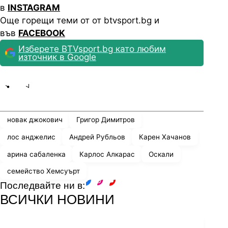
в
INSTAGRAM
Още горещи теми от от btvsport.bg и
във
FACEBOOK
Изберете BTVsport.bg като любим
източник в Google
Share
save
новак джокович
Григор Димитров
лос анджелис
Андрей Рубльов
Карен Хачанов
арина сабаленка
Карлос Алкарас
Оскали
семейство Хемсуърт
Последвайте ни в:
facebook
instagram
youtube
ВСИЧКИ НОВИНИ