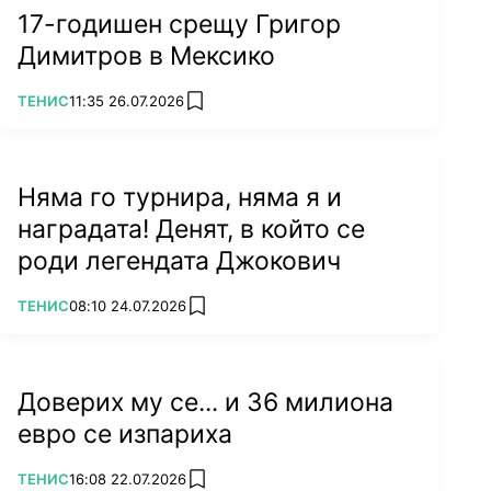
17-годишен срещу Григор
Димитров в Мексико
ПОВЕЧЕ ОТ
ТЕНИС
11:35 26.07.2026
add favorites
Няма го турнира, няма я и
наградата! Денят, в който се
роди легендата Джокович
ПОВЕЧЕ ОТ
ТЕНИС
08:10 24.07.2026
add favorites
Доверих му се... и 36 милиона
евро се изпариха
ПОВЕЧЕ ОТ
ТЕНИС
16:08 22.07.2026
add favorites