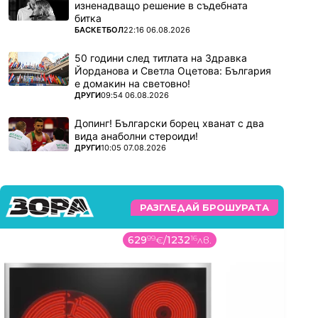
изненадващо решение в съдебната
битка
ПОВЕЧЕ ОТ
БАСКЕТБОЛ
22:16 06.08.2026
50 години след титлата на Здравка
Йорданова и Светла Оцетова: България
е домакин на световно!
ПОВЕЧЕ ОТ
ДРУГИ
09:54 06.08.2026
Допинг! Български борец хванат с два
вида анаболни стероиди!
ПОВЕЧЕ ОТ
ДРУГИ
10:05 07.08.2026
РАЗГЛЕДАЙ БРОШУРАТА
629
99
€
/
1232
16
лв.