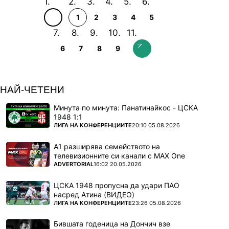
1
2
3
4
5
6
7
8
9
НАЙ-ЧЕТЕНИ
Минута по минута: Панатинайкос - ЦСКА
1948 1:1
ПОВЕЧЕ ОТ
ЛИГА НА КОНФЕРЕНЦИИТЕ
20:10 05.08.2026
А1 разширява семейството на
телевизионните си канали с MAX One
ПОВЕЧЕ ОТ
ADVERTORIAL
16:02 20.05.2026
ЦСКА 1948 пропусна да удари ПАО
насред Атина (ВИДЕО)
ПОВЕЧЕ ОТ
ЛИГА НА КОНФЕРЕНЦИИТЕ
23:26 05.08.2026
Бившата годеница на Дончич взе