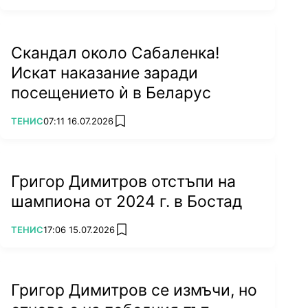
Скандал около Сабаленка!
Искат наказание заради
посещението ѝ в Беларус
ПОВЕЧЕ ОТ
ТЕНИС
07:11 16.07.2026
add favorites
Григор Димитров отстъпи на
шампиона от 2024 г. в Бостад
ПОВЕЧЕ ОТ
ТЕНИС
17:06 15.07.2026
add favorites
Григор Димитров се измъчи, но