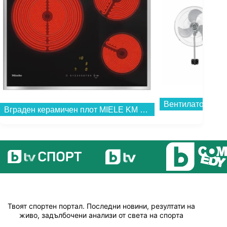
Вентилатор Crow
Вграден керамичен плот MIELE KM 6527 FR , Електрически...
Твоят спортен портал. Последни новини, резултати на
живо, задълбочени анализи от света на спорта