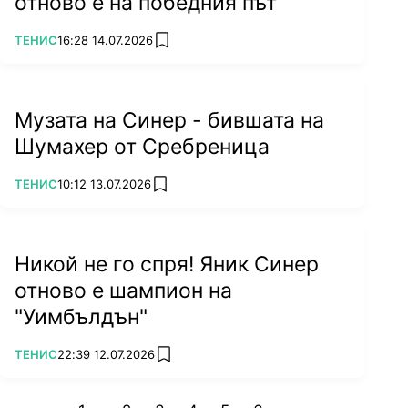
отново е на победния път
ПОВЕЧЕ ОТ
ТЕНИС
16:28 14.07.2026
add favorites
Музата на Синер - бившата на
Шумахер от Сребреница
ПОВЕЧЕ ОТ
ТЕНИС
10:12 13.07.2026
add favorites
Никой не го спря! Яник Синер
отново е шампион на
"Уимбълдън"
ПОВЕЧЕ ОТ
ТЕНИС
22:39 12.07.2026
add favorites