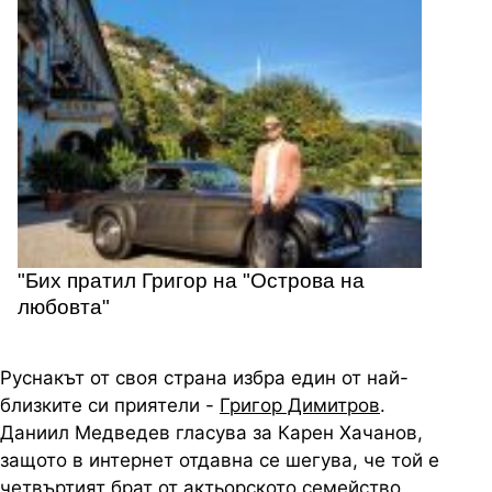
"Бих пратил Григор на "Острова на
любовта"
Руснакът от своя страна избра един от най-
близките си приятели -
Григор Димитров
.
Даниил Медведев гласува за Карен Хачанов,
защото в интернет отдавна се шегува, че той е
четвъртият брат от актьорското семейство