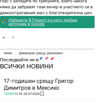
глас с хилядите по трибуните, които никога
няма да забравят тази вечер и участието си в
демонстративния мач с благотворителна цел.
Изберете BTVsport.bg като любим
източник в Google
Share
save
тенис
Димитров срещу Джокович
Последвайте ни в:
facebook
instagram
youtube
ВСИЧКИ НОВИНИ
17-годишен срещу Григор
Димитров в Мексико
ПОВЕЧЕ ОТ
ТЕНИС
11:35 26.07.2026
add favorites