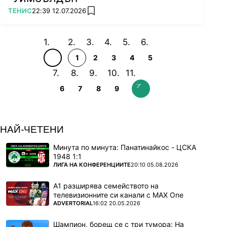
ПОВЕЧЕ ОТ
ТЕНИС
22:39 12.07.2026
add favorites
1
2
3
4
5
6
7
8
9
НАЙ-ЧЕТЕНИ
Минута по минута: Панатинайкос - ЦСКА
1948 1:1
ПОВЕЧЕ ОТ
ЛИГА НА КОНФЕРЕНЦИИТЕ
20:10 05.08.2026
А1 разширява семейството на
телевизионните си канали с MAX One
ПОВЕЧЕ ОТ
ADVERTORIAL
16:02 20.05.2026
Шампион, борещ се с три тумора: На