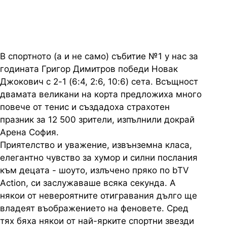
силни послания към децата
В спортното (а и не само) събитие №1 у нас за
годината Григор Димитров победи Новак
Джокович с 2-1 (6:4, 2:6, 10:6) сета. Всъщност
двамата великани на корта предложиха много
повече от тенис и създадоха страхотен
празник за 12 500 зрители, изпълнили докрай
Арена София.
Приятелство и уважение, извънземна класа,
елегантно чувство за хумор и силни послания
към децата - шоуто, излъчено пряко по bTV
Action, си заслужаваше всяка секунда. А
някои от невероятните отигравания дълго ще
владеят въображението на феновете. Сред
тях бяха някои от най-ярките спортни звезди