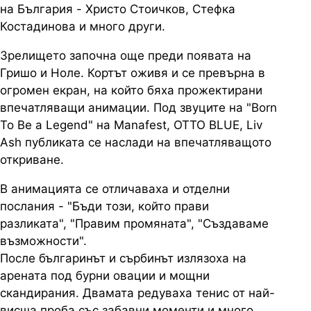
на България - Христо Стоичков, Стефка
Костадинова и много други.
Зрелището започна още преди появата на
Гришо и Ноле. Кортът оживя и се превърна в
огромен екран, на който бяха прожектирани
впечатляващи анимации. Под звуците на "Born
To Be a Legend" на Manafest, OTTO BLUE, Liv
Ash публиката се наслади на впечатляващото
откриване.
В анимацията се отличаваха и отделни
послания - "Бъди този, който прави
разликата", "Правим промяната", "Създаваме
възможности".
После българинът и сърбинът излязоха на
арената под бурни овации и мощни
скандирания. Двамата редуваха тенис от най-
висша проба със забавни моменти и много