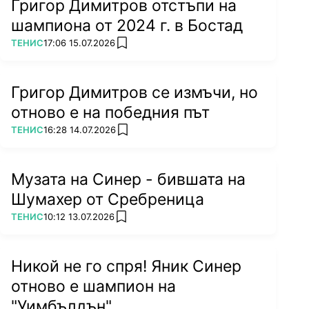
Григор Димитров отстъпи на
шампиона от 2024 г. в Бостад
ПОВЕЧЕ ОТ
ТЕНИС
17:06 15.07.2026
add favorites
Григор Димитров се измъчи, но
отново е на победния път
ПОВЕЧЕ ОТ
ТЕНИС
16:28 14.07.2026
add favorites
Музата на Синер - бившата на
Шумахер от Сребреница
ПОВЕЧЕ ОТ
ТЕНИС
10:12 13.07.2026
add favorites
Никой не го спря! Яник Синер
отново е шампион на
"Уимбълдън"