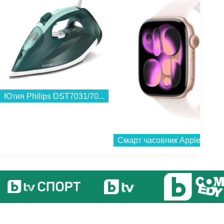
Ютия Philips DST7031/70...