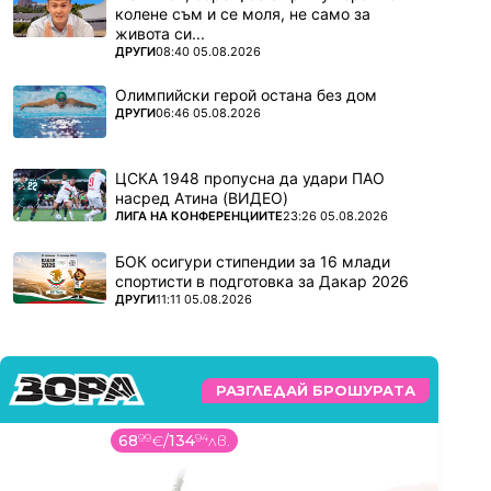
колене съм и се моля, не само за
живота си...
ПОВЕЧЕ ОТ
ДРУГИ
08:40 05.08.2026
Олимпийски герой остана без дом
ПОВЕЧЕ ОТ
ДРУГИ
06:46 05.08.2026
ЦСКА 1948 пропусна да удари ПАО
насред Атина (ВИДЕО)
ПОВЕЧЕ ОТ
ЛИГА НА КОНФЕРЕНЦИИТЕ
23:26 05.08.2026
БОК осигури стипендии за 16 млади
спортисти в подготовка за Дакар 2026
ПОВЕЧЕ ОТ
ДРУГИ
11:11 05.08.2026
РАЗГЛЕДАЙ БРОШУРАТА
68
99
€
/
134
94
лв.
407
0