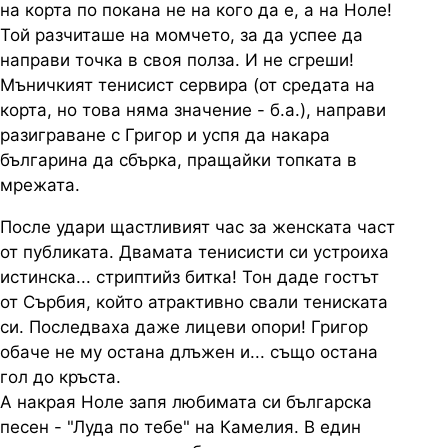
на корта по покана не на кого да е, а на Ноле!
Той разчиташе на момчето, за да успее да
направи точка в своя полза. И не сгреши!
Мъничкият тенисист сервира (от средата на
корта, но това няма значение - б.а.), направи
разиграване с Григор и успя да накара
българина да сбърка, пращайки топката в
мрежата.
После удари щастливият час за женската част
от публиката. Двамата тенисисти си устроиха
истинска... стриптийз битка! Тон даде гостът
от Сърбия, който атрактивно свали тениската
си. Последваха даже лицеви опори! Григор
обаче не му остана длъжен и... също остана
гол до кръста.
А накрая Ноле запя любимата си българска
песен - "Луда по тебе" на Камелия. В един