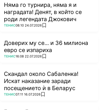
Няма го турнира, няма я и
наградата! Денят, в който се
роди легендата Джокович
ПОВЕЧЕ ОТ
ТЕНИС
08:10 24.07.2026
add favorites
Доверих му се... и 36 милиона
евро се изпариха
ПОВЕЧЕ ОТ
ТЕНИС
16:08 22.07.2026
add favorites
Скандал около Сабаленка!
Искат наказание заради
посещението ѝ в Беларус
ПОВЕЧЕ ОТ
ТЕНИС
07:11 16.07.2026
add favorites