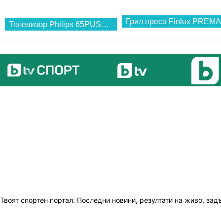
Грил преса Finlux PREMA.
Телевизор Philips 65PUS7000/12 , 164 см, 3840x2160 UHD-4K , 65 inch, LED , Smart TV , TITAN OS...
Твоят спортен портал. Последни новини, резултати на живо, зад