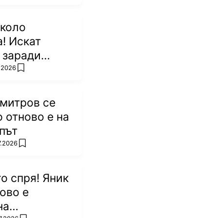
около
! Искат
 заради
то ѝ в
7.2026
add favorites
митров се
о отново е на
път
7.2026
add favorites
го спря! Яник
ово е
на