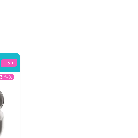
ТУК
93
61
лв.
48
99
€
/
95
82
лв.
36
9