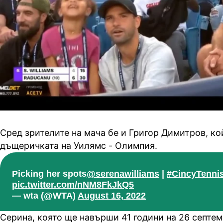
Сред зрителите на мача бе и Григор Димитров, к
дъщеричката на Уилямс - Олимпия.
Picking her spots
@serenawilliams
|
#CincyTenni
pic.twitter.com/nNM8FkJkQ5
— wta (@WTA)
August 16, 2022
Серина, която ще навърши 41 години на 26 септем