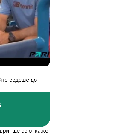
ойто седеше до
s
ври, ще се откаже