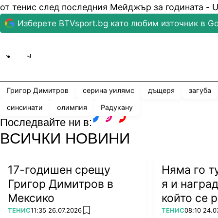
от тенис след последния Мейджър за годината - 
Изберете BTVsport.bg като любим източник в Go
Share
save
Григор Димитров
серина уилямс
дъщеря
загуба
синсинати
олимпия
Радукану
Последвайте ни в:
facebook
instagram
youtube
ВСИЧКИ НОВИНИ
17-годишен срещу
Няма го т
Григор Димитров в
я и наград
Мексико
който се 
легендат
ПОВЕЧЕ ОТ
ПОВЕЧЕ ОТ
ТЕНИС
11:35 26.07.2026
ТЕНИС
08:10 24.0
add favorites