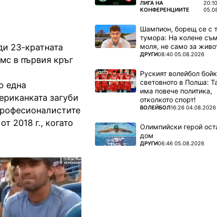
ПОВЕЧЕ ОТ
ЛИГА НА
20:1
КОНФЕРЕНЦИИТЕ
05.0
Шампион, борещ се с 
тумора: На колене съм
моля, не само за живот
ди 23-кратната
ПОВЕЧЕ ОТ
ДРУГИ
08:40 05.08.2026
мс в първия кръг
Руският волейбол бой
световното в Полша: 
о една
има повече политика,
ериканката загуби
отколкото спорт!
ПОВЕЧЕ ОТ
ВОЛЕЙБОЛ
16:26 04.08.2026
д професионалистите
от 2018 г., когато
Олимпийски герой ост
дом
ПОВЕЧЕ ОТ
ДРУГИ
06:46 05.08.2026