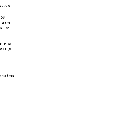
0
8.2026
три
 и се
а си...
котира
Там ще
ана без