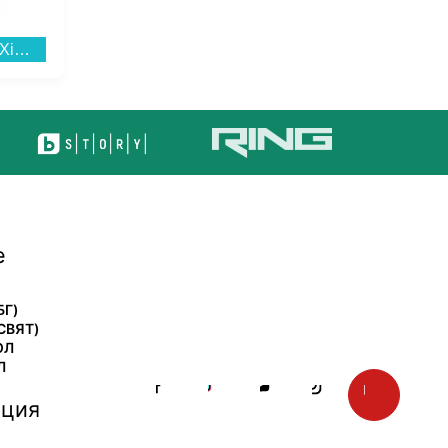
Слушалки с микрофон Xiaomi BUDS 6 TITAN GREY BHR08OHGL , Bluetooth , IN-EAR (ТАПИ)...
Зъбен душ Panasonic EW-DJ26-V303 , 0.2 L...
е
БГ)
СВЯТ)
ОЛ
Л
ция