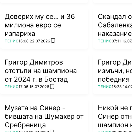
Доверих му се... и 36
Скандал 
милиона евро се
Сабаленка
изпариха
наказание
посещение
ПОВЕЧЕ ОТ
ПОВЕЧЕ ОТ
ТЕНИС
16:08 22.07.2026
ТЕНИС
07:11 16.0
add favorites
Беларус
Григор Димитров
Григор Ди
отстъпи на шампиона
измъчи, н
от 2024 г. в Бостад
победния 
ПОВЕЧЕ ОТ
ПОВЕЧЕ ОТ
ТЕНИС
17:06 15.07.2026
ТЕНИС
16:28 14.0
add favorites
Музата на Синер -
Никой не 
бившата на Шумахер от
Синер отн
Сребреница
шампион 