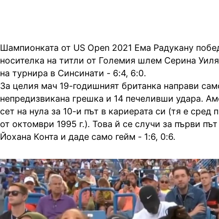
Шампионката от US Open 2021 Ема Радукану побе
носителка на титли от Големия шлем Серина Уиля
на турнира в Синсинати - 6:4, 6:0.
За целия мач 19-годишният британка направи сам
непредизвикана грешка и 14 печеливши удара. Ам
сет на нула за 10-и път в кариерата си (тя е сре
от октомври 1995 г.). Това й се случи за първи път 
Йохана Конта и даде само гейм - 1:6, 0:6.