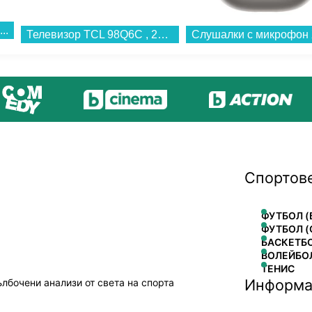
..
Телевизор TCL 98Q6C , 248 см, 3840x2160 UHD-4K , 98 inch, QLED , Sm...
Спортов
ФУТБОЛ (
ФУТБОЛ (
БАСКЕТБ
ВОЛЕЙБО
ТЕНИС
Информа
ълбочени анализи от света на спорта