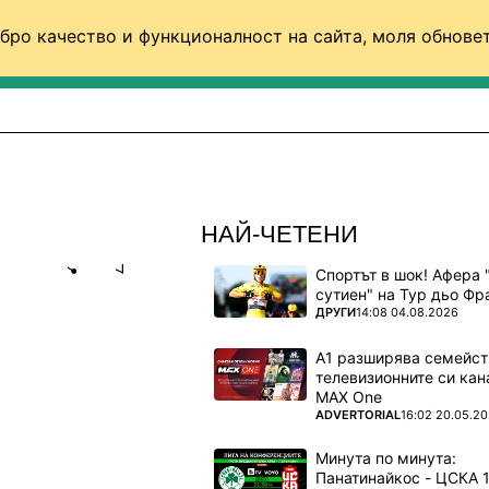
бро качество и функционалност на сайта, моля обновет
ФУТБОЛ (СВЯТ)
БАСКЕТБОЛ
ВОЛЕЙБОЛ
НАЙ-ЧЕТЕНИ
Спортът в шок! Афера 
Share
save
сутиен" на Тур дьо Фр
ПОВЕЧЕ ОТ
ДРУГИ
14:08 04.08.2026
 ГЛЕДА
А1 разширява семейст
телевизионните си кан
а Уилямс -
MAX One
ПОВЕЧЕ ОТ
ADVERTORIAL
16:02 20.05.2
Минута по минута: