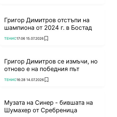
Григор Димитров отстъпи на
шампиона от 2024 г. в Бостад
ПОВЕЧЕ ОТ
ТЕНИС
17:06 15.07.2026
add favorites
Григор Димитров се измъчи, но
отново е на победния път
ПОВЕЧЕ ОТ
ТЕНИС
16:28 14.07.2026
add favorites
Музата на Синер - бившата на
Шумахер от Сребреница