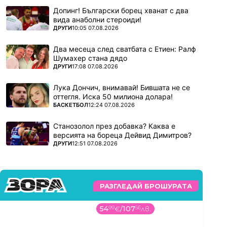
Допинг! Български борец хванат с два
вида анаболни стероиди!
ПОВЕЧЕ ОТ
ДРУГИ
10:05 07.08.2026
Два месеца след сватбата с Етиен: Ралф
Шумахер стана дядо
ПОВЕЧЕ ОТ
ДРУГИ
17:08 07.08.2026
Лука Дончич, внимавай! Бившата не се
оттегля. Иска 50 милиона долара!
ПОВЕЧЕ ОТ
БАСКЕТБОЛ
12:24 07.08.2026
Станозолол през добавка? Каква е
версията на бореца Дейвид Димитров?
ПОВЕЧЕ ОТ
ДРУГИ
12:51 07.08.2026
РАЗГЛЕДАЙ БРОШУРАТА
54
99
€
/
107
56
лв.