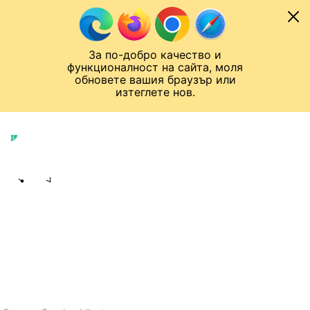
Към съдържанието
МОБИЛ
За по-добро качество и
Шампионска лига
Лига Европа
Лига на Конференциите
функционалност на сайта, моля
ЧАЛО
ТЕНИС
обновете вашия браузър или
изтеглете нов.
Тенис
Публикувано в
16:53 09.08.2022
Share
save
СЕРИНА УИЛЯМС СПИРА С ТЕНИСА
Последният й турнир ще бъде US
Open