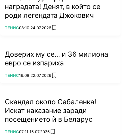
наградата! Денят, в който се
роди легендата Джокович
ПОВЕЧЕ ОТ
ТЕНИС
08:10 24.07.2026
add favorites
Доверих му се... и 36 милиона
евро се изпариха
ПОВЕЧЕ ОТ
ТЕНИС
16:08 22.07.2026
add favorites
Скандал около Сабаленка!
Искат наказание заради
посещението ѝ в Беларус
ПОВЕЧЕ ОТ
ТЕНИС
07:11 16.07.2026
add favorites