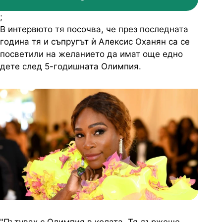
;
В интервюто тя посочва, че през последната
година тя и съпругът ѝ Алексис Оханян са се
посветили на желанието да имат още едно
дете след 5-годишната Олимпия.