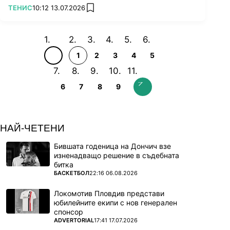
ПОВЕЧЕ ОТ
ТЕНИС
10:12 13.07.2026
add favorites
1
2
3
4
5
6
7
8
9
НАЙ-ЧЕТЕНИ
Бившата годеница на Дончич взе
изненадващо решение в съдебната
битка
ПОВЕЧЕ ОТ
БАСКЕТБОЛ
22:16 06.08.2026
Локомотив Пловдив представи
юбилейните екипи с нов генерален
спонсор
ПОВЕЧЕ ОТ
ADVERTORIAL
17:41 17.07.2026