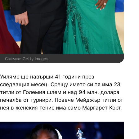
Снимка: Getty Images
Уилямс ще навърши 41 години през
следващия месец. Срещу името си тя има 23
титли от Големия шлем и над 94 млн. долара
печалба от турнири. Повече Мейджър титли от
нея в женския тенис има само Маргарет Корт.