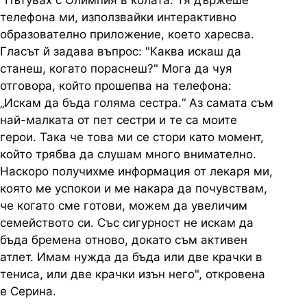
"Пътувах с Олимпия в колата. Тя държеше
телефона ми, използвайки интерактивно
образователно приложение, което харесва.
Гласът й задава въпрос: "Каква искаш да
станеш, когато пораснеш?" Мога да чуя
отговора, който прошепва на телефона:
„Искам да бъда голяма сестра.“ Аз самата съм
най-малката от пет сестри и те са моите
герои. Така че това ми се стори като момент,
който трябва да слушам много внимателно.
Наскоро получихме информация от лекаря ми,
която ме успокои и ме накара да почувствам,
че когато сме готови, можем да увеличим
семейството си. Със сигурност не искам да
бъда бремена отново, докато съм активен
атлет. Имам нужда да бъда или две крачки в
тениса, или две крачки изън него", откровена
е Серина.