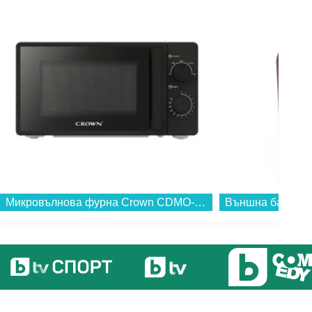
Микровълнова фурна Crown CDMO-2065B , 20 , 20 Литри, 700 W...