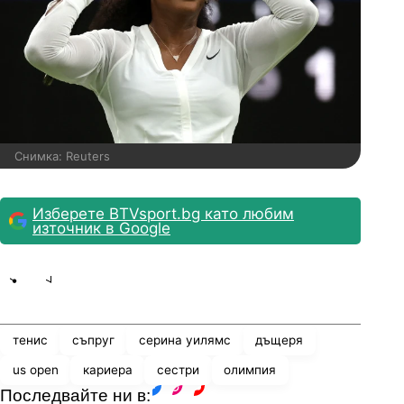
Снимка: Reuters
Изберете BTVsport.bg като любим
източник в Google
Share
save
тенис
съпруг
серина уилямс
дъщеря
us open
кариера
сестри
олимпия
Последвайте ни в: