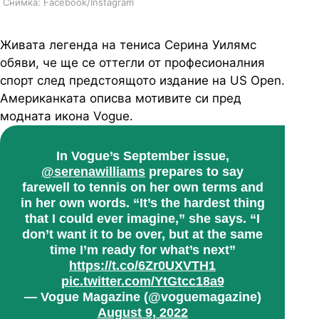
Снимка: Facebook/Instagram
Живата легенда на тениса Серина Уилямс
обяви, че ще се оттегли от професионалния
спорт след предстоящото издание на US Open.
Американката описва мотивите си пред
модната икона Vogue.
In Vogue’s September issue,
@serenawilliams
prepares to say
farewell to tennis on her own terms and
in her own words. “It’s the hardest thing
that I could ever imagine,” she says. “I
don’t want it to be over, but at the same
time I’m ready for what’s next”
https://t.co/6Zr0UXVTH1
pic.twitter.com/YtGtcc18a9
— Vogue Magazine (@voguemagazine)
August 9, 2022