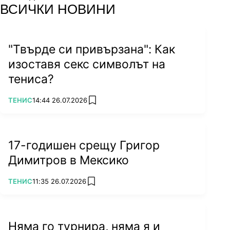
facebook
instagram
youtube
ВСИЧКИ НОВИНИ
"Твърде си привързана": Как
изоставя секс символът на
тениса?
ПОВЕЧЕ ОТ
ТЕНИС
14:44 26.07.2026
add favorites
17-годишен срещу Григор
Димитров в Мексико
ПОВЕЧЕ ОТ
ТЕНИС
11:35 26.07.2026
add favorites
Няма го турнира, няма я и