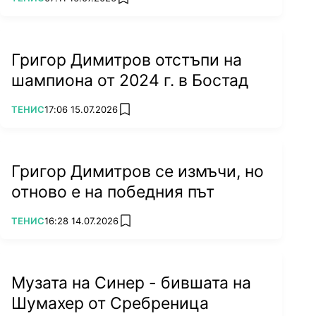
add favorites
Григор Димитров отстъпи на
шампиона от 2024 г. в Бостад
ПОВЕЧЕ ОТ
ТЕНИС
17:06 15.07.2026
add favorites
Григор Димитров се измъчи, но
отново е на победния път
ПОВЕЧЕ ОТ
ТЕНИС
16:28 14.07.2026
add favorites
Музата на Синер - бившата на
Шумахер от Сребреница