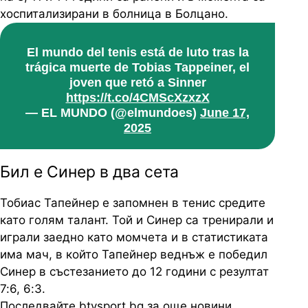
хоспитализирани в болница в Болцано.
El mundo del tenis está de luto tras la
trágica muerte de Tobias Tappeiner, el
joven que retó a Sinner
https://t.co/4CMScXzxzX
— EL MUNDO (@elmundoes)
June 17,
2025
Бил е Синер в два сета
Тобиас Тапейнер е запомнен в тенис средите
като голям талант. Той и Синер са тренирали и
играли заедно като момчета и в статистиката
има мач, в който Тапейнер веднъж е победил
Синер в състезанието до 12 години с резултат
7:6, 6:3.
Последвайте btvsport.bg за още новини