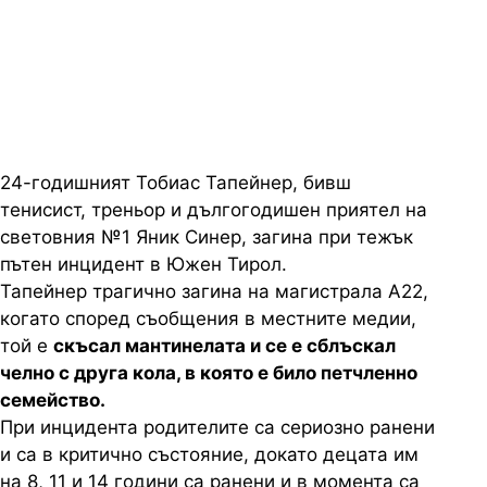
известни подробности за
трагедията
24-годишният Тобиас Тапейнер, бивш
тенисист, треньор и дългогодишен приятел на
световния №1 Яник Синер, загина при тежък
пътен инцидент в Южен Тирол.
Тапейнер трагично загина на магистрала А22,
когато според съобщения в местните медии,
той е
скъсал мантинелата и се е сблъскал
челно с друга кола, в която е било петчленно
семейство.
При инцидента родителите са сериозно ранени
и са в критично състояние, докато децата им
на 8, 11 и 14 години са ранени и в момента са