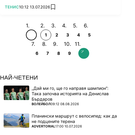
ПОВЕЧЕ ОТ
ТЕНИС
10:12 13.07.2026
add favorites
1
2
3
4
5
6
7
8
9
НАЙ-ЧЕТЕНИ
„Дай ми го, ще го направя шампион“:
Така започва историята на Денислав
Бърдаров
ПОВЕЧЕ ОТ
ВОЛЕЙБОЛ
09:12 08.08.2026
Планински маршрут с велосипед: как да
не подцените терена
ПОВЕЧЕ ОТ
ADVERTORIAL
17:00 10.07.2026