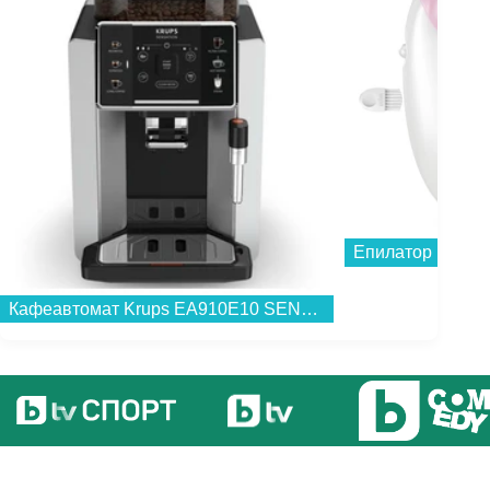
Епилатор Braun S
Кафеавтомат Krups EA910E10 SENSATION...