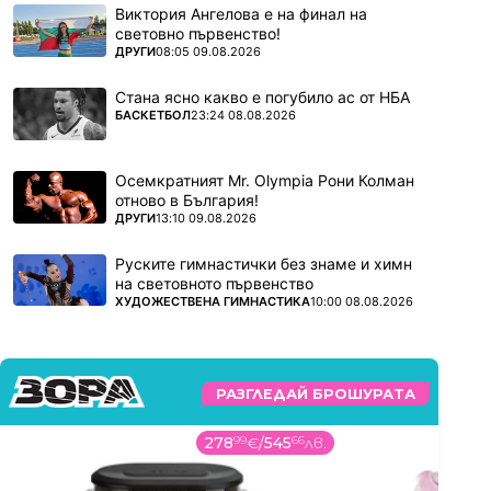
Виктория Ангелова е на финал на
световно първенство!
ПОВЕЧЕ ОТ
ДРУГИ
08:05 09.08.2026
Стана ясно какво е погубило ас от НБА
ПОВЕЧЕ ОТ
БАСКЕТБОЛ
23:24 08.08.2026
Осемкратният Mr. Olympia Рони Колман
отново в България!
ПОВЕЧЕ ОТ
ДРУГИ
13:10 09.08.2026
Руските гимнастички без знаме и химн
на световното първенство
ПОВЕЧЕ ОТ
ХУДОЖЕСТВЕНА ГИМНАСТИКА
10:00 08.08.2026
РАЗГЛЕДАЙ БРОШУРАТА
278
99
€
/
545
66
лв.