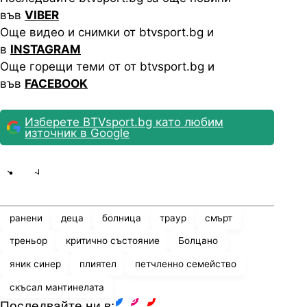
във
VIBER
Още видео и снимки от btvsport.bg и
в
INSTAGRAM
Още горещи теми от от btvsport.bg и
във
FACEBOOK
Изберете BTVsport.bg като любим
източник в Google
Share
save
ранени
деца
болница
траур
смърт
треньор
критично състояние
Болцано
яник синер
плиятел
петчленно семейство
скъсал мантинелата
Последвайте ни в: