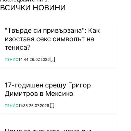
facebook
instagram
youtube
ВСИЧКИ НОВИНИ
"Твърде си привързана": Как
изоставя секс символът на
тениса?
ПОВЕЧЕ ОТ
ТЕНИС
14:44 26.07.2026
add favorites
17-годишен срещу Григор
Димитров в Мексико
ПОВЕЧЕ ОТ
ТЕНИС
11:35 26.07.2026
add favorites