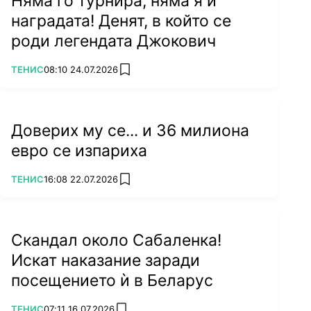
Няма го турнира, няма я и
наградата! Денят, в който се
роди легендата Джокович
ПОВЕЧЕ ОТ
ТЕНИС
08:10 24.07.2026
add favorites
Доверих му се... и 36 милиона
евро се изпариха
ПОВЕЧЕ ОТ
ТЕНИС
16:08 22.07.2026
add favorites
Скандал около Сабаленка!
Искат наказание заради
посещението ѝ в Беларус
ПОВЕЧЕ ОТ
ТЕНИС
07:11 16.07.2026