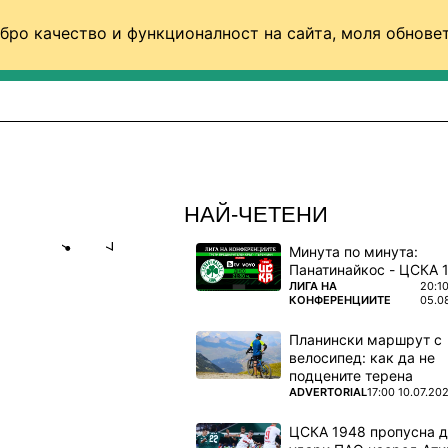
бро качество и функционалност на сайта, моля обновет
ФУТБОЛ (СВЯТ)
БАСКЕТБОЛ
ВОЛЕЙБОЛ
НАЙ-ЧЕТЕНИ
Минута по минута:
Share
save
ПОВЕЧЕ ОТ
ЛИГА НА
20:1
КОНФЕРЕНЦИИТЕ
05.0
АРСКАТА
Планински маршрут с
велосипед: как да не
подцените терена
ия и
ПОВЕЧЕ ОТ
ADVERTORIAL
17:00 10.07.20
нхен
ЦСКА 1948 пропусна 