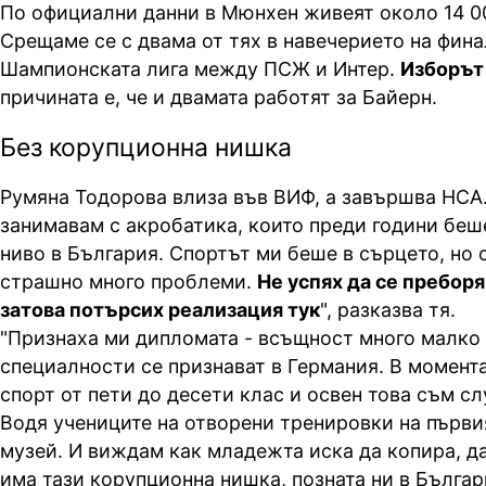
По официални данни в Мюнхен живеят около 14 0
Срещаме се с двама от тях в навечерието на фина
Шампионската лига между ПСЖ и Интер.
Изборът 
причината е, че и двамата работят за Байерн.
Без корупционна нишка
Румяна Тодорова влиза във ВИФ, а завършва НСА.
занимавам с акробатика, които преди години беш
ниво в България. Спортът ми беше в сърцето, но 
страшно много проблеми.
Не успях да се преборя
затова потърсих реализация тук
", разказва тя.
"Признаха ми дипломата - всъщност много малко
специалности се признават в Германия. В момент
спорт от пети до десети клас и освен това съм с
Водя учениците на отворени тренировки на първи
музей. И виждам как младежта иска да копира, да
има тази корупционна нишка, позната ни в Българи