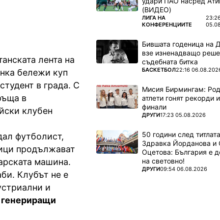
удари ПАО насред Ати
(ВИДЕО)
ПОВЕЧЕ ОТ
ЛИГА НА
23:2
КОНФЕРЕНЦИИТЕ
05.0
Бившата годеница на 
взе изненадващо реше
танската лента на
съдебната битка
ПОВЕЧЕ ОТ
БАСКЕТБОЛ
22:16 06.08.202
нка бележи куп
 студент в града. С
Мисия Бирмингам: Род
ръща в
атлети гонят рекорди и
финали
ейски клубен
ПОВЕЧЕ ОТ
ДРУГИ
17:23 05.08.2026
50 години след титлата
дал футболист,
Здравка Йорданова и 
ници продължават
Оцетова: България е 
на световно!
варската машина.
ПОВЕЧЕ ОТ
ДРУГИ
09:54 06.08.2026
би. Клубът не е
устриални и
,
генериращи