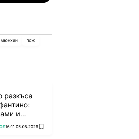
 мюнхен
псж
о разкъса
фантино:
мами и
биват
ОЛ
16:11 05.08.2026
add favorites