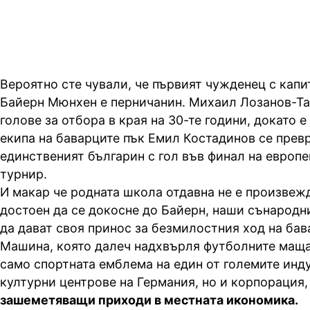
Вероятно сте чували, че първият чужденец с капи
Байерн Мюнхен е перничанин. Михаил Лозанов-Та
голове за отбора в края на 30-те години, докато е
екипа на баварците пък Емил Костадинов се прев
единственият българин с гол във финал на европ
турнир.
И макар че родната школа отдавна не е произвеж
достоен да се докосне до Байерн, наши сънарод
да дават своя принос за безмилостния ход на ба
Машина, която далеч надхвърля футболните маща
само спортната емблема на един от големите инд
културни центрове на Германия, но и корпорация
зашеметяващи приходи в местната икономика.