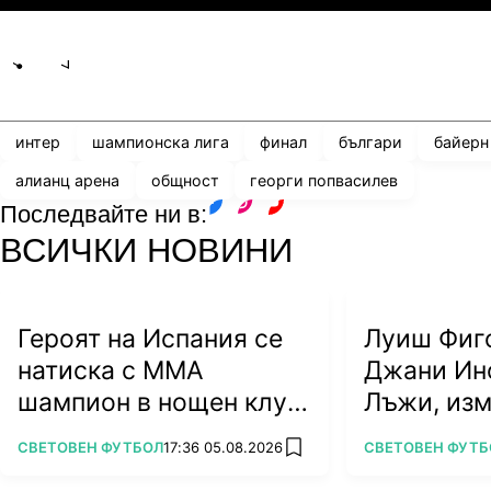
Share
save
интер
шампионска лига
финал
българи
байерн
алианц арена
общност
георги попвасилев
Последвайте ни в:
facebook
instagram
youtube
ВСИЧКИ НОВИНИ
Героят на Испания се
Луиш Фиг
натиска с ММА
Джани Ин
шампион в нощен клуб
Лъжи, из
(ВИДЕО)
алчност у
ПОВЕЧЕ ОТ
ПОВЕЧЕ ОТ
СВЕТОВЕН ФУТБОЛ
17:36 05.08.2026
СВЕТОВЕН ФУТБ
add favorites
футбола