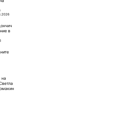
на
6
8.2026
Дончич
ние в
6
ните
 на
Светла
домакин