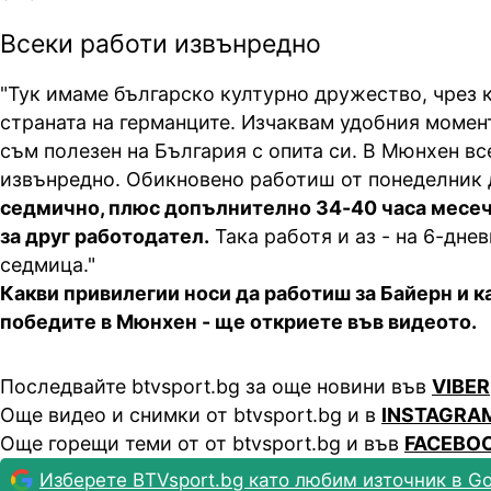
Всеки работи извънредно
"Тук имаме българско културно дружество, чрез 
страната на германците. Изчаквам удобния момент
съм полезен на България с опита си. В Мюнхен вс
извънредно. Обикновено работиш от понеделник 
седмично, плюс допълнително 34-40 часа месеч
за друг работодател.
Така работя и аз - на 6-дне
седмица."
Какви привилегии носи да работиш за Байерн и к
победите в Мюнхен - ще откриете във видеото.
Последвайте btvsport.bg за още новини във
VIBER
Още видео и снимки от btvsport.bg и в
INSTAGRA
Още горещи теми от от btvsport.bg и във
FACEBO
Изберете BTVsport.bg като любим източник в Go