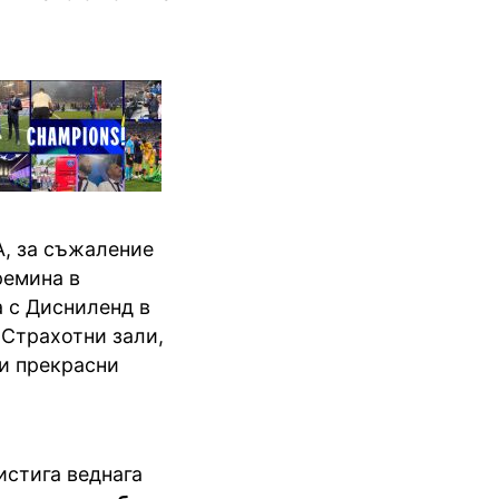
А, за съжаление
ремина в
а с Дисниленд в
 Страхотни зали,
и прекрасни
истига веднага