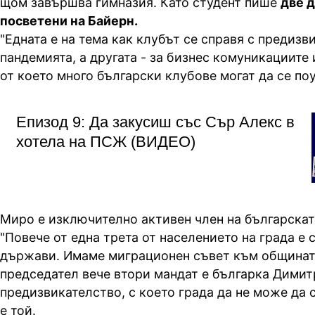
щом завършва гимназия. Като студент пише
две 
посветени на Байерн.
"Едната е на тема как клубът се справя с предизв
пандемията, а другата - за бизнес комуникациите 
от което много български клубове могат да се поу
Епизод 9: Да закусиш със Сър Алекс в
хотела на ПСЖ (ВИДЕО)
Миро е изключително активен член на българскат
"Повече от една трета от населението на града е 
държави. Имаме миграционен съвет към общинат
председател вече втори мандат е българка Димит
предизвикателство, с което града да не може да с
е той.