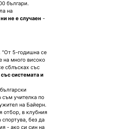
00 българи.
ла на
ни не е случаен
-
 "От 5-годишна се
е на много високо
се сблъсках със
 със системата и
 български
а съм учителка по
лужител на Байерн.
я отбор, в клубния
 спортува, без да
я - ако си син на