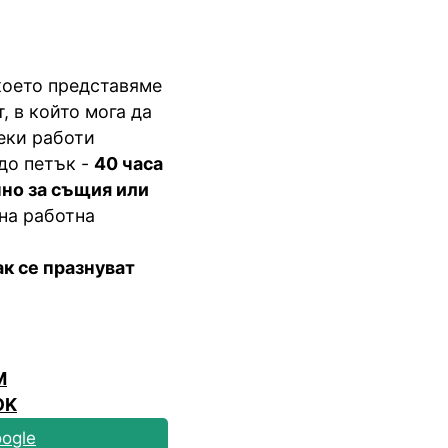
което представяме
, в който мога да
еки работи
до петък -
40 часа
но за същия или
вна работна
ак се празнуват
M
OK
ogle