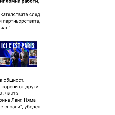
дипломни работи,
икателствата след
и партньорствата,
чат."
а общност.
с корени от други
а, чийто
рина Ланг. Няма
е справи", убеден