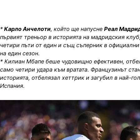
*
Карло Анчелоти
, който ще напусне
Реал Мадри
първият треньор в историята на мадридския клуб,
четири пъти от един и същ съперник в официални
на един сезон.
* Килиан Мбапе беше чудовищно ефективен, отбе
само четири удара към вратата. Французинът стан
историята, отбелязал хеттрик и загубил в най-го
Испания.