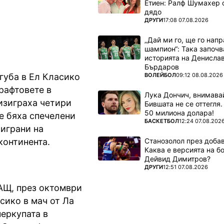
Етиен: Ралф Шумахер 
Класико
дядо
ПОВЕЧЕ ОТ
ДРУГИ
17:08 07.08.2026
„Дай ми го, ще го нап
шампион“: Така започв
историята на Денисла
Бърдаров
ПОВЕЧЕ ОТ
ВОЛЕЙБОЛ
09:12 08.08.2026
губа в Ел Класико
 рафтовете в
Лука Дончич, внимава
 изиграха четири
Бившата не се оттегля.
50 милиона долара!
е бяха спечелени
ПОВЕЧЕ ОТ
БАСКЕТБОЛ
12:24 07.08.202
 играни на
Станозолол през доба
континента.
Каква е версията на б
Дейвид Димитров?
ПОВЕЧЕ ОТ
ДРУГИ
12:51 07.08.2026
САЩ, през октомври
асико в мач от Ла
перкупата в