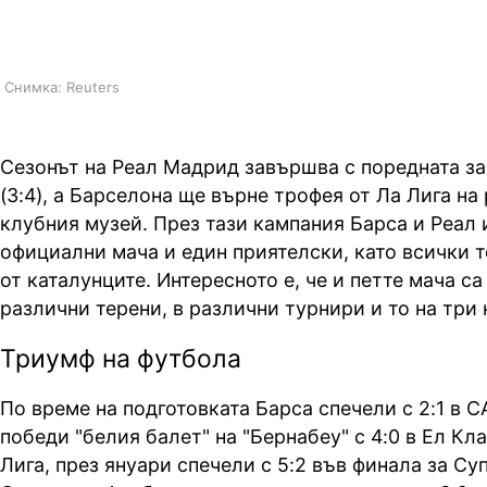
отбелязал хеттрик и загубил Ел 
Снимка: Reuters
Сезонът на Реал Мадрид завършва с поредната за
(3:4), а Барселона ще върне трофея от Ла Лига на
клубния музей. През тази кампания Барса и Реал
официални мача и един приятелски, като всички т
от каталунците. Интересното е, че и петте мача са
различни терени, в различни турнири и то на три 
Триумф на футбола
По време на подготовката Барса спечели с 2:1 в 
победи "белия балет" на "Бернабеу" с 4:0 в Ел Кл
Лига, през януари спечели с 5:2 във финала за Су