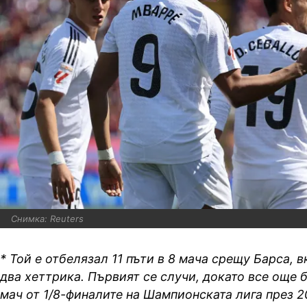
Снимка: Reuters
* Той е отбелязал 11 пъти в 8 мача срещу Барса, 
два хеттрика. Първият се случи, докато все още 
мач от 1/8-финалите на Шампионската лига през 20