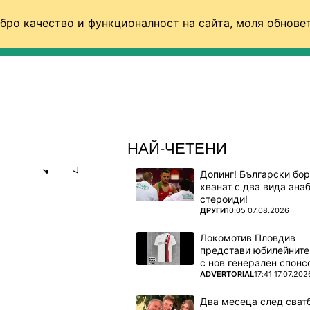
бро качество и функционалност на сайта, моля обновет
ФУТБОЛ (СВЯТ)
БАСКЕТБОЛ
ВОЛЕЙБОЛ
НАЙ-ЧЕТЕНИ
Допинг! Български бо
Share
save
хванат с два вида ана
стероиди!
ПОВЕЧЕ ОТ
ДРУГИ
10:05 07.08.2026
ТИ ЗА 9
НТИНЕНТА
Локомотив Пловдив
представи юбилейните
с нов генерален спонс
ПОВЕЧЕ ОТ
ADVERTORIAL
17:41 17.07.202
та,
Два месеца след сватб