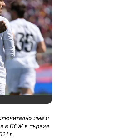
включително има и
бе в ПСЖ в първия
21 г..