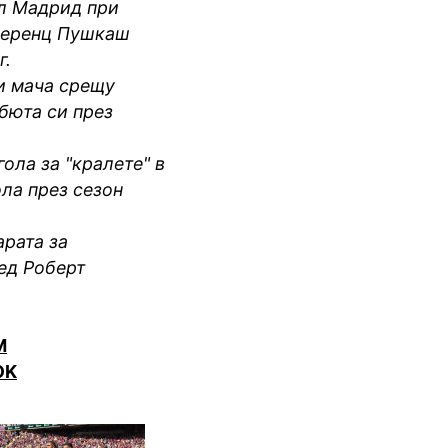
ал Мадрид при
 Ференц Пушкаш
г.
ри мача срещу
ебюта си през
гола за "кралете" в
ла през сезон
арата за
ред Роберт
M
OK