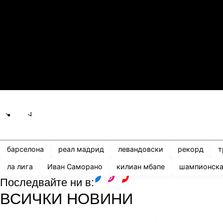
21.07.2026
19:00
0
2
Сабуртало
С
21.07.2026
19:00
3
0
Мджельби
Л
Share
save
барселона
реал мадрид
левандовски
рекорд
т
ла лига
Иван Саморано
килиан мбапе
шампионска
Последвайте ни в:
facebook
instagram
youtube
ВСИЧКИ НОВИНИ