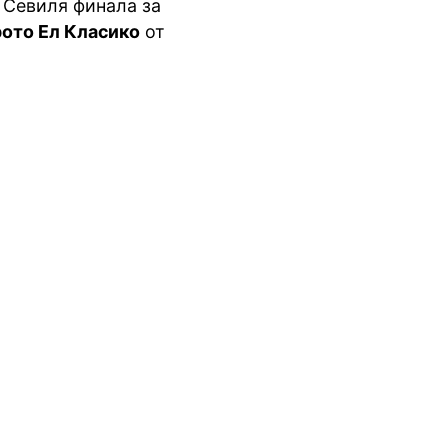
 Севиля финала за
рото Ел Класико
от