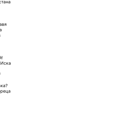
стана
равя
а
в
й!
 Иска
6
вка?
ореца