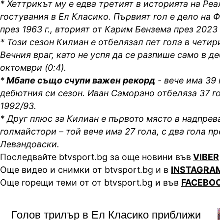
* Хеттрикът му е едва третият в историята на Ре
гостувания в Ел Класико. Първият гол е дело на
през 1963 г., вторият от Карим Бензема през 2023 
* Този сезон Килиан е отбелязал пет гола в чети
Вечния враг, като не успя да се разпише само в д
октомври (0:4).
*
Мбапе също счупи важен рекорд
- вече има 39 
дебютния си сезон. Иван Саморано отбеляза 37 го
1992/93.
* Друг плюс за Килиан е първото място в надпрев
голмайстори – той вече има 27 гола, с два гола п
Левандовски.
Последвайте btvsport.bg за още новини във
VIBER
Още видео и снимки от btvsport.bg и в
INSTAGRA
Още горещи теми от от btvsport.bg и във
FACEBO
Голов трилър в Ел Класико приближи