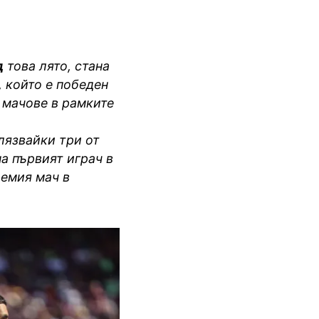
д
това лято, стана
 който е победен
 мачове в рамките
лязвайки три от
а първият играч в
лемия мач в