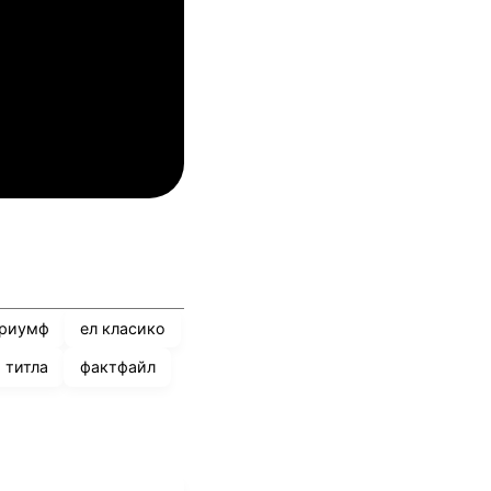
04.08.2026
03:00
лован Братислава
ТБС
04.08.2026
03:00
инкълн Ред Импс
Унион Сент-Гильойсе
риумф
ел класико
 титла
фактфайл