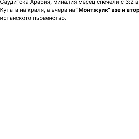
Саудитска Арабия, миналия месец спечели с 3:2 в
Купата на краля, а вчера на
"Монтжуик" взе и вто
испанското първенство.