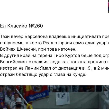
Ел Класико №260
Тази вечер Барселона владееше инициативата пр
полувреме, в което Реал отправи само един удар 
Войчех Шченсни, при това неточен.
В другия край на терена Тибо Куртоа беше под о
Белгийският страж изгледа как топката премина 
изстрел на Ламин Ямал от дистанция в 19', а 2 ми
отрази блестящо удар с глава на Кунде.