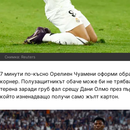
Снимка: Reuters
7 минути по-късно Орелиен Чуамени оформи обра
корнер. Полузащитникът обаче може би не трябв
терена заради груб фал срещу Дани Олмо през пър
който изненадващо получи само жълт картон.