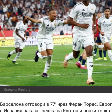
Снимка: Reuters
Барселона отговори в 77' чрез Феран Торес. Евр
с Испания наказа грешка на Куртоа и прати топка