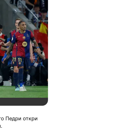
ато Педри откри
.