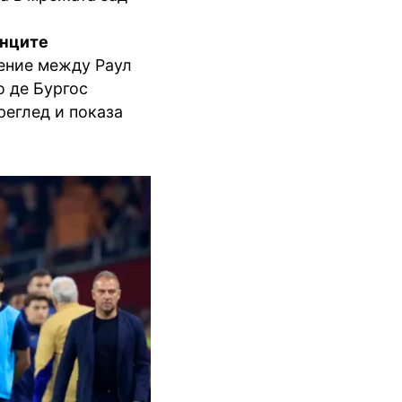
унците
ение между Раул
о де Бургос
реглед и показа