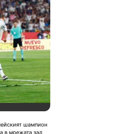
опейският шампион
та в мрежата зад