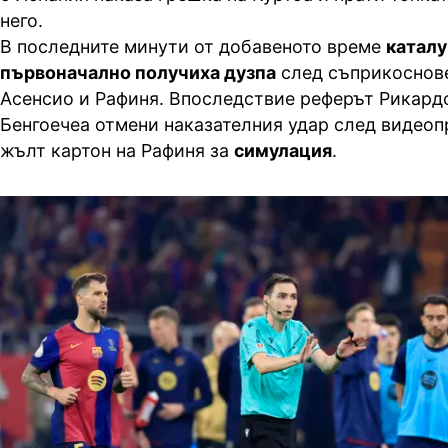
него.
В последните минути от добавеното време
катал
първоначално получиха дузпа
след съприкоснов
Асенсио и Рафиня. Впоследствие реферът Рикард
Бенгоечеа отмени наказателния удар след видеоп
жълт картон на Рафиня за
симулация
.