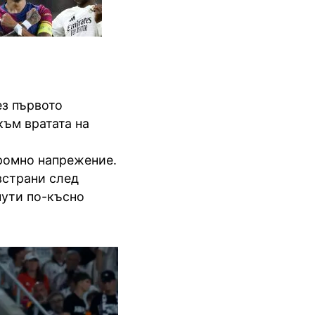
ез първото
към вратата на
громно напрежение.
встрани след
нути по-късно