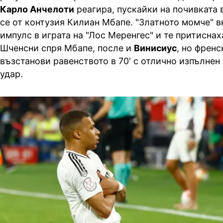
Карло Анчелоти
реагира, пускайки на почивката
се от контузия Килиан Мбапе. "Златното момче" в
импулс в играта на "Лос Меренгес" и те притиснах
Шченсни спря Мбапе, после и
Винисиус
, но френ
възстанови равенството в 70' с отлично изпълнен
удар.