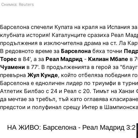
Снимка: Reuters
Барселона спечели Купата на краля на Испания за
клубната история! Каталунците сразиха Реал Мадр
продължения в изключителна драма на ст. Ла Кар
В редовното време за
Барселона
бяха точни
Пед
Торес
в 84', а за
Реал Мадрид
-
Килиан Мбапе
в 7
Чуамени
в 77'. В продълженията в герой за "блауг
превърна
Жул Кунде
, който отбеляза победния гол
Барселона е едноличен лидер по триумфи в турнир
Атлетик Билбао с 24 и Реал с 20. Тимът на Ханз
да мечтае за требъл, тъй като оглавява класиране
предстои и полуфинал срещу Интер в Шампионска
НА ЖИВО: Барселона - Реал Мадрид 3:2