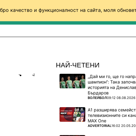
бро качество и функционалност на сайта, моля обновет
ФУТБОЛ (СВЯТ)
БАСКЕТБОЛ
ВОЛЕЙБОЛ
НАЙ-ЧЕТЕНИ
„Дай ми го, ще го нап
Share
save
шампион“: Така започв
историята на Денисла
Бърдаров
Д ЗА 32-
ПОВЕЧЕ ОТ
ВОЛЕЙБОЛ
09:12 08.08.2026
А1 разширява семейст
телевизионните си кан
 трилър
MAX One
ПОВЕЧЕ ОТ
ADVERTORIAL
16:02 20.05.2