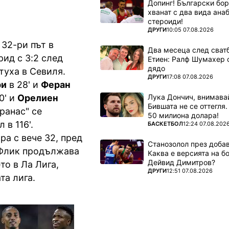
Допинг! Български бо
хванат с два вида ана
стероиди!
ПОВЕЧЕ ОТ
ДРУГИ
10:05 07.08.2026
 32-ри път в
Два месеца след сватб
ид с 3:2 след
Етиен: Ралф Шумахер 
дядо
туха в Севиля.
ПОВЕЧЕ ОТ
ДРУГИ
17:08 07.08.2026
ри
в 28' и
Феран
Лука Дончич, внимава
0' и
Орелиен
Бившата не се оттегля.
ранас" се
50 милиона долара!
 в 116'.
ПОВЕЧЕ ОТ
БАСКЕТБОЛ
12:24 07.08.202
а с вече 32, пред
Станозолол през доба
и Флик продължава
Каква е версията на б
Дейвид Димитров?
то в Ла Лига,
ПОВЕЧЕ ОТ
ДРУГИ
12:51 07.08.2026
та лига.