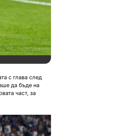
та с глава след
аше да бъде на
вата част, за