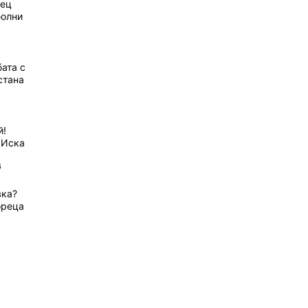
рец
болни
ата с
стана
й!
 Иска
6
вка?
ореца