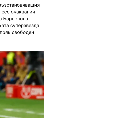
 възстановяващия
несе очаквания
а Барселона.
ската суперзвезда
 пряк свободен