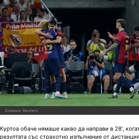
Снимка: Reuters
Куртоа обаче нямаше какво да направи в 28', ког
резултата със страхотно изпълнение от дистанция