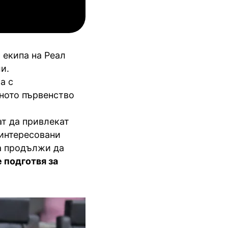
инкълн Ред Импс
Унион Сент-Гильойсе
 екипа на Реал
и.
а с
вното първенство
ат да привлекат
аинтересовани
да продължи да
е подготвя за