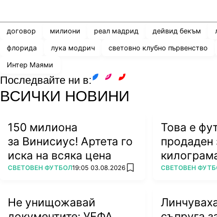
Share
save
договор
милиони
реал мадрид
дейвид бекъм
флорида
лука модрич
световно клубно първенство
Интер Маями
Последвайте ни в:
facebook
instagram
youtube
ВСИЧКИ НОВИНИ
150 милиона
Това е фу
за Винисиус! Артета го
продаден 
иска на всяка цена
килограм
ПОВЕЧЕ ОТ
ПОВЕЧЕ ОТ
СВЕТОВЕН ФУТБОЛ
19:05 03.08.2026
СВЕТОВЕН ФУТБ
add favorites
Не унищожавай
Линчувах
документите: УЕФА
съпруга з