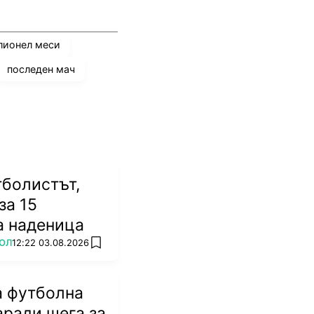
лионел меси
последен мач
тболистът,
за 15
а наденица
ОЛ
12:22 03.08.2026
add favorites
а футболна
аради шега за