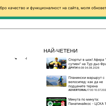
бро качество и функционалност на сайта, моля обновет
ФУТБОЛ (СВЯТ)
БАСКЕТБОЛ
ВОЛЕЙБОЛ
НАЙ-ЧЕТЕНИ
Спортът в шок! Афера 
Share
save
сутиен" на Тур дьо Фр
ПОВЕЧЕ ОТ
ДРУГИ
14:08 04.08.2026
Ч С ЛЕО
Планински маршрут с
велосипед: как да не
подцените терена
ПОВЕЧЕ ОТ
ADVERTORIAL
17:00 10.07.20
сфер на
Минута по минута:
ат скорост