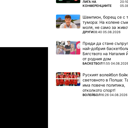
ПОВЕЧЕ ОТ
ЛИГА НА
20:1
КОНФЕРЕНЦИИТЕ
05.0
Шампион, борещ се с 
тумора: На колене съм
моля, не само за живот
ПОВЕЧЕ ОТ
ДРУГИ
08:40 05.08.2026
Преди да стане съпруг
най-добрия баскетбол
Шампионска лига: 3rd Qualifyi
04.08.2026
03:00
Бягството на Наталия 
от родния дом
амрок Роувърс
ТБС
ПОВЕЧЕ ОТ
БАСКЕТБОЛ
11:55 04.08.202
Руският волейбол бой
04.08.2026
03:00
световното в Полша: 
има повече политика,
упс
Спарта Прага
отколкото спорт!
ПОВЕЧЕ ОТ
ВОЛЕЙБОЛ
16:26 04.08.2026
04.08.2026
03:00
лован Братислава
ТБС
04.08.2026
03:00