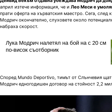
Дейвид Бекъм отдавна убеждава Модрич да дой
април изтече информация, че и
Лео Меси е умоля
прати оферта на хърватския маестро. Сега, след к
Модрич окончателно, слуховете около потенциал
набраха скорост.
Лука Модрич налетял на бой на с 20 см
по-висок съотборник
Според Mundo Deportivo, тимът от Слънчевия ща
Модрич едногодишен договор на стойност 2,2 ми