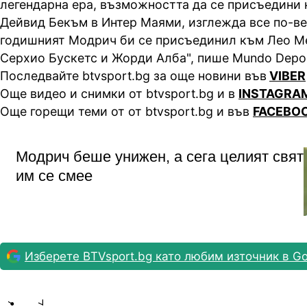
легендарна ера, възможността да се присъедини 
Дейвид Бекъм в Интер Маями, изглежда все по-ве
годишният Модрич би се присъединил към Лео Ме
Серхио Бускетс и Жорди Алба", пише Mundo Depor
Последвайте btvsport.bg за още новини във
VIBER
Още видео и снимки от btvsport.bg и в
INSTAGRA
Още горещи теми от от btvsport.bg и във
FACEBO
Модрич беше унижен, а сега целият свят
им се смее
Изберете BTVsport.bg като любим източник в Go