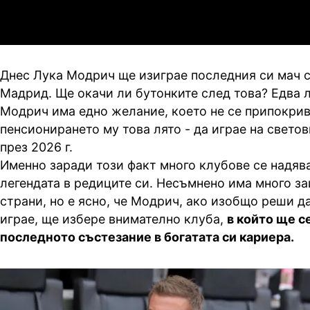
3
0
Мджельби
Л
Днес Лука Модрич ще изиграе последния си мач с
Мадрид. Ще окачи ли бутонките след това? Едва л
Модрич има едно желание, което не се припокрив
пенсионирането му това лято - да играе на свето
през 2026 г.
Именно заради този факт много клубове се надяв
легендата в редиците си. Несъмнено има много з
страни, но е ясно, че Модрич, ако изобщо реши 
играе, ще избере внимателно клуба,
в който ще с
последното състезание в богатата си кариера.