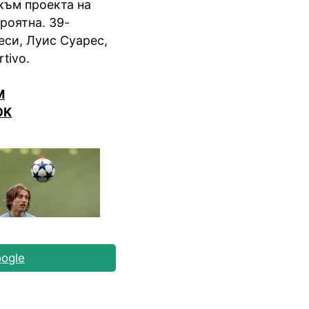
към проекта на
роятна. 39-
си, Луис Суарес,
tivo.
M
OK
ogle