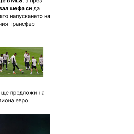
де в MLS
, а през
вал шефа си
да
ато напускането на
ния трансфер
т ще предложи на
лиона евро.