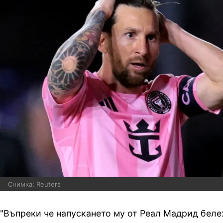
Снимка: Reuters
"Въпреки че напускането му от Реал Мадрид беле