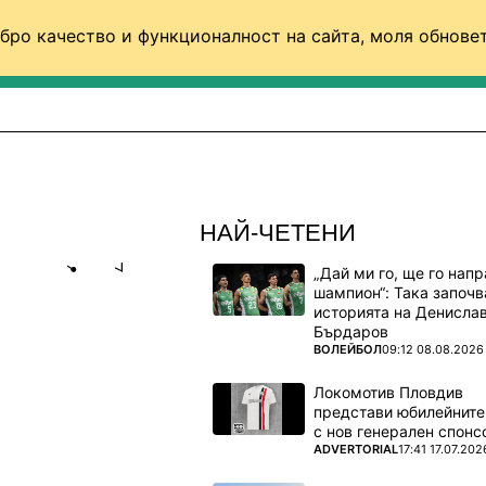
бро качество и функционалност на сайта, моля обновет
ФУТБОЛ (СВЯТ)
БАСКЕТБОЛ
ВОЛЕЙБОЛ
НАЙ-ЧЕТЕНИ
„Дай ми го, ще го нап
Share
save
шампион“: Така започв
историята на Денисла
Бърдаров
ЛКО ДА
ПОВЕЧЕ ОТ
ВОЛЕЙБОЛ
09:12 08.08.2026
Локомотив Пловдив
представи юбилейните
ански
с нов генерален спонс
ПОВЕЧЕ ОТ
ADVERTORIAL
17:41 17.07.202