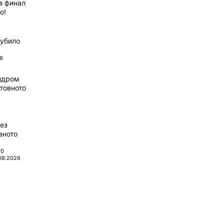
а финал
о!
губило
6
ндром
товното
ез
вното
00
08.2026