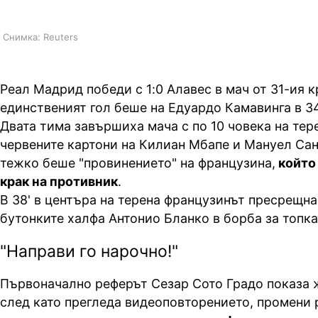
Снимка: Reuters
Реал Мадрид победи с 1:0 Алавес в мач от 31-ия кр
единственият гол беше на Едуардо Камавинга в 34
Двата тима завършиха мача с по 10 човека на тер
червените картони на Килиан Мбапе и Мануел Са
тежко беше "провинението" на французина,
който 
крак на противник
.
В 38' в центъра на терена французинът пресрещна
бутонките халфа Антонио Бланко в борба за топка
"Направи го нарочно!"
Първоначално реферът Сезар Сото Градо показа ж
след като прегледа видеоповторението, промени 