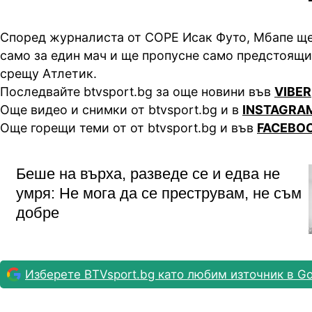
Според журналиста от COPE Исак Футо, Мбапе ще
само за един мач и ще пропусне само предстоящи
срещу Атлетик.
Последвайте btvsport.bg за още новини във
VIBER
Още видео и снимки от btvsport.bg и в
INSTAGRA
Още горещи теми от от btvsport.bg и във
FACEBO
Беше на върха, разведе се и едва не
умря: Не мога да се преструвам, не съм
добре
Изберете BTVsport.bg като любим източник в Go