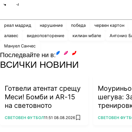
Share
save
реал мадрид
нарушение
победа
червен картон
алавес
видеоповторение
килиан мбапе
Антонио Б
Мануел Санчес
Последвайте ни в:
facebook
instagram
youtube
ВСИЧКИ НОВИНИ
Готвели атентат срещу
Моуриньо 
Меси! Бомби и AR-15
шегува: З
на световното
тренировк
сам
ПОВЕЧЕ ОТ
ПОВЕЧЕ ОТ
СВЕТОВЕН ФУТБОЛ
11:51 08.08.2026
СВЕТОВЕН ФУТБ
add favorites