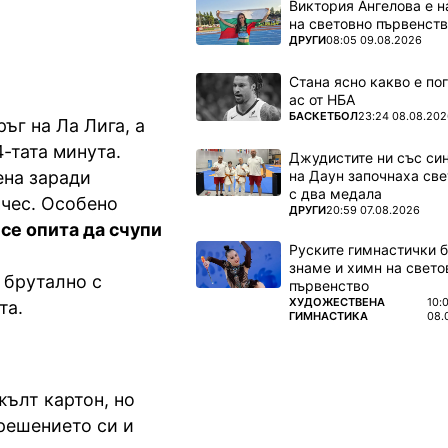
Виктория Ангелова е н
на световно първенств
ПОВЕЧЕ ОТ
ДРУГИ
08:05 09.08.2026
Стана ясно какво е по
ас от НБА
ПОВЕЧЕ ОТ
БАСКЕТБОЛ
23:24 08.08.202
ъг на Ла Лига, а
-тата минута.
Джудистите ни със си
на Даун започнаха све
ена заради
с два медала
нчес. Особено
ПОВЕЧЕ ОТ
ДРУГИ
20:59 07.08.2026
се опита да счупи
Руските гимнастички б
знаме и химн на свето
 брутално с
първенство
ПОВЕЧЕ ОТ
ХУДОЖЕСТВЕНА
10:
та.
ГИМНАСТИКА
08.
ълт картон, но
решението си и