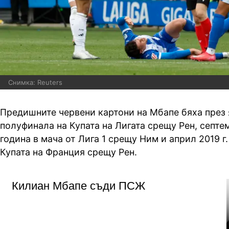
Снимка: Reuters
Предишните червени картони на Мбапе бяха през я
полуфинала на Купата на Лигата срещу Рен, септ
година в мача от Лига 1 срещу Ним и април 2019 г
Купата на Франция срещу Рен.
Килиан Мбапе съди ПСЖ