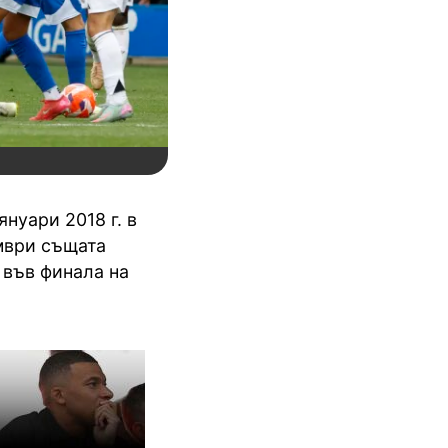
нуари 2018 г. в
ември същата
. във финала на