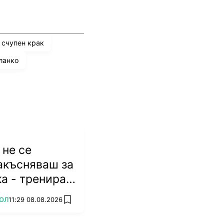
счупен крак
ланко
не се
акъсняваш за
а - тренираш
ОЛ
11:29 08.08.2026
add favorites