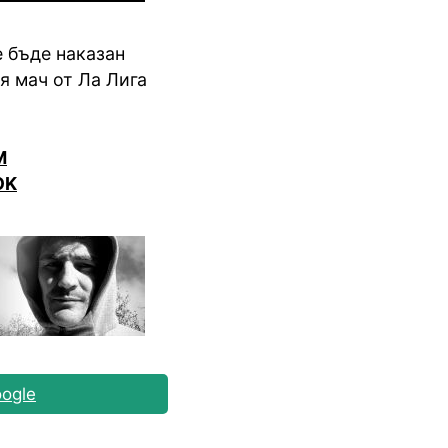
 бъде наказан
я мач от Ла Лига
M
OK
ogle