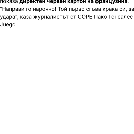
показа
директен червен картон на французина
.
"Направи го нарочно! Той първо сгъва крака си, з
удара", каза журналистът от COPE Пако Гонсалес
Juego.