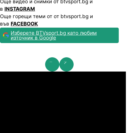
Още видео и снимки от btvsport.bg и
в
INSTAGRAM
Още горещи теми от от btvsport.bg и
във
FACEBOOK
Изберете BTVsport.bg като любим
източник в Google
мпионска лига: 2nd Qualifying Round
Ша
07.2026
19:00
04.
Арарат-Армениа
Шамрок Роувърс
07.2026
19:00
04.
Сабах Баку