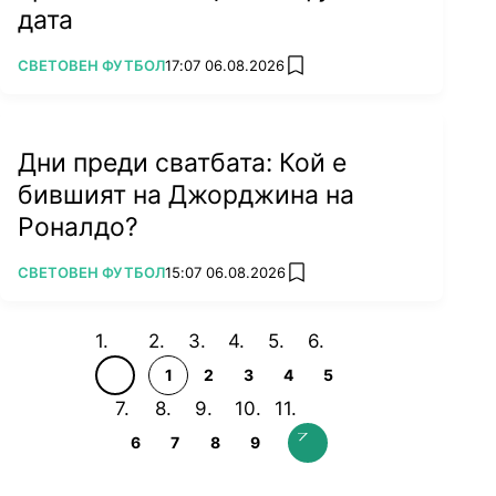
дата
ПОВЕЧЕ ОТ
СВЕТОВЕН ФУТБОЛ
17:07 06.08.2026
add favorites
Дни преди сватбата: Кой е
бившият на Джорджина на
Роналдо?
ПОВЕЧЕ ОТ
СВЕТОВЕН ФУТБОЛ
15:07 06.08.2026
add favorites
1
2
3
4
5
6
7
8
9