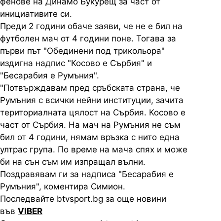
фенове на Динамо Букурещ за част от
инициативите си.
Преди 2 години обаче заяви, че не е бил на
футболен мач от 4 години поне. Тогава за
първи път "Обединени под трикольора"
издигна надпис "Косово е Сърбия" и
"Бесарабия е Румъния".
"Потвърждавам пред сръбската страна, че
Румъния с всички нейни институции, зачита
териториалната цялост на Сърбия. Косово е
част от Сърбия. На мач на Румъния не съм
бил от 4 години, нямам връзка с нито една
ултрас група. По време на мача спях и може
би на сън съм им изпращал вълни.
Поздравявам ги за надписа "Бесарабия е
Румъния", коментира Симион.
Последвайте btvsport.bg за още новини
във
VIBER