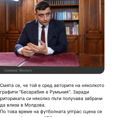
Снимка: Reuters
Смята се, че той е сред авторите на няколкото
графити "Бесарабия е Румъния". Заради
риториката си няколко пъти получава забрани
да влиза в Молдова.
По това време на футболната ултрас сцена се