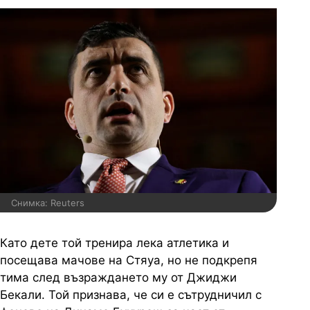
Снимка: Reuters
Като дете той тренира лека атлетика и
посещава мачове на Стяуа, но не подкрепя
тима след възраждането му от Джиджи
Бекали. Той признава, че си е сътрудничил с