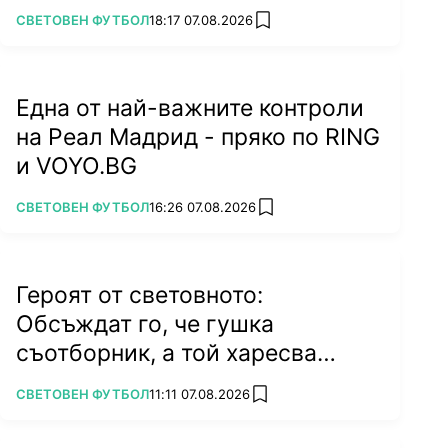
ПОВЕЧЕ ОТ
СВЕТОВЕН ФУТБОЛ
18:17 07.08.2026
add favorites
Една от най-важните контроли
на Реал Мадрид - пряко по RING
и VOYO.BG
ПОВЕЧЕ ОТ
СВЕТОВЕН ФУТБОЛ
16:26 07.08.2026
add favorites
Героят от световното:
Обсъждат го, че гушка
съотборник, а той харесва
бившата на колега
ПОВЕЧЕ ОТ
СВЕТОВЕН ФУТБОЛ
11:11 07.08.2026
add favorites