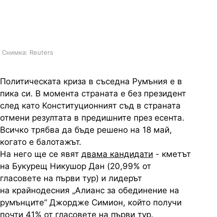
групата "Обединени под
трикольора"
Снимка: Reuters
Политическата криза в съседна Румъния е в
пика си. В момента страната е без президент
след като Конституционният съд в страната
отмени резултата в предишните през есента.
Всичко трябва да бъде решено на 18 май,
когато е балотажът.
На него ще се явят
двама кандидати
- кметът
на Букурещ Никушор Дан (20,99% от
гласовете на първи тур) и лидерът
на крайнодесния „Алианс за обединение на
румънците“ Джордже Симион, който получи
почти 41% от гласовете на първи тур.