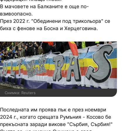
В мачовете на Балканите е още по-
взивоопасно.
През 2022 г. "Обединени под трикольора" се
биха с фенове на Босна и Херцеговина.
Снимка: Reuters
Последната им проява пък е през ноември
2024 г., когато срещата Румъния - Косово бе
прекъсната заради викове "Сърбия, Сърбия!"