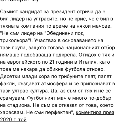
Самият кандидат за президент отрича да е
бил лидер на ултрасите, но не крие, че е бил в
тяхната компания по време на някои мачове.
"Не съм лидер на "Обединени под
трикольора"!. Участвах в основаването на
тази група, защото тогава националният отбор
нямаше подобаваща подкрепа. Отидох с тях и
на европейското по 21 години в Италия, като
това ме накара да обикна футбола отново.
Десетки млади хора по трибуните пеят, палят
факли, създават атмосфера и се припознават в
тази ултрас култура. Да, аз съм от тях и не се
срамувам. Футболният мач е много по-добър
на стадиона. Не съм се отказал от това, което
харесвам. Не съм перфектен",
коментира през
2020 г. той
.