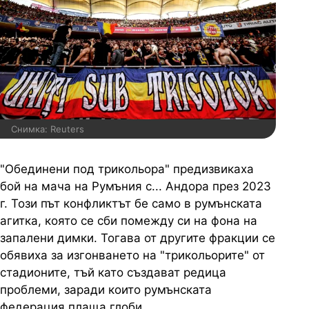
Снимка: Reuters
"Обединени под трикольора" предизвикаха
бой на мача на Румъния с... Андора през 2023
г. Този път конфликтът бе само в румънската
агитка, която се сби помежду си на фона на
запалени димки. Тогава от другите фракции се
обявиха за изгонването на "трикольорите" от
стадионите, тъй като създават редица
проблеми, заради които румънската
федерация плаща глоби.