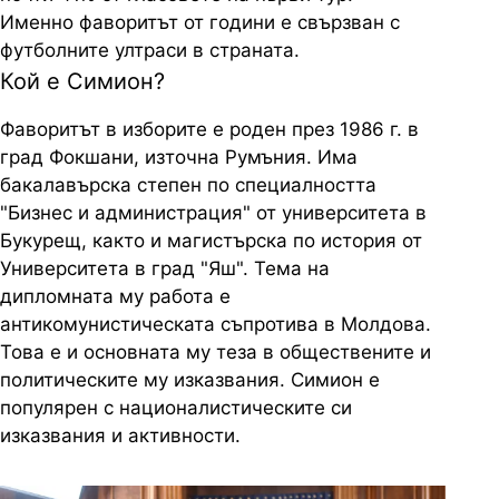
Именно фаворитът от години е свързван с
футболните ултраси в страната.
Кой е Симион?
Фаворитът в изборите е роден през 1986 г. в
град Фокшани, източна Румъния. Има
бакалавърска степен по специалността
"Бизнес и администрация" от университета в
Букурещ, както и магистърска по история от
Университета в град "Яш". Тема на
дипломната му работа е
антикомунистическата съпротива в Молдова.
Това е и основната му теза в обществените и
политическите му изказвания. Симион е
популярен с националистическите си
изказвания и активности.