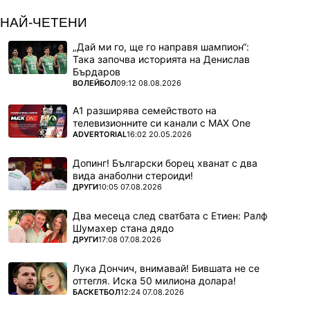
НАЙ-ЧЕТЕНИ
„Дай ми го, ще го направя шампион“:
Така започва историята на Денислав
Бърдаров
ПОВЕЧЕ ОТ
ВОЛЕЙБОЛ
09:12 08.08.2026
А1 разширява семейството на
телевизионните си канали с MAX One
ПОВЕЧЕ ОТ
ADVERTORIAL
16:02 20.05.2026
Допинг! Български борец хванат с два
вида анаболни стероиди!
ПОВЕЧЕ ОТ
ДРУГИ
10:05 07.08.2026
Два месеца след сватбата с Етиен: Ралф
Шумахер стана дядо
ПОВЕЧЕ ОТ
ДРУГИ
17:08 07.08.2026
Лука Дончич, внимавай! Бившата не се
оттегля. Иска 50 милиона долара!
ПОВЕЧЕ ОТ
БАСКЕТБОЛ
12:24 07.08.2026