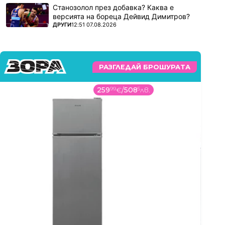
Станозолол през добавка? Каква е
версията на бореца Дейвид Димитров?
ПОВЕЧЕ ОТ
ДРУГИ
12:51 07.08.2026
РАЗГЛЕДАЙ БРОШУРАТА
219
99
€
/
430
27
лв.