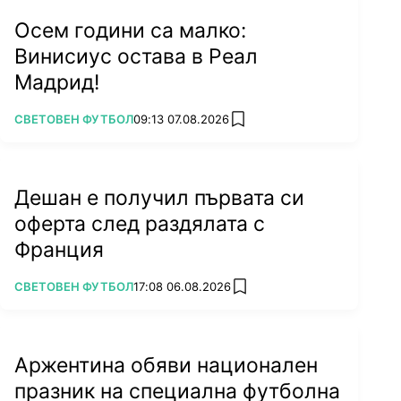
Осем години са малко:
Винисиус остава в Реал
Мадрид!
ПОВЕЧЕ ОТ
СВЕТОВЕН ФУТБОЛ
09:13 07.08.2026
add favorites
Дешан е получил първата си
оферта след раздялата с
Франция
ПОВЕЧЕ ОТ
СВЕТОВЕН ФУТБОЛ
17:08 06.08.2026
add favorites
Аржентина обяви национален
празник на специална футболна