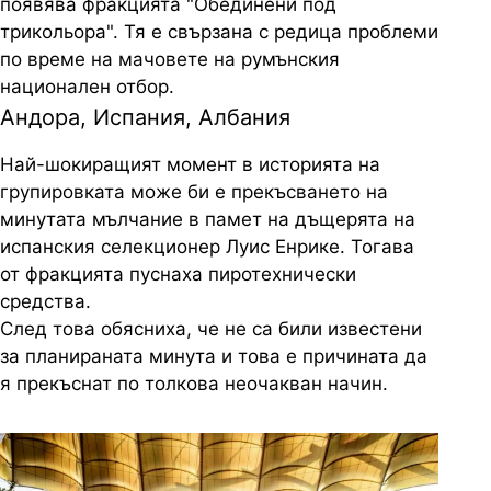
появява фракцията "Обединени под
трикольора". Тя е свързана с редица проблеми
по време на мачовете на румънския
национален отбор.
Андора, Испания, Албания
Най-шокиращият момент в историята на
групировката може би е прекъсването на
минутата мълчание в памет на дъщерята на
испанския селекционер Луис Енрике. Тогава
от фракцията пуснаха пиротехнически
средства.
След това обясниха, че не са били известени
за планираната минута и това е причината да
я прекъснат по толкова неочакван начин.