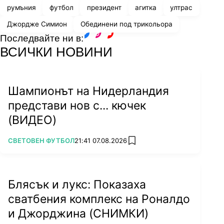
румъния
футбол
президент
агитка
ултрас
Джордже Симион
Обединени под трикольора
Последвайте ни в:
facebook
instagram
youtube
ВСИЧКИ НОВИНИ
Шампионът на Нидерландия
представи нов с... кючек
(ВИДЕО)
ПОВЕЧЕ ОТ
СВЕТОВЕН ФУТБОЛ
21:41 07.08.2026
add favorites
Блясък и лукс: Показаха
сватбения комплекс на Роналдо
и Джорджина (СНИМКИ)