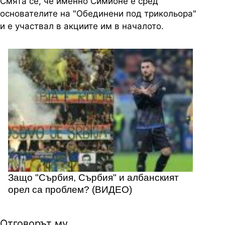
Смята се, че именно Симионе е сред
основателите на "Обединени под трикольора"
и е участвал в акциите им в началото.
Защо "Сърбия, Сърбия" и албанският
орел са проблем? (ВИДЕО)
Отговорът му