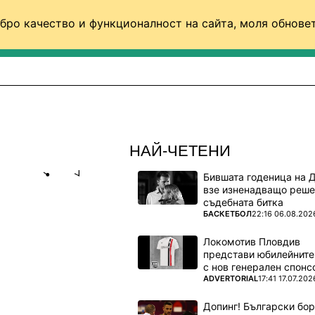
бро качество и функционалност на сайта, моля обновет
ФУТБОЛ (СВЯТ)
БАСКЕТБОЛ
ВОЛЕЙБОЛ
НАЙ-ЧЕТЕНИ
Бившата годеница на 
Share
save
взе изненадващо реше
съдебната битка
ПОВЕЧЕ ОТ
БАСКЕТБОЛ
22:16 06.08.202
БЕСИ НА
Локомотив Пловдив
представи юбилейните
с нов генерален спонс
жентина
ПОВЕЧЕ ОТ
ADVERTORIAL
17:41 17.07.202
вее
Допинг! Български бо