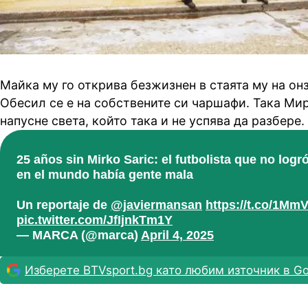
Майка му го открива безжизнен в стаята му на онз
Обесил се е на собствените си чаршафи. Така Ми
напусне света, който така и не успява да разбере.
25 años sin Mirko Saric: el futbolista que no log
en el mundo había gente mala
Un reportaje de
@javiermansan
https://t.co/1Mm
pic.twitter.com/JfIjnkTm1Y
— MARCA (@marca)
April 4, 2025
Изберете BTVsport.bg като любим източник в Go