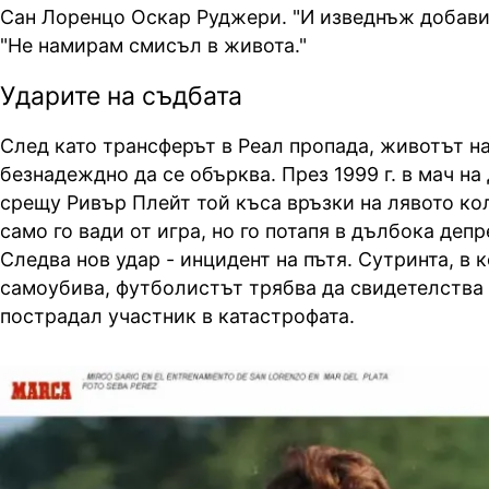
Сан Лоренцо Оскар Руджери. "И изведнъж добави
"Не намирам смисъл в живота."
Ударите на съдбата
След като трансферът в Реал пропада, животът н
безнадеждно да се обърква. През 1999 г. в мач н
срещу Ривър Плейт той къса връзки на лявото ко
само го вади от игра, но го потапя в дълбока депр
Следва нов удар - инцидент на пътя. Сутринта, в к
самоубива, футболистът трябва да свидетелства 
пострадал участник в катастрофата.