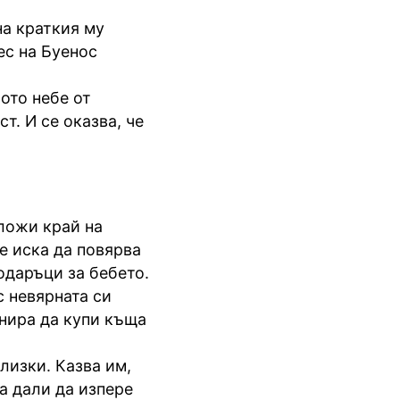
на краткия му
ес на Буенос
ото небе от
т. И се оказва, че
сложи край на
е иска да повярва
одаръци за бебето.
 невярната си
анира да купи къща
лизки. Казва им,
та дали да изпере