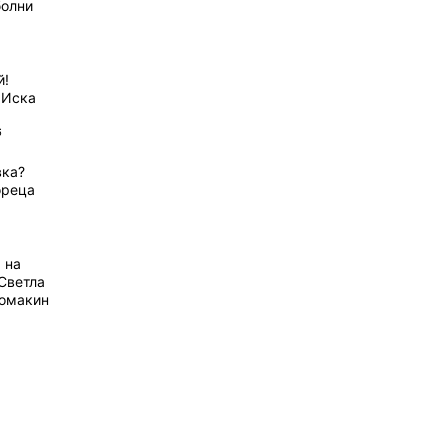
болни
й!
 Иска
6
вка?
ореца
 на
Светла
домакин