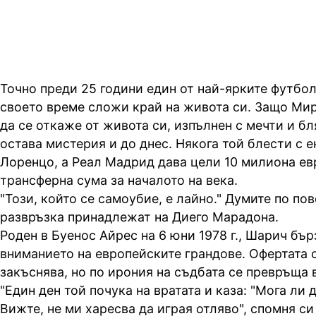
Точно преди 25 години един от най-ярките футбол
своето време сложи край на живота си. Защо Ми
да се откаже от живота си, изпълнен с мечти и б
остава мистерия и до днес. Някога той блести с е
Лоренцо, а Реал Мадрид дава цели 10 милиона ев
трансферна сума за началото на века.
"Този, който се самоубие, е лайно." Думите по по
развръзка принадлежат на Диего Марадона.
Роден в Буенос Айрес на 6 юни 1978 г., Шарич бъ
вниманието на европейските грандове. Офертата 
закъснява, но по ирония на съдбата се превръща в
"Един ден той почука на вратата и каза: "Мога ли 
Вижте, не ми харесва да играя отляво", спомня си