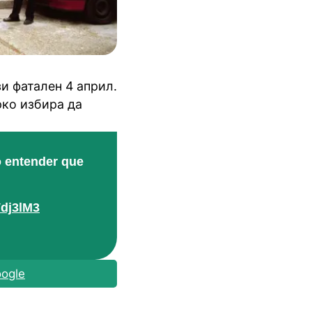
и фатален 4 април.
рко избира да
ró entender que
Vdj3lM3
ogle