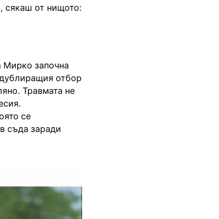
, сякаш от нищото:
а Мирко започна
а дублиращия отбор
ляно. Травмата не
есия.
оято се
в съда заради