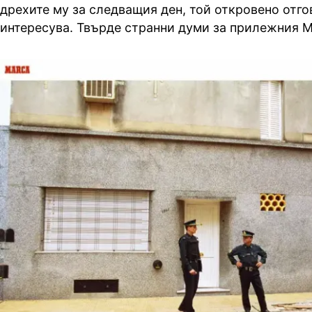
дрехите му за следващия ден, той откровено отгов
интересува. Твърде странни думи за прилежния 