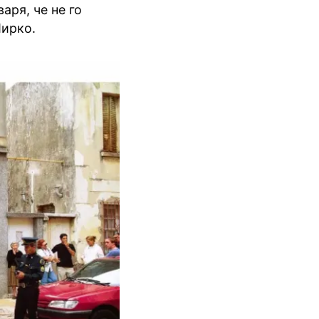
аря, че не го
Мирко.