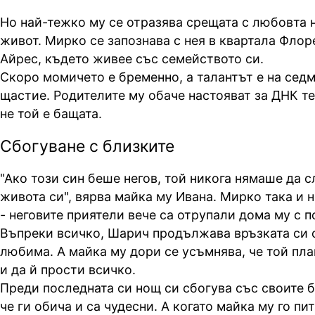
Но най-тежко му се отразява срещата с любовта 
живот. Мирко се запознава с нея в квартала Флор
Айрес, където живее със семейството си.
Скоро момичето е бременно, а талантът е на седм
щастие. Родителите му обаче настояват за ДНК тес
не той е бащата.
Сбогуване с близките
"Ако този син беше негов, той никога нямаше да 
живота си", вярва майка му Ивана. Мирко така и н
- неговите приятели вече са отрупали дома му с п
Въпреки всичко, Шарич продължава връзката си с
любима. А майка му дори се усъмнява, че той пл
и да й прости всичко.
Преди последната си нощ си сбогува със своите б
че ги обича и са чудесни. А когато майка му го пи