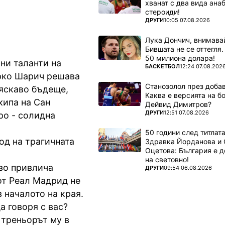
хванат с два вида ана
стероиди!
ПОВЕЧЕ ОТ
ДРУГИ
10:05 07.08.2026
Лука Дончич, внимава
Бившата не се оттегля.
50 милиона долара!
ни таланти на
ПОВЕЧЕ ОТ
БАСКЕТБОЛ
12:24 07.08.202
рко Шарич решава
Станозолол през доба
ляскаво бъдеще,
Каква е версията на б
кипа на Сан
Дейвид Димитров?
ПОВЕЧЕ ОТ
ДРУГИ
12:51 07.08.2026
ро - солидна
50 години след титлата
вод на трагичната
Здравка Йорданова и 
Оцетова: България е 
на световно!
рзо привлича
ПОВЕЧЕ ОТ
ДРУГИ
09:54 06.08.2026
от Реал Мадрид не
 началото на края.
да говоря с вас?
 треньорът му в