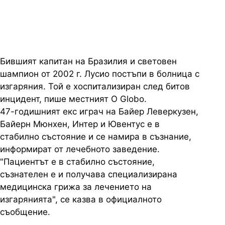
инцидент
Бившият капитан на Бразилия и световен
шампион от 2002 г. Лусио постъпи в болница с
изгаряния. Той е хоспитализиран след битов
инцидент, пише местният O Globo.
47-годишният екс играч на Байер Леверкузен,
Байерн Мюнхен, Интер и Ювентус е в
стабилно състояние и се намира в съзнание,
информират от лечебното заведение.
"Пациентът е в стабилно състояние,
съзнателен е и получава специализирана
медицинска грижа за лечението на
изгарянията", се казва в официалното
съобщение.