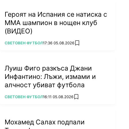
Героят на Испания се натиска с
ММА шампион в нощен клуб
(ВИДЕО)
ПОВЕЧЕ ОТ
СВЕТОВЕН ФУТБОЛ
17:36 05.08.2026
add favorites
Луиш Фиго разкъса Джани
Инфантино: Лъжи, измами и
алчност убиват футбола
ПОВЕЧЕ ОТ
СВЕТОВЕН ФУТБОЛ
16:11 05.08.2026
add favorites
Мохамед Салах подпали