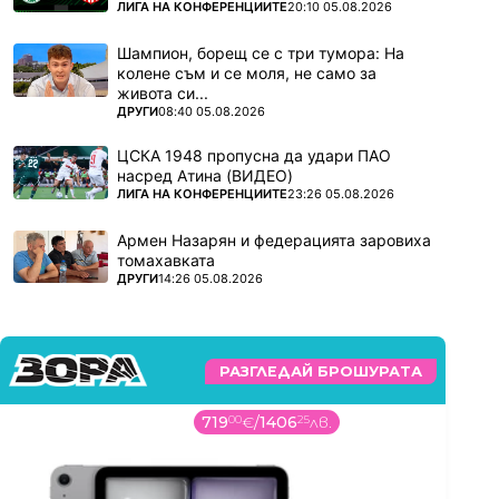
ПОВЕЧЕ ОТ
ЛИГА НА КОНФЕРЕНЦИИТЕ
20:10 05.08.2026
Шампион, борещ се с три тумора: На
колене съм и се моля, не само за
живота си...
ПОВЕЧЕ ОТ
ДРУГИ
08:40 05.08.2026
ЦСКА 1948 пропусна да удари ПАО
насред Атина (ВИДЕО)
ПОВЕЧЕ ОТ
ЛИГА НА КОНФЕРЕНЦИИТЕ
23:26 05.08.2026
Армен Назарян и федерацията заровиха
томахавката
ПОВЕЧЕ ОТ
ДРУГИ
14:26 05.08.2026
РАЗГЛЕДАЙ БРОШУРАТА
719
00
€
/
1406
25
лв.