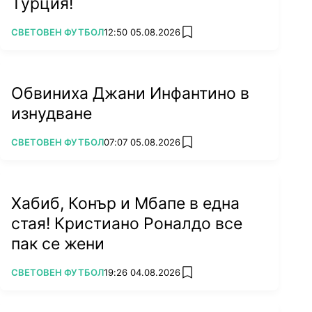
Турция!
ПОВЕЧЕ ОТ
СВЕТОВЕН ФУТБОЛ
12:50 05.08.2026
add favorites
Обвиниха Джани Инфантино в
изнудване
ПОВЕЧЕ ОТ
СВЕТОВЕН ФУТБОЛ
07:07 05.08.2026
add favorites
Хабиб, Конър и Мбапе в една
стая! Кристиано Роналдо все
пак се жени
ПОВЕЧЕ ОТ
СВЕТОВЕН ФУТБОЛ
19:26 04.08.2026
add favorites