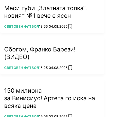
Меси губи „Златната топка“,
новият №1 вече е ясен
ПОВЕЧЕ ОТ
СВЕТОВЕН ФУТБОЛ
18:55 04.08.2026
add favorites
Сбогом, Франко Барези!
(ВИДЕО)
ПОВЕЧЕ ОТ
СВЕТОВЕН ФУТБОЛ
15:25 04.08.2026
add favorites
150 милиона
за Винисиус! Артета го иска на
всяка цена
ПОВЕЧЕ ОТ
СВЕТОВЕН ФУТБОЛ
19:05 03.08.2026