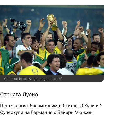
Снимка: https://oglobo.globo.com/
Стената Лусио
Централният бранител има 3 титли, 3 Купи и 3
Суперкупи на Германия с Байерн Мюнхен