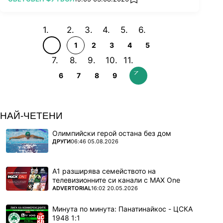
add favorites
1
2
3
4
5
6
7
8
9
НАЙ-ЧЕТЕНИ
Олимпийски герой остана без дом
ПОВЕЧЕ ОТ
ДРУГИ
06:46 05.08.2026
А1 разширява семейството на
телевизионните си канали с MAX One
ПОВЕЧЕ ОТ
ADVERTORIAL
16:02 20.05.2026
Минута по минута: Панатинайкос - ЦСКА
1948 1:1