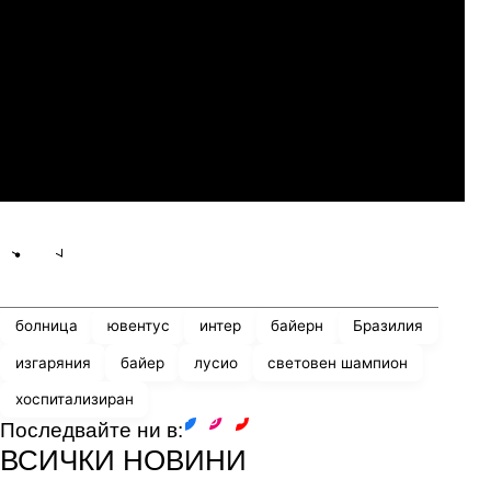
Слован Братислава
07.2026
19:00
04.
Мджельби
Линкълн Ред Импс
Share
save
болница
ювентус
интер
байерн
Бразилия
изгаряния
байер
лусио
световен шампион
хоспитализиран
Последвайте ни в:
facebook
instagram
youtube
ВСИЧКИ НОВИНИ