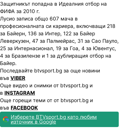
Защитникът попадна в Идеалния отбор на
ФИФА за 2010 г.
Лусио записа общо 607 мача в
професионалната си кариера, включващи 218
за Байерн, 136 за Интер, 122 за Байер
Леверкузен, 47 за Палмейрас, 31 за Сао Пауло,
25 за Интернасионал, 19 за Гоа, 4 за Ювентус,
4 за Бразилензе и 1 за дублиращия отбор на
Байер.
Последвайте btvsport.bg за още новини
във
VIBER
Още видео и снимки от btvsport.bg и
в
INSTAGRAM
Още горещи теми от от btvsport.bg и
във
FACEBOOK
Изберете BTVsport.bg като любим
източник в Google