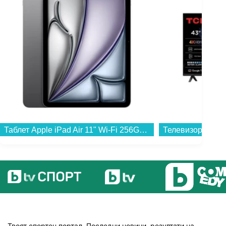
Таблет Apple iPad Air 11" Wi-Fi 256GB Space Gray mca14 , 256 GB, 8 GB...
Твоят спортен портал. Последни новини, резултати на