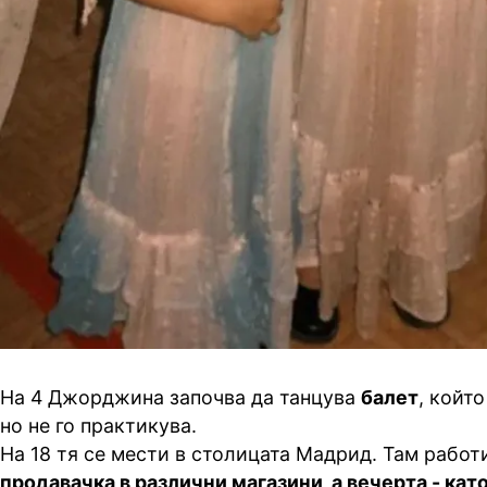
На 4 Джорджина започва да танцува
балет
, който
но не го практикува.
На 18 тя се мести в столицата Мадрид. Там работ
продавачка в различни магазини, а вечерта - кат