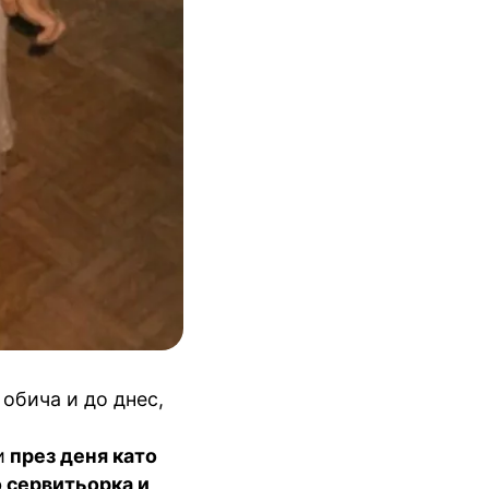
 обича и до днес,
и
през деня като
о сервитьорка и