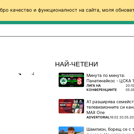
бро качество и функционалност на сайта, моля обновет
ФУТБОЛ (СВЯТ)
БАСКЕТБОЛ
ВОЛЕЙБОЛ
НАЙ-ЧЕТЕНИ
Минута по минута:
Share
save
ПОВЕЧЕ ОТ
ЛИГА НА
20:1
КОНФЕРЕНЦИИТЕ
05.0
 ПРЕДИ ДА
А1 разширява семейст
телевизионните си кан
MAX One
ПОВЕЧЕ ОТ
ADVERTORIAL
16:02 20.05.2
Шампион, борещ се с 