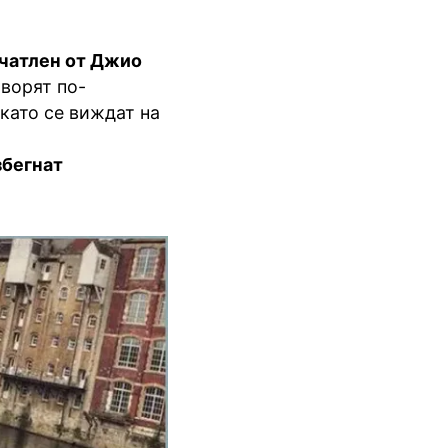
чатлен от Джио
оворят по-
като се виждат на
збегнат