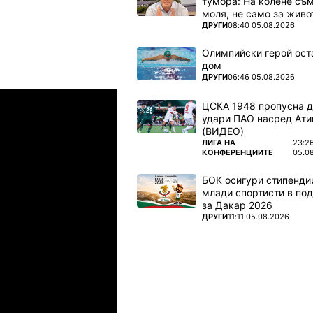
тумора: На колене съм
моля, не само за живот
ПОВЕЧЕ ОТ
ДРУГИ
08:40 05.08.2026
Олимпийски герой ост
дом
ПОВЕЧЕ ОТ
ДРУГИ
06:46 05.08.2026
Шампионска лига: 3rd Qualifyi
04.08.2026
03:00
ЦСКА 1948 пропусна 
удари ПАО насред Ати
амрок Роувърс
ТБС
(ВИДЕО)
ПОВЕЧЕ ОТ
ЛИГА НА
23:2
КОНФЕРЕНЦИИТЕ
05.0
04.08.2026
03:00
БОК осигури стипендии
упс
Спарта Прага
млади спортисти в под
за Дакар 2026
ПОВЕЧЕ ОТ
ДРУГИ
11:11 05.08.2026
04.08.2026
03:00
лован Братислава
ТБС
04.08.2026
03:00
инкълн Ред Импс
Унион Сент-Гильойсе