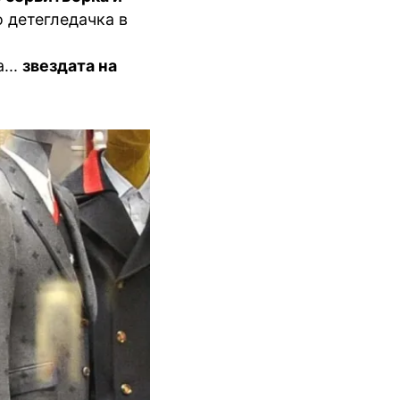
о детегледачка в
...
звездата на