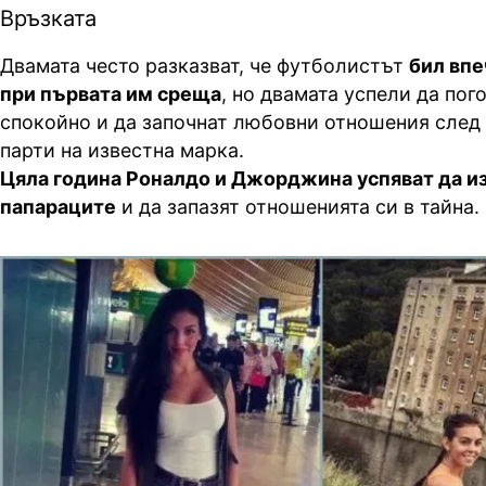
Връзката
Двамата често разказват, че футболистът
бил впе
при първата им среща
, но двамата успели да пог
спокойно и да започнат любовни отношения след 
парти на известна марка.
Цяла година Роналдо и Джорджина успяват да и
папараците
и да запазят отношенията си в тайна.