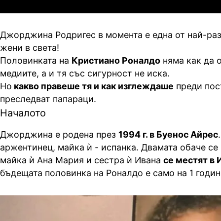
Джорджина Родригес в момента е една от най-ра
жени в света!
Половинката на
Кристиано Роналдо
няма как да о
медиите, а и тя със сигурност не иска.
Но
какво правеше тя и как изглеждаше
преди пос
преследват папараци.
Началото
Джорджина е родена през
1994 г. в Буенос Айрес
аржентинец, майка ѝ - испанка. Двамата обаче се 
майка ѝ Ана Мария и сестра ѝ Ивана
се местят в 
бъдещата половинка на Роналдо е само на 1 годин