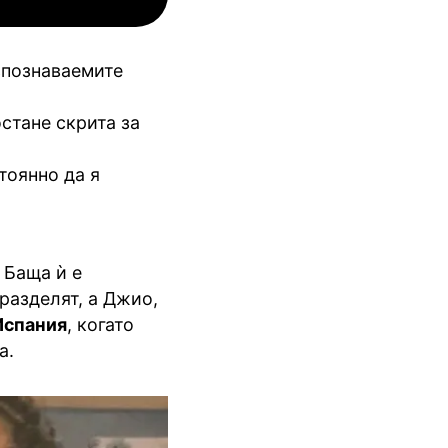
зпознаваемите
стане скрита за
тоянно да я
. Баща ѝ е
разделят, а Джио,
Испания
, когато
а.