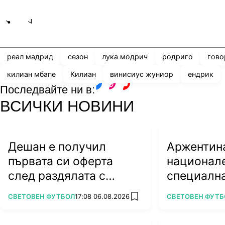
Share
save
реал мадрид
сезон
лука модрич
родриго
гово
килиан мбапе
Килиан
винисиус жуниор
ендрик
Последвайте ни в:
facebook
instagram
youtube
ВСИЧКИ НОВИНИ
Дешан е получил
Аржентин
първата си оферта
национале
след раздялата с
специалн
Франция
дата
ПОВЕЧЕ ОТ
ПОВЕЧЕ ОТ
СВЕТОВЕН ФУТБОЛ
17:08 06.08.2026
СВЕТОВЕН ФУТБ
add favorites