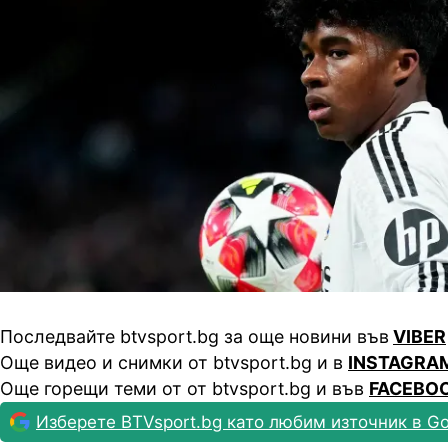
Последвайте btvsport.bg за още новини във
VIBER
Още видео и снимки от btvsport.bg и в
INSTAGRA
Още горещи теми от от btvsport.bg и във
FACEBO
Изберете BTVsport.bg като любим източник в Go