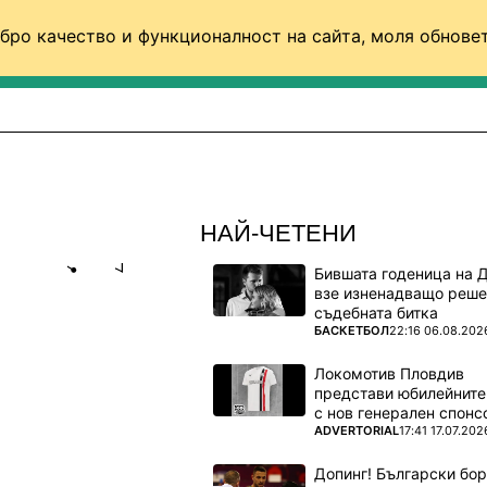
бро качество и функционалност на сайта, моля обновет
ФУТБОЛ (СВЯТ)
БАСКЕТБОЛ
ВОЛЕЙБОЛ
НАЙ-ЧЕТЕНИ
Бившата годеница на 
Share
save
взе изненадващо реше
съдебната битка
ПОВЕЧЕ ОТ
БАСКЕТБОЛ
22:16 06.08.202
С
Локомотив Пловдив
представи юбилейните
с нов генерален спонс
 от първия
ПОВЕЧЕ ОТ
ADVERTORIAL
17:41 17.07.202
Допинг! Български бо