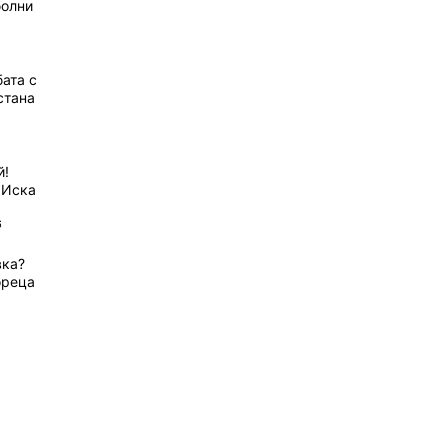
болни
ата с
стана
й!
 Иска
6
вка?
ореца