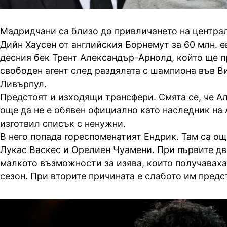
Мадридчани са близо до привличането на центра
Дийн Хаусен от английския Борнемут за 60 млн. ев
десния бек Трент Александър-Арнолд, който ще п
свободен агент след раздялата с шампиона във В
Ливърпул.
Предстоят и изходящи трансфери. Смята се, че Ал
още да не е обявен официално като наследник на 
изготвил списък с ненужни.
В него попада гореспоменатият Ендрик. Там са о
Лукас Васкес и Орелиен Чуамени. При първите д
малкото възможности за изява, които получаваха
сезон. При вторите причината е слабото им предс