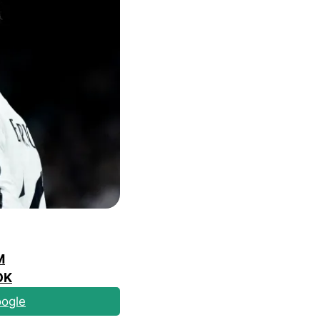
M
OK
ogle