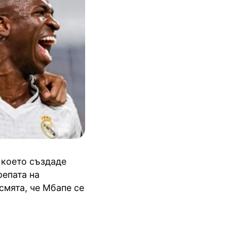
, което създаде
репата на
смята, че Мбапе се