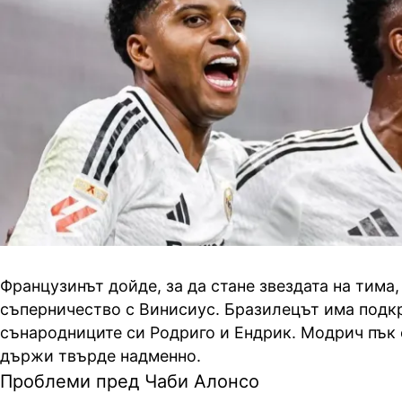
Французинът дойде, за да стане звездата на тима
съперничество с Винисиус. Бразилецът има подк
сънародниците си Родриго и Ендрик. Модрич пък 
държи твърде надменно.
Проблеми пред Чаби Алонсо