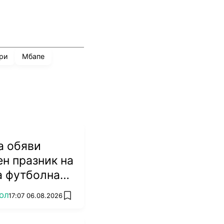
ри
Мбапе
а обяви
н празник на
а футболна
ОЛ
17:07 06.08.2026
add favorites