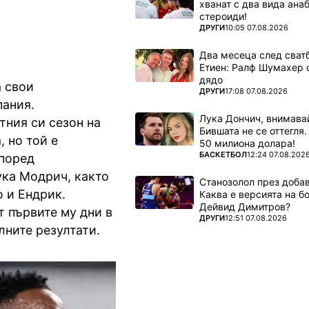
хванат с два вида ана
стероиди!
ПОВЕЧЕ ОТ
ДРУГИ
10:05 07.08.2026
Два месеца след сватб
Етиен: Ралф Шумахер 
дядо
а свои
ПОВЕЧЕ ОТ
ДРУГИ
17:08 07.08.2026
пания.
Лука Дончич, внимава
ния си сезон на
Бившата не се оттегля.
, но той е
50 милиона долара!
ПОВЕЧЕ ОТ
БАСКЕТБОЛ
12:24 07.08.202
Според
ука Модрич, както
Станозолол през доба
 и Ендрик.
Каква е версията на б
Дейвид Димитров?
 първите му дни в
ПОВЕЧЕ ОТ
ДРУГИ
12:51 07.08.2026
лните резултати.