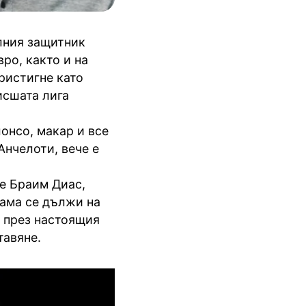
лния защитник
ро, както и на
ристигне като
исшата лига
онсо, макар и все
Анчелоти, вече е
ще Браим Диас,
вама се дължи на
 през настоящия
тавяне.