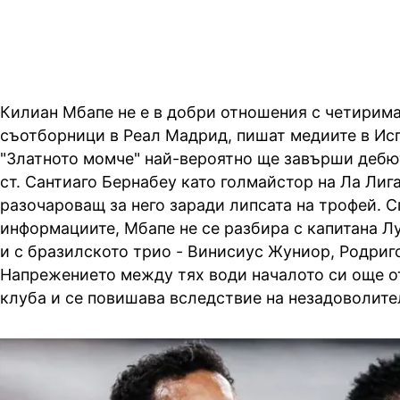
Килиан Мбапе не е в добри отношения с четирим
съотборници в Реал Мадрид, пишат медиите в Ис
"Златното момче" най-вероятно ще завърши дебют
ст. Сантиаго Бернабеу като голмайстор на Ла Лига
разочароващ за него заради липсата на трофей. 
информациите, Мбапе не се разбира с капитана Л
и с бразилското трио - Винисиус Жуниор, Родриго
Напрежението между тях води началото си още от
клуба и се повишава вследствие на незадоволите