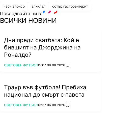
чаби алонсо
алхилал
остър гастроентерит
Последвайте ни в:
facebook
instagram
youtube
ВСИЧКИ НОВИНИ
Дни преди сватбата: Кой е
бившият на Джорджина на
Роналдо?
ПОВЕЧЕ ОТ
СВЕТОВЕН ФУТБОЛ
15:07 06.08.2026
add favorites
Траур във футбола! Пребиха
национал до смърт с павета
ПОВЕЧЕ ОТ
СВЕТОВЕН ФУТБОЛ
13:37 06.08.2026
add favorites