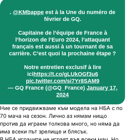
.
@KMbappe
est à la Une du numéro de
février de GQ.
Capitaine de l’équipe de France à
l’horizon de l’Euro 2024, l’attaquant
français est aussi à un tournant de sa
carrière. C’est quoi la prochaine étape ?
Notre entretien exclusif à lire
ici
https://t.co/gLUkOGf3u6
pic.twitter.com/si7Yr8SAM9
— GQ France (@GQ_France)
January 17,
2024
Ние се придвижваме към модела на НБА с по
70 мача на сезон. Лично аз нямам нищо
против да играем толкова много, но няма да
има всеки път зрелище и блясък.
В НБА играчите не играят във всеки мач. Но