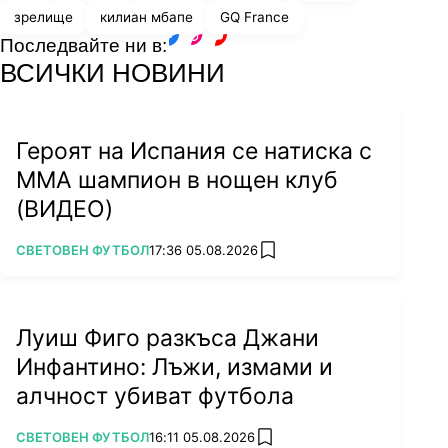
зрелище
килиан мбапе
GQ France
столица: "Достигнал съм един етап от живота
Последвайте ни в:
и кариерата си, в който вече не искам да
facebook
instagram
youtube
ВСИЧКИ НОВИНИ
насилвам нещата. Ако ми позволят да играя
на олимпиадата, ще е голямо удоволствие.
Героят на Испания се натиска с
ММА шампион в нощен клуб
(ВИДЕО)
ПОВЕЧЕ ОТ
СВЕТОВЕН ФУТБОЛ
17:36 05.08.2026
add favorites
Луиш Фиго разкъса Джани
Инфантино: Лъжи, измами и
алчност убиват футбола
Снимка: Reuters
ПОВЕЧЕ ОТ
СВЕТОВЕН ФУТБОЛ
16:11 05.08.2026
add favorites