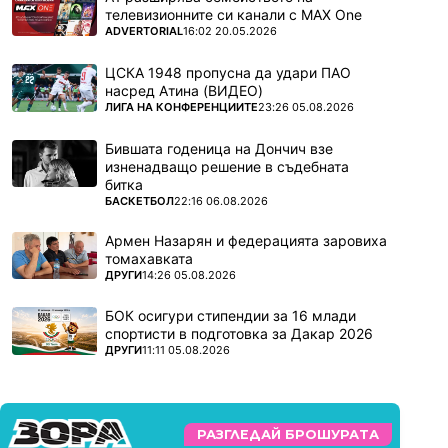
телевизионните си канали с MAX One
ПОВЕЧЕ ОТ
ADVERTORIAL
16:02 20.05.2026
ЦСКА 1948 пропусна да удари ПАО
насред Атина (ВИДЕО)
ПОВЕЧЕ ОТ
ЛИГА НА КОНФЕРЕНЦИИТЕ
23:26 05.08.2026
Бившата годеница на Дончич взе
изненадващо решение в съдебната
битка
ПОВЕЧЕ ОТ
БАСКЕТБОЛ
22:16 06.08.2026
Армен Назарян и федерацията заровиха
томахавката
ПОВЕЧЕ ОТ
ДРУГИ
14:26 05.08.2026
БОК осигури стипендии за 16 млади
спортисти в подготовка за Дакар 2026
ПОВЕЧЕ ОТ
ДРУГИ
11:11 05.08.2026
РАЗГЛЕДАЙ БРОШУРАТА