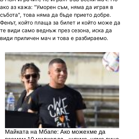
ако аз кажа: "Уморен съм, няма да играя в
събота", това няма да бъде прието добре.
Фенът, който плаща за билет и който може да
те види само веднъж през сезона, иска да
види приличен мач и това е разбираемо.
Майката на Мбапе: Ако можехме да