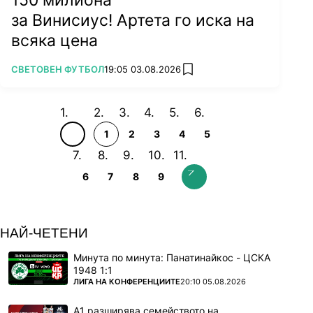
150 милиона
за Винисиус! Артета го иска на
всяка цена
ПОВЕЧЕ ОТ
СВЕТОВЕН ФУТБОЛ
19:05 03.08.2026
add favorites
1
2
3
4
5
6
7
8
9
НАЙ-ЧЕТЕНИ
Минута по минута: Панатинайкос - ЦСКА
1948 1:1
ПОВЕЧЕ ОТ
ЛИГА НА КОНФЕРЕНЦИИТЕ
20:10 05.08.2026
А1 разширява семейството на