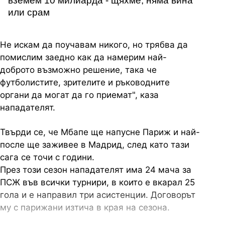
вземем 10 милиарда - щяхме, няма вина
или срам
Не искам да поучавам никого, но трябва да
помислим заедно как да намерим най-
доброто възможно решение, така че
футболистите, зрителите и ръководните
органи да могат да го приемат", каза
нападателят.
Твърди се, че Мбапе ще напусне Париж и най-
после ще заживее в Мадрид, след като тази
сага се точи с години.
През този сезон нападателят има 24 мача за
ПСЖ във всички турнири, в които е вкарал 25
гола и е направил три асистенции. Договорът
му с парижани изтича в края на сезона.