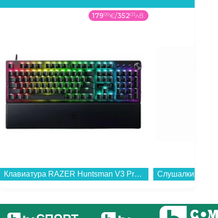
179
99
€
/
352
03
лв.
Клавиатура RAZER Huntsman V3 Pro RZ03-04970100-R3M1...