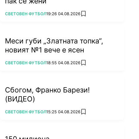
пак се жени
ПОВЕЧЕ ОТ
СВЕТОВЕН ФУТБОЛ
19:26 04.08.2026
add favorites
Меси губи „Златната топка“,
новият №1 вече е ясен
ПОВЕЧЕ ОТ
СВЕТОВЕН ФУТБОЛ
18:55 04.08.2026
add favorites
Сбогом, Франко Барези!
"Чуват се редовно": Реал Мадрид
(ВИДЕО)
позлатява Холанд и Осимен
ПОВЕЧЕ ОТ
СВЕТОВЕН ФУТБОЛ
15:25 04.08.2026
add favorites