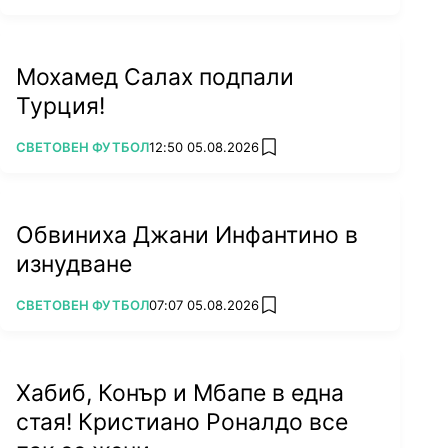
Ако не е възможно, ще разбера. За всеки
спортист олимпиадата е нещо специално.
Мохамед Салах подпали
Исках да участвам и в Токио, защото желая
Турция!
да спечеля всичко и да запиша името си в
историята на френския отбор."
ПОВЕЧЕ ОТ
СВЕТОВЕН ФУТБОЛ
12:50 05.08.2026
add favorites
Обвиниха Джани Инфантино в
изнудване
ПОВЕЧЕ ОТ
СВЕТОВЕН ФУТБОЛ
07:07 05.08.2026
add favorites
Хабиб, Конър и Мбапе в една
стая! Кристиано Роналдо все
Снимка: Reuters