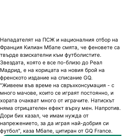
французинът
Нападателят на ПСЖ и националния отбор на
Франция Килиан Мбапе смята, че феновете са
твърде взискателни към футболистите.
Звездата, която е все по-близо до Реал
Мадрид, е на корицата на новия брой на
френското издание на списание GQ.
"Живеем във време на свръхконсумация - с
много мачове, които се играят постоянно, и
хората очакват много от играчите. Натискът
няма отрицателен ефект върху мен. Напротив.
Дори бих казал, че имам нужда от
напрежението, за да играя най-добрия си
футбол", каза Мбапе, цитиран от GQ France.