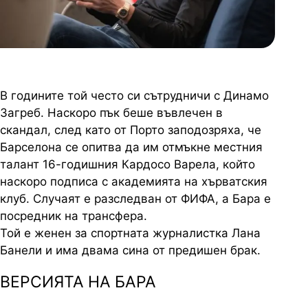
В годините той често си сътрудничи с Динамо
Загреб. Наскоро пък беше въвлечен в
скандал, след като от Порто заподозряха, че
Барселона се опитва да им отмъкне местния
талант 16-годишния Кардосо Варела, който
наскоро подписа с академията на хърватския
клуб. Случаят е разследван от ФИФА, а Бара е
посредник на трансфера.
Той е женен за спортната журналистка Лана
Банели и има двама сина от предишен брак.
ВЕРСИЯТА НА БАРА