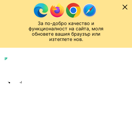
Към съдържанието
МОБИЛ
За по-добро качество и
Шампионска лига
Лига Европа
Лига на Конференциите
функционалност на сайта, моля
ЧАЛО
СВЕТОВЕН ФУТБОЛ
обновете вашия браузър или
изтеглете нов.
Световен футбол
Публикувано в
08:10 04.03.2025
bTV Спорт екип
Share
save
КОЙ ИСКА ДА ВЗРИВИ НАЙ-
ИЗВЕСТНИЯ ХЪРВАТСКИ ФУТБОЛЕН
АГЕНТ?
Нещо избухна в дома на Анди