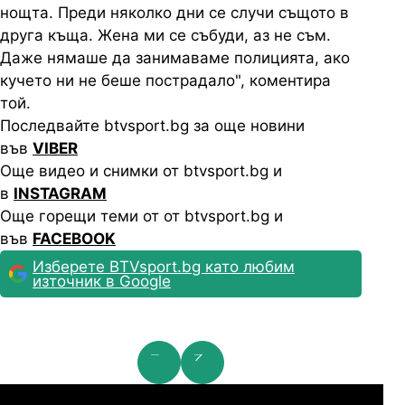
нощта. Преди няколко дни се случи същото в
друга къща. Жена ми се събуди, аз не съм.
Даже нямаше да занимаваме полицията, ако
кучето ни не беше пострадало", коментира
той.
Последвайте btvsport.bg за още новини
във
VIBER
Още видео и снимки от btvsport.bg и
в
INSTAGRAM
Още горещи теми от от btvsport.bg и
във
FACEBOOK
Изберете BTVsport.bg като любим
източник в Google
мпионска лига: 2nd Qualifying Round
Ша
07.2026
19:00
04.