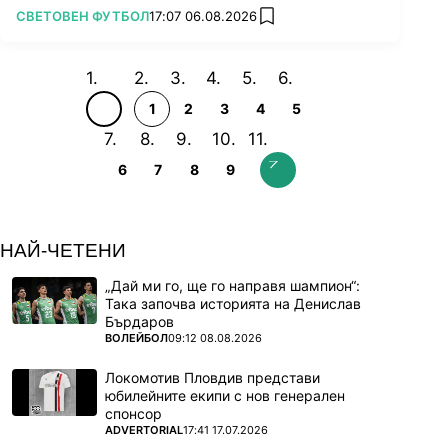
ПОВЕЧЕ ОТ
СВЕТОВЕН ФУТБОЛ
17:07 06.08.2026
add favorites
1
2
3
4
5
6
7
8
9
НАЙ-ЧЕТЕНИ
„Дай ми го, ще го направя шампион“:
Така започва историята на Денислав
Бърдаров
ПОВЕЧЕ ОТ
ВОЛЕЙБОЛ
09:12 08.08.2026
Локомотив Пловдив представи
юбилейните екипи с нов генерален
спонсор
ПОВЕЧЕ ОТ
ADVERTORIAL
17:41 17.07.2026