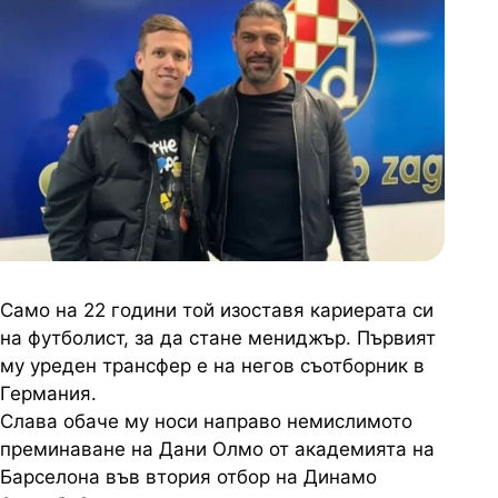
Само на 22 години той изоставя кариерата си
на футболист, за да стане мениджър. Първият
му уреден трансфер е на негов съотборник в
Германия.
Слава обаче му носи направо немислимото
преминаване на Дани Олмо от академията на
Барселона във втория отбор на Динамо