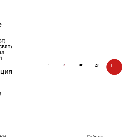
е
БГ)
СВЯТ)
ОЛ
Л
ция
И
Сайт от:
ТКИ