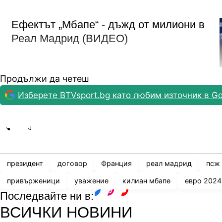
Ефектът „Мбапе“ - дъжд от милиони в
Реал Мадрид (ВИДЕО)
Продължи да четеш
Сезонът беше катастрофален от началото до края
Изберете BTVsport.bg като любим източник в Go
комуникацията. Много съм му ядосан, защото кога
френския отбор... си мисля, че "не е възможно...".
Ротен говори след успеха на Франция над Люксемб
Share
save
която Мбапе се усмихваше широко, шегуваше се 
едно нищо не се е случило...
президент
договор
Франция
реал мадрид
псж
привърженици
уважение
килиан мбапе
евро 2024
Реал пусна в продажба новия екип,
Последвайте ни в:
facebook
instagram
youtube
Мбапе ще почака
ВСИЧКИ НОВИНИ