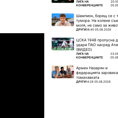
ПОВЕЧЕ ОТ
ЛИГА НА
20:1
КОНФЕРЕНЦИИТЕ
05.0
Шампион, борещ се с 
тумора: На колене съм
моля, не само за живот
ПОВЕЧЕ ОТ
ДРУГИ
08:40 05.08.2026
Шампионска лига: 3rd Qualifyi
04.08.2026
03:00
ЦСКА 1948 пропусна 
удари ПАО насред Ати
амрок Роувърс
ТБС
(ВИДЕО)
ПОВЕЧЕ ОТ
ЛИГА НА
23:2
КОНФЕРЕНЦИИТЕ
05.0
04.08.2026
03:00
Армен Назарян и
упс
Спарта Прага
федерацията заровиха
томахавката
ПОВЕЧЕ ОТ
ДРУГИ
14:26 05.08.2026
04.08.2026
03:00
лован Братислава
ТБС
04.08.2026
03:00
инкълн Ред Импс
Унион Сент-Гильойсе