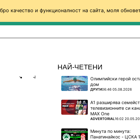
бро качество и функционалност на сайта, моля обновет
ФУТБОЛ (СВЯТ)
БАСКЕТБОЛ
ВОЛЕЙБОЛ
НАЙ-ЧЕТЕНИ
Олимпийски герой ост
Share
save
дом
ПОВЕЧЕ ОТ
ДРУГИ
06:46 05.08.2026
, МНОГО
А1 разширява семейст
телевизионните си кан
MAX One
ПОВЕЧЕ ОТ
ADVERTORIAL
16:02 20.05.2
Минута по минута: