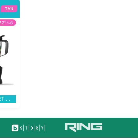
ТУК
32
73
лв.
49
99
€
/
97
78
лв.
Блендер NUTRIBULLET NBF500DG...
Микровълнова фурна Crown CMO-2070 MMG , 20 Литри, 700 W...