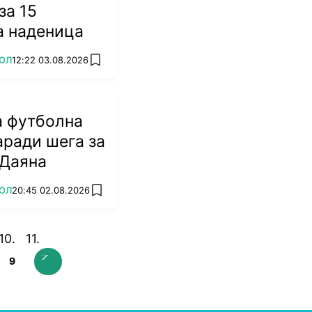
за 15
а наденица
ОЛ
12:22 03.08.2026
add favorites
а футболна
аради шега за
 Даяна
ОЛ
20:45 02.08.2026
add favorites
9