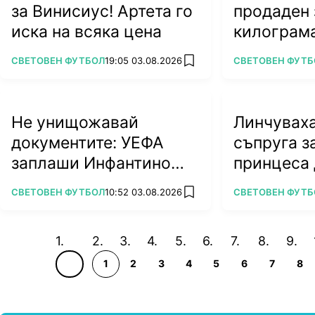
за Винисиус! Артета го
продаден 
иска на всяка цена
килограм
ПОВЕЧЕ ОТ
ПОВЕЧЕ ОТ
СВЕТОВЕН ФУТБОЛ
19:05 03.08.2026
СВЕТОВЕН ФУТБ
add favorites
Не унищожавай
Линчувах
документите: УЕФА
съпруга з
заплаши Инфантино
принцеса
със съд!
ПОВЕЧЕ ОТ
ПОВЕЧЕ ОТ
СВЕТОВЕН ФУТБОЛ
10:52 03.08.2026
СВЕТОВЕН ФУТБ
add favorites
1
2
3
4
5
6
7
8