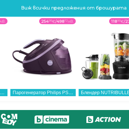
Виж всички предложения от брошурата
лв.
254
99
€
/
498
72
лв.
118
99
€
/
2
Смарт часовник Apple Watch 11 46mm Rose Gold/Light Band S/M mev64 , 2.00 , 64 , Apple S10 SiP 64-bit Dual Core...
Парогенератор Philips PSG7200/30...