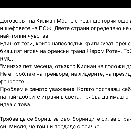
Договорът на Килиан Мбапе с Реал ще горчи още
и шефовете на ПСЖ. Двете страни определено не 
най-топли чувства.
Един от тези, които напоследък критикуват френс
бившият играч на френски гранд Жером Ротен. То
RMC.
"Минаха пет месеца, откакто Килиан не положи д
Не е проблем на треньора, на лидерите, на презид
феновете...
Проблем е самото уважение. Когато поставяш себе
на най-добрите играчи в света, трябва да имаш о
идва с това.
Трябва да се бориш за съотборниците си, за стран
си. Мисля, че той ни предаде с всичко.