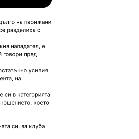
 дълго на парижани
се разделиха с
кия нападател, е
й говори пред
остатъчно усилия.
ента, на
 си в категорията
тношението, което
ата си, за клуба