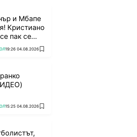
нър и Мбапе
ая! Кристиано
се пак се
ОЛ
19:26 04.08.2026
add favorites
Франко
ВИДЕО)
ОЛ
15:25 04.08.2026
add favorites
тболистът,