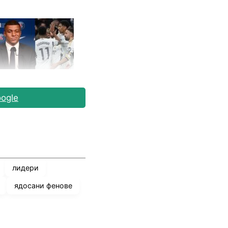
 по отношение на
ogle
то го видя във
ург с 3:0, след
с феновете все
лидери
ядосани фенове