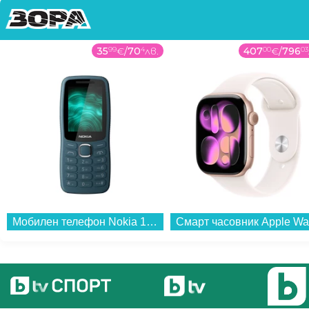
35
99
€
/
70
4
лв.
407
00
€
/
796
03
Мобилен телефон Nokia 123 SHIELD DS TA-1748 GREEN...