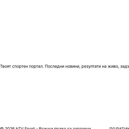
Твоят спортен портал. Последни новини, резултати на живо, зад
© 2026 bTV Sport - Всички права са запазени
ПОЛИТИК