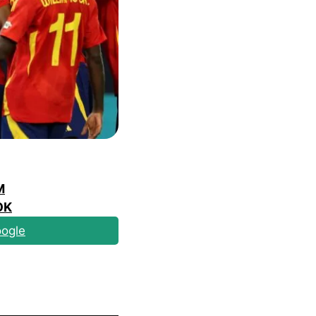
M
OK
ogle