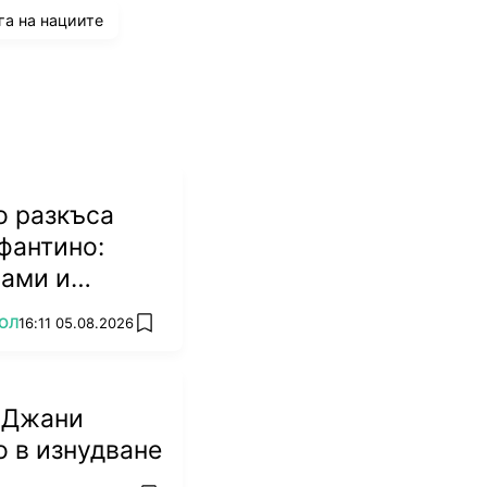
га на нациите
о разкъса
фантино:
мами и
биват
ОЛ
16:11 05.08.2026
add favorites
 Джани
 в изнудване