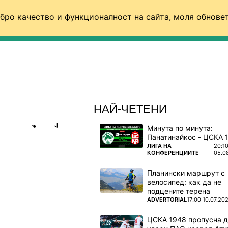
бро качество и функционалност на сайта, моля обновет
ФУТБОЛ (СВЯТ)
БАСКЕТБОЛ
ВОЛЕЙБОЛ
НАЙ-ЧЕТЕНИ
Минута по минута:
Share
save
ПОВЕЧЕ ОТ
ЛИГА НА
20:1
КОНФЕРЕНЦИИТЕ
05.0
БРОНЗА В
Планински маршрут с
велосипед: как да не
подцените терена
я насред
ПОВЕЧЕ ОТ
ADVERTORIAL
17:00 10.07.20
ЦСКА 1948 пропусна 