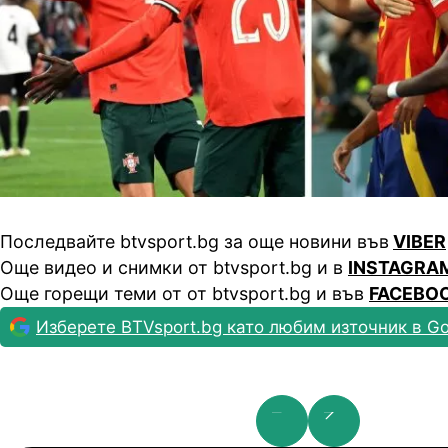
Последвайте btvsport.bg за още новини във
VIBER
Още видео и снимки от btvsport.bg и в
INSTAGRA
Още горещи теми от от btvsport.bg и във
FACEBO
Изберете BTVsport.bg като любим източник в Go