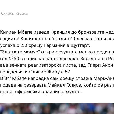
Снимка: Reuters
Килиан Мбапе изведе Франция до бронзовите мед
нациите! Капитанът на "петлите" блесна с гол и а
успеха с 2:0 срещу Германия в Щутгарт.
"Златното момче" откри резултата малко преди п
гол №50 с националната фланелка. Звездата на Р
във вечната реализаторска листа, зад Тиери Анри 
попадения и Оливие Жиру с 57.
В 84' Мбапе напредна сам срещу стража Марк-Анд
подаде на резервата Майкъл Олисе, който се разп
врата, оформяйки крайния резултат.