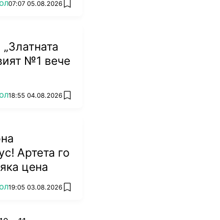
ОЛ
07:07 05.08.2026
add favorites
 „Златната
овият №1 вече
ОЛ
18:55 04.08.2026
add favorites
она
ус! Артета го
сяка цена
ОЛ
19:05 03.08.2026
add favorites