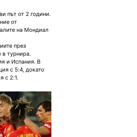
и път от 2 години.
ние от
налите на Мондиал
иите през
 в турнира.
ия и Испания. В
я с 5:4, докато
 с 2:1.