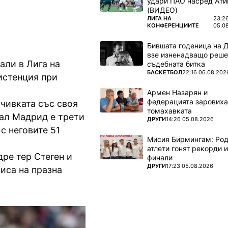
удари ПАО насред Ати
(ВИДЕО)
ПОВЕЧЕ ОТ
ЛИГА НА
23:2
КОНФЕРЕНЦИИТЕ
05.0
Бившата годеница на 
взе изненадващо реше
али в Лига на
съдебната битка
ПОВЕЧЕ ОТ
БАСКЕТБОЛ
22:16 06.08.202
систенция при
Армен Назарян и
федерацията заровиха
очивката със своя
томахавката
еал Мадрид е трети
ПОВЕЧЕ ОТ
ДРУГИ
14:26 05.08.2026
с неговите 51
Мисия Бирмингам: Род
атлети гонят рекорди и
ре тер Стеген и
финали
ПОВЕЧЕ ОТ
ДРУГИ
17:23 05.08.2026
иса на празна