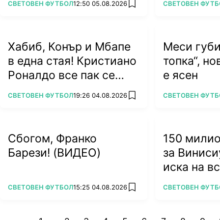
ПОВЕЧЕ ОТ
ПОВЕЧЕ ОТ
СВЕТОВЕН ФУТБОЛ
12:50 05.08.2026
СВЕТОВЕН ФУТБ
add favorites
Хабиб, Конър и Мбапе
Меси губи
в една стая! Кристиано
топка“, н
Роналдо все пак се
е ясен
жени
ПОВЕЧЕ ОТ
ПОВЕЧЕ ОТ
СВЕТОВЕН ФУТБОЛ
19:26 04.08.2026
СВЕТОВЕН ФУТБ
add favorites
Сбогом, Франко
150 мили
Барези! (ВИДЕО)
за Виниси
иска на в
ПОВЕЧЕ ОТ
ПОВЕЧЕ ОТ
СВЕТОВЕН ФУТБОЛ
15:25 04.08.2026
СВЕТОВЕН ФУТБ
add favorites