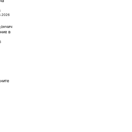
на
6
8.2026
Дончич
ние в
6
ните