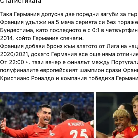
Статистиката
Така Германия допусна две поредни загуби за първ
Франция удължи на 5 мача серията си без пораже
Бундестима, като последното е с 0:1 в четвъртфи
2014, който Германия спечели.
Франция добави бронз към златото от Лига на нац
2020/2021, докато Германия все още няма отличие
От 22:00 ч. тази вечер е финалът между Португал
полуфиналите европейският шампион срази Франци
Кристиано Роналдо и компания победиха Германия