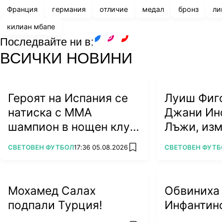
Франция
германия
отличие
медал
бронз
ли
килиан мбапе
Последвайте ни в:
facebook
instagram
youtube
ВСИЧКИ НОВИНИ
Героят на Испания се
Луиш Фиг
натиска с ММА
Джани Ин
шампион в нощен клуб
Лъжи, из
(ВИДЕО)
алчност у
ПОВЕЧЕ ОТ
ПОВЕЧЕ ОТ
СВЕТОВЕН ФУТБОЛ
17:36 05.08.2026
СВЕТОВЕН ФУТБ
add favorites
футбола
Мохамед Салах
Обвиниха
подпали Турция!
Инфантино