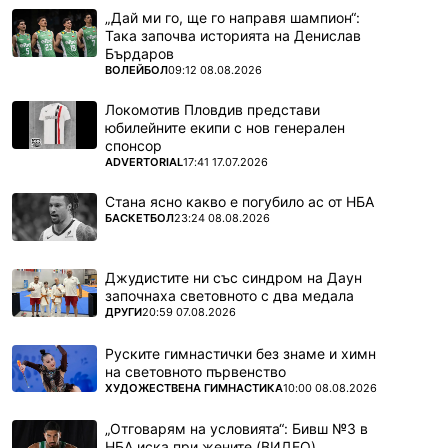
„Дай ми го, ще го направя шампион“:
Така започва историята на Денислав
Бърдаров
ПОВЕЧЕ ОТ
ВОЛЕЙБОЛ
09:12 08.08.2026
Локомотив Пловдив представи
юбилейните екипи с нов генерален
спонсор
ПОВЕЧЕ ОТ
ADVERTORIAL
17:41 17.07.2026
Стана ясно какво е погубило ас от НБА
ПОВЕЧЕ ОТ
БАСКЕТБОЛ
23:24 08.08.2026
Джудистите ни със синдром на Даун
започнаха световното с два медала
ПОВЕЧЕ ОТ
ДРУГИ
20:59 07.08.2026
Руските гимнастички без знаме и химн
на световното първенство
ПОВЕЧЕ ОТ
ХУДОЖЕСТВЕНА ГИМНАСТИКА
10:00 08.08.2026
„Отговарям на условията“: Бивш №3 в
НБА иска при жените (ВИДЕО)