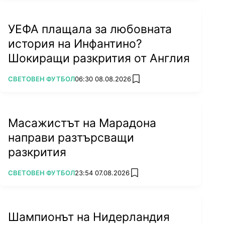
УЕФА плащала за любовната
история на Инфантино?
Шокиращи разкрития от Англия
ПОВЕЧЕ ОТ
СВЕТОВЕН ФУТБОЛ
06:30 08.08.2026
add favorites
Масажистът на Марадона
направи разтърсващи
разкрития
ПОВЕЧЕ ОТ
СВЕТОВЕН ФУТБОЛ
23:54 07.08.2026
add favorites
Шампионът на Нидерландия