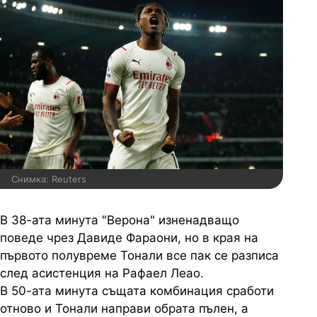
Снимка: Reuters
В 38-ата минута "Верона" изненадващо
поведе чрез Давиде Фараони, но в края на
първото полувреме Тонали все пак се разписа
след асистенция на Рафаел Леао.
В 50-ата минута същата комбинация сработи
отново и Тонали направи обрата пълен, а