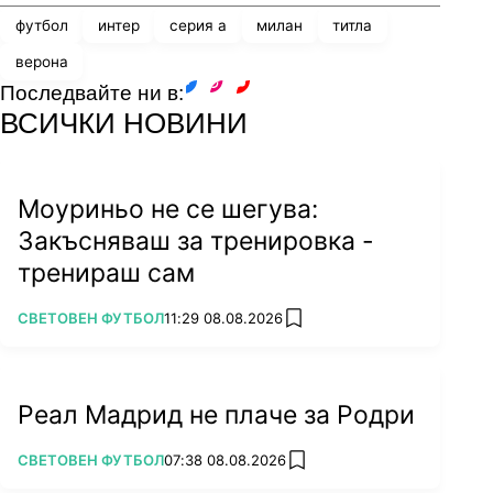
футбол
интер
серия а
милан
титла
верона
Последвайте ни в:
facebook
instagram
youtube
ВСИЧКИ НОВИНИ
Моуриньо не се шегува:
Закъсняваш за тренировка -
тренираш сам
ПОВЕЧЕ ОТ
СВЕТОВЕН ФУТБОЛ
11:29 08.08.2026
add favorites
Реал Мадрид не плаче за Родри
ПОВЕЧЕ ОТ
СВЕТОВЕН ФУТБОЛ
07:38 08.08.2026
add favorites