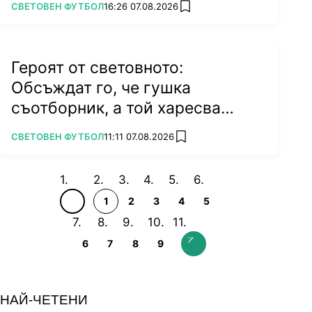
ПОВЕЧЕ ОТ
СВЕТОВЕН ФУТБОЛ
16:26 07.08.2026
add favorites
Героят от световното:
Обсъждат го, че гушка
съотборник, а той харесва
бившата на колега
ПОВЕЧЕ ОТ
СВЕТОВЕН ФУТБОЛ
11:11 07.08.2026
add favorites
1
2
3
4
5
6
7
8
9
НАЙ-ЧЕТЕНИ