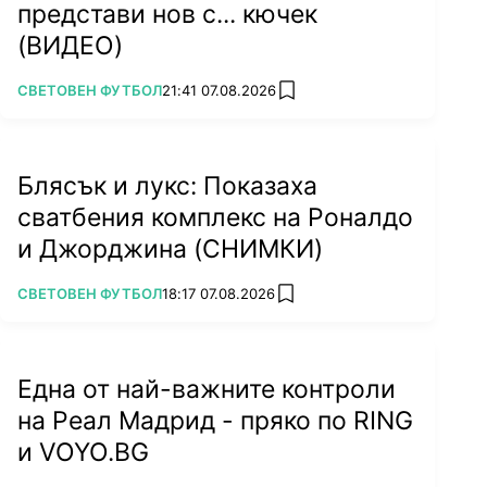
представи нов с... кючек
(ВИДЕО)
ПОВЕЧЕ ОТ
СВЕТОВЕН ФУТБОЛ
21:41 07.08.2026
add favorites
Блясък и лукс: Показаха
сватбения комплекс на Роналдо
и Джорджина (СНИМКИ)
ПОВЕЧЕ ОТ
СВЕТОВЕН ФУТБОЛ
18:17 07.08.2026
add favorites
Една от най-важните контроли
на Реал Мадрид - пряко по RING
и VOYO.BG