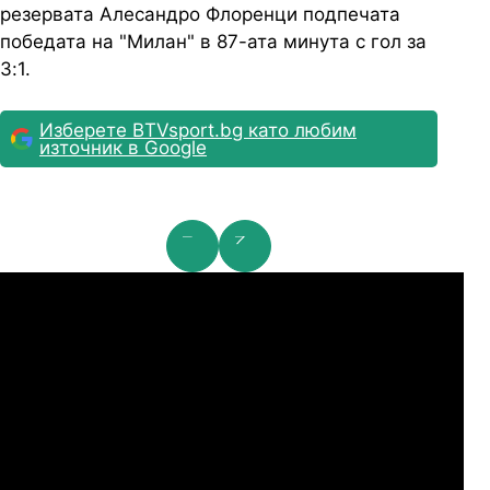
резервата Алесандро Флоренци подпечата
победата на "Милан" в 87-ата минута с гол за
3:1.
Изберете BTVsport.bg като любим
източник в Google
мпионска лига: 2nd Qualifying Round
Ша
07.2026
19:00
04.
Арарат-Армениа
Шамрок Роувърс
07.2026
19:00
04.
Сабах Баку