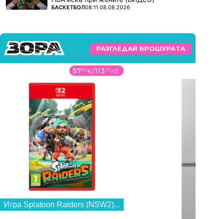
ПОВЕЧЕ ОТ
БАСКЕТБОЛ
08:11 08.08.2026
РАЗГЛЕДАЙ БРОШУРАТА
57
90
€
/
113
25
лв.
Игра Splatoon Raiders (NSW2)...