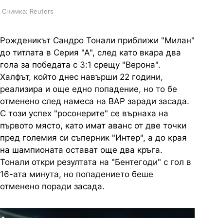
Снимка: Reuters
Рожденикът Сандро Тонали приближи "Милан"
до титлата в Серия "А", след като вкара два
гола за победата с 3:1 срещу "Верона".
Халфът, който днес навърши 22 години,
реализира и още едно попадение, но то бе
отменено след намеса на ВАР заради засада.
С този успех "росонерите" се върнаха на
първото място, като имат аванс от две точки
пред големия си съперник "Интер", а до края
на шампионата остават още два кръга.
Тонали откри резултата на "Бентегоди" с гол в
16-ата минута, но попадението беше
отменено поради засада.