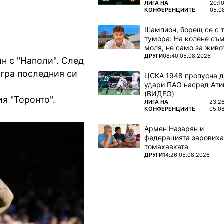
ПОВЕЧЕ ОТ
ЛИГА НА
20:1
КОНФЕРЕНЦИИТЕ
05.0
Шампион, борещ се с 
тумора: На колене съм
моля, не само за живот
ПОВЕЧЕ ОТ
ДРУГИ
08:40 05.08.2026
н с "Наполи". След
игра последния си
ЦСКА 1948 пропусна 
удари ПАО насред Ати
(ВИДЕО)
я "Торонто".
ПОВЕЧЕ ОТ
ЛИГА НА
23:2
КОНФЕРЕНЦИИТЕ
05.0
Армен Назарян и
федерацията заровиха
томахавката
ПОВЕЧЕ ОТ
ДРУГИ
14:26 05.08.2026