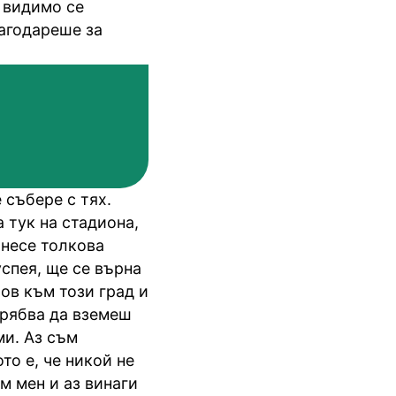
 видимо се
агодареше за
 събере с тях.
 тук на стадиона,
онесе толкова
успея, ще се върна
ов към този град и
трябва да вземеш
ми. Аз съм
то е, че никой не
м мен и аз винаги