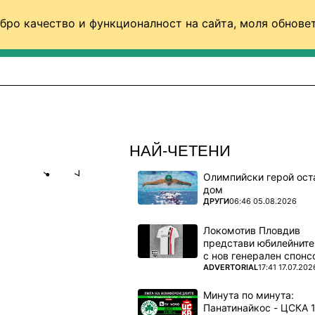
бро качество и функционалност на сайта, моля обновет
ФУТБОЛ (СВЯТ)
БАСКЕТБОЛ
ВОЛЕЙБОЛ
НАЙ-ЧЕТЕНИ
Олимпийски герой ост
Share
save
дом
ПОВЕЧЕ ОТ
ДРУГИ
06:46 05.08.2026
ЛОРЕНЦО
Локомотив Пловдив
РАЗМЕР
представи юбилейните
с нов генерален спонс
ПОВЕЧЕ ОТ
ADVERTORIAL
17:41 17.07.202
домакински
Минута по минута: