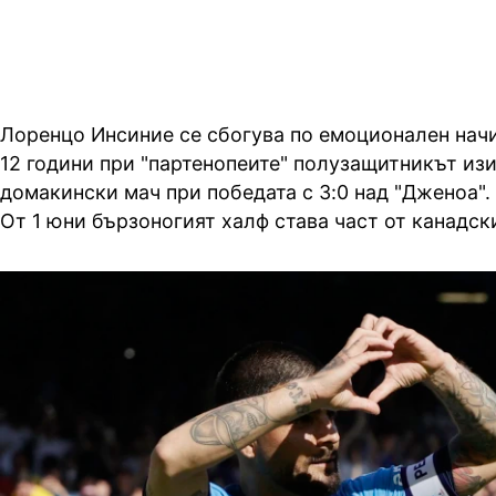
Лоренцо Инсиние се сбогува по емоционален начи
12 години при "партенопеите" полузащитникът из
домакински мач при победата с 3:0 над "Дженоа".
От 1 юни бързоногият халф става част от канадски