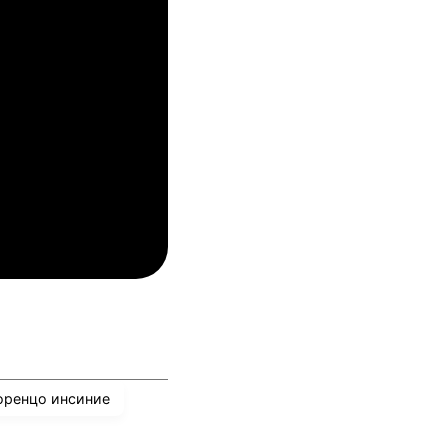
04.08.2026
03:00
упс
Спарта Прага
04.08.2026
03:00
лован Братислава
ТБС
04.08.2026
03:00
инкълн Ред Импс
Унион Сент-Гильойсе
оренцо инсиние