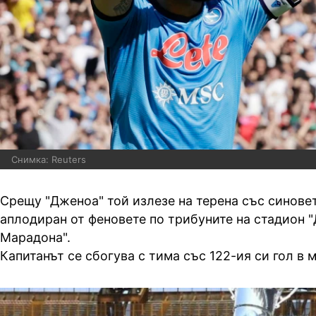
Снимка: Reuters
Срещу "Дженоа" той излезе на терена със синовет
аплодиран от феновете по трибуните на стадион 
Марадона".
Капитанът се сбогува с тима със 122-ия си гол в 