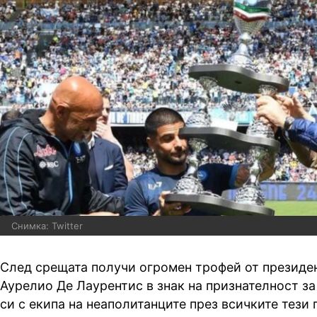
Снимка: Twitter
След срещата получи огромен трофей от президен
Аурелио Де Лаурентис в знак на признателност з
си с екипа на неаполитанците през всичките тези 