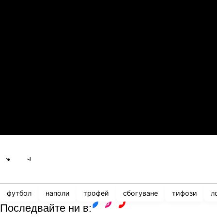
21.07.2026
19:00
1
0
Сабах Баку
К
21.07.2026
19:00
0
2
Сабуртало
С
21.07.2026
19:00
3
0
Мджельби
Л
Share
save
футбол
наполи
трофей
сбогуване
тифози
л
Последвайте ни в:
facebook
instagram
youtube