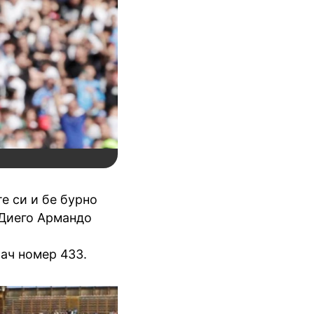
е си и бе бурно
"Диего Армандо
мач номер 433.