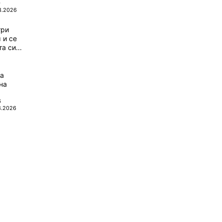
0
8.2026
три
 и се
а си...
да
на
6
8.2026