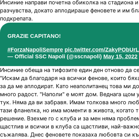
Инсиние направи почетна обиколка на стадиона и
разчувства, докато аплодираше феновете и им бл
подкрепата.
GRAZIE CAPITANO!
#ForzaNapoliSempre
pic.twitter.com/ZakyPObUrL
— Official SSC Napoli (@sscnapoli)
May 15, 2022
Инсиние обеща на тифозите един ден отново да се
"Искам да благодаря на всички фенове, които бяха
за да ме аплодират. Като неаполитанец това ми д
много радост. "Наполи" е моят дом. Веднага щом 
тук. Няма да ви забравя. Имам толкова много люб
тази фланелка, но има моменти в живота, когато 
решение. Взехме го с клуба и за мен няма пробле
щастлив и всички в клуба са щастливи, най-важно
съжалява. Днес феновете показаха любовта си къ