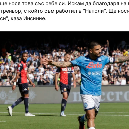
ще нося това със себе си. Искам да благодаря на
треньор, с който съм работил в "Наполи". Ще нос
си", каза Инсиние.