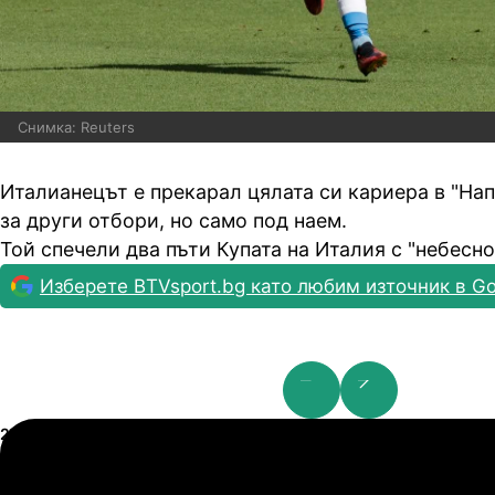
Снимка: Reuters
Италианецът е прекарал цялата си кариера в "Нап
за други отбори, но само под наем.
Той спечели два пъти Купата на Италия с "небесно
Изберете BTVsport.bg като любим източник в Go
Шампионска лига: 2nd Qualifying Round
21.07.2026
19:00
2
0
Арарат-Армениа
Ш