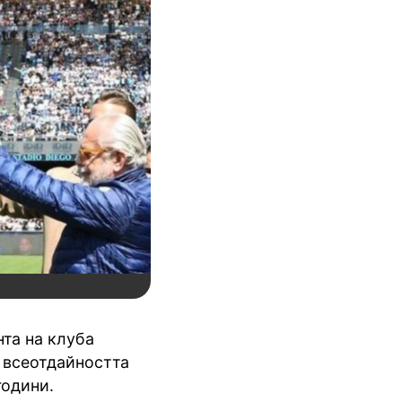
та на клуба
а всеотдайността
години.