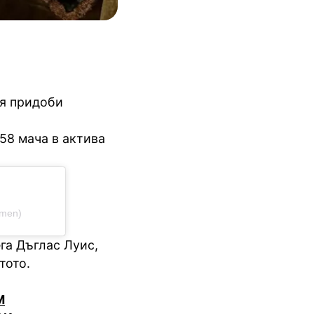
Тя придоби
 58 мача в актива
omen)
га Дъглас Луис,
тото.
M