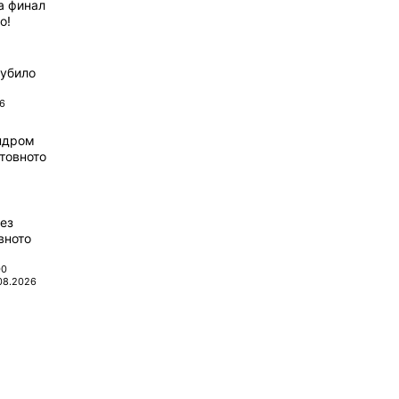
а финал
о!
губило
6
ндром
товното
ез
вното
00
08.2026