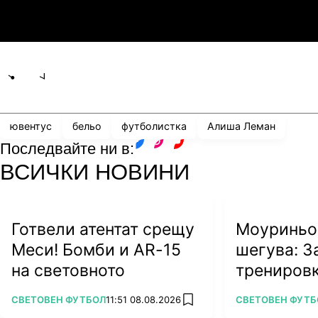
3
0
Мджельби
Л
Share
save
ювентус
бельо
футболистка
Алиша Леман
Последвайте ни в:
facebook
instagram
youtube
ВСИЧКИ НОВИНИ
Готвели атентат срещу
Моуриньо 
Меси! Бомби и AR-15
шегува: З
на световното
тренировк
сам
ПОВЕЧЕ ОТ
ПОВЕЧЕ ОТ
СВЕТОВЕН ФУТБОЛ
11:51 08.08.2026
СВЕТОВЕН ФУТБ
add favorites