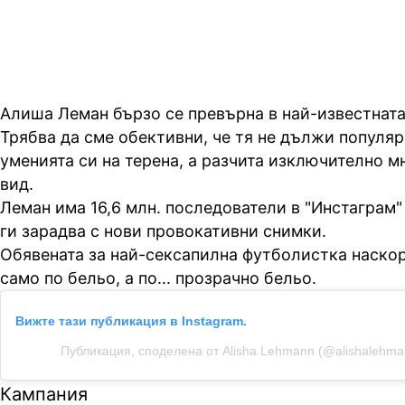
Алиша Леман бързо се превърна в най-известнат
Трябва да сме обективни, че тя не дължи популяр
уменията си на терена, а разчита изключително м
вид.
Леман има 16,6 млн. последователи в "Инстаграм"
ги зарадва с нови провокативни снимки.
Обявената за най-сексапилна футболистка наскор
само по бельо, а по... прозрачно бельо.
Вижте тази публикация в Instagram.
Публикация, споделена от Alisha Lehmann (@alishalehma
Кампания