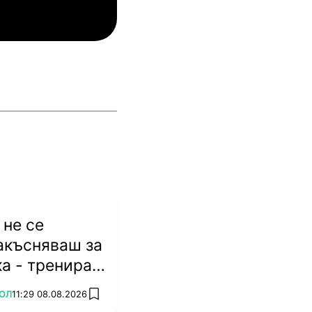
инкълн Ред Импс
Унион Сент-Гильойсе
не се
акъсняваш за
а - тренираш
ОЛ
11:29 08.08.2026
add favorites