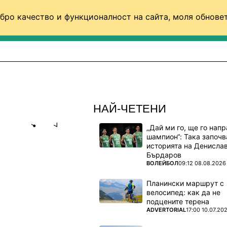
бро качество и функционалност на сайта, моля обновет
ФУТБОЛ (СВЯТ)
БАСКЕТБОЛ
ВОЛЕЙБОЛ
НАЙ-ЧЕТЕНИ
„Дай ми го, ще го нап
Share
save
шампион“: Така започв
историята на Денисла
Бърдаров
Е ПОЯВИ
ПОВЕЧЕ ОТ
ВОЛЕЙБОЛ
09:12 08.08.2026
И)
Планински маршрут с
велосипед: как да не
дователи
подцените терена
ПОВЕЧЕ ОТ
ADVERTORIAL
17:00 10.07.20