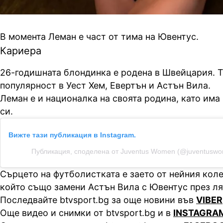
В момента Леман е част от тима на Ювентус.
Кариера
26-годишната блондинка е родена в Швейцария. 
популярност в Уест Хем, Евертън и Астън Вила.
Леман е и националка на своята родина, като има
си.
Вижте тази публикация в Instagram.
Публикация, споделена от Juventus Women (@juventusw
Сърцето на футболистката е заето от нейния коле
който също замени Астън Вила с Ювентус през ля
Последвайте btvsport.bg за още новини във
VIBER
Още видео и снимки от btvsport.bg и в
INSTAGRA