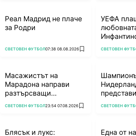
Реал Мадрид не плаче
УЕФА пла
за Родри
любовната
Инфантин
разкрития
ПОВЕЧЕ ОТ
ПОВЕЧЕ ОТ
СВЕТОВЕН ФУТБОЛ
07:38 08.08.2026
СВЕТОВЕН ФУТБ
add favorites
Масажистът на
Шампионъ
Марадона направи
Нидерлан
разтърсващи
представи 
разкрития
кючек (В
ПОВЕЧЕ ОТ
ПОВЕЧЕ ОТ
СВЕТОВЕН ФУТБОЛ
23:54 07.08.2026
СВЕТОВЕН ФУТБ
add favorites
Блясък и лукс:
Една от н