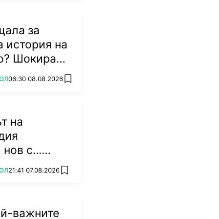
щала за
 история на
о? Шокиращи
 от Англия
ОЛ
06:30 08.08.2026
add favorites
т на
дия
нов с...
ИДЕО)
ОЛ
21:41 07.08.2026
add favorites
ай-важните