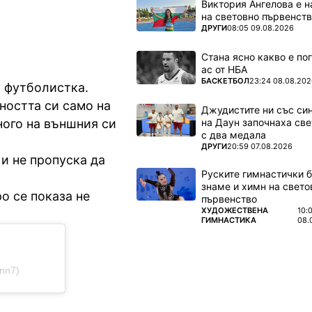
Виктория Ангелова е н
на световно първенств
ПОВЕЧЕ ОТ
ДРУГИ
08:05 09.08.2026
Стана ясно какво е по
ас от НБА
ПОВЕЧЕ ОТ
БАСКЕТБОЛ
23:24 08.08.202
а футболистка.
ността си само на
Джудистите ни със си
на Даун започнаха све
ного на външния си
с два медала
ПОВЕЧЕ ОТ
ДРУГИ
20:59 07.08.2026
 и не пропуска да
Руските гимнастички б
знаме и химн на свето
о се показа не
първенство
ПОВЕЧЕ ОТ
ХУДОЖЕСТВЕНА
10:
ГИМНАСТИКА
08.
nn7)