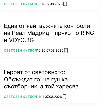
ПОВЕЧЕ ОТ
СВЕТОВЕН ФУТБОЛ
18:17 07.08.2026
add favorites
Една от най-важните контроли
на Реал Мадрид - пряко по RING
и VOYO.BG
ПОВЕЧЕ ОТ
СВЕТОВЕН ФУТБОЛ
16:26 07.08.2026
add favorites
Героят от световното:
Обсъждат го, че гушка
съотборник, а той харесва
бившата на колега
ПОВЕЧЕ ОТ
СВЕТОВЕН ФУТБОЛ
11:11 07.08.2026
add favorites