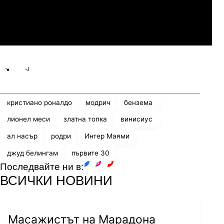
Мджельби
Линкълн Ред Импс
Share
save
кристиано роналдо
модрич
бензема
лионел меси
златна топка
винисиус
ал насър
родри
Интер Маями
джуд белингам
първите 30
Последвайте ни в:
facebook
instagram
youtube
ВСИЧКИ НОВИНИ
Масажистът на Марадона