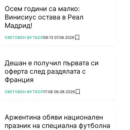
Осем години са малко:
Винисиус остава в Реал
Мадрид!
ПОВЕЧЕ ОТ
СВЕТОВЕН ФУТБОЛ
09:13 07.08.2026
add favorites
Дешан е получил първата си
оферта след раздялата с
Франция
ПОВЕЧЕ ОТ
СВЕТОВЕН ФУТБОЛ
17:08 06.08.2026
add favorites
Аржентина обяви национален
празник на специална футболна