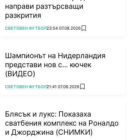
направи разтърсващи
разкрития
ПОВЕЧЕ ОТ
СВЕТОВЕН ФУТБОЛ
23:54 07.08.2026
add favorites
Шампионът на Нидерландия
представи нов с... кючек
(ВИДЕО)
ПОВЕЧЕ ОТ
СВЕТОВЕН ФУТБОЛ
21:41 07.08.2026
add favorites
Блясък и лукс: Показаха
сватбения комплекс на Роналдо
и Джорджина (СНИМКИ)