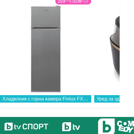
259
99
€
/
508
5
лв.
Хладилник с горна камера Finlux FXRA 28350 IXE , 243 l, E , Инокс , Статична...