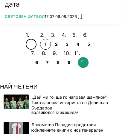
дата
ПОВЕЧЕ ОТ
СВЕТОВЕН ФУТБОЛ
17:07 06.08.2026
add favorites
1
2
3
4
5
6
7
8
9
НАЙ-ЧЕТЕНИ
„Дай ми го, ще го направя шампион“:
Така започва историята на Денислав
Бърдаров
ПОВЕЧЕ ОТ
ВОЛЕЙБОЛ
09:12 08.08.2026
Локомотив Пловдив представи
юбилейните екипи с нов генерален