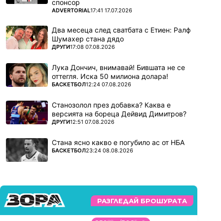
спонсор
ПОВЕЧЕ ОТ
ADVERTORIAL
17:41 17.07.2026
Два месеца след сватбата с Етиен: Ралф
Шумахер стана дядо
ПОВЕЧЕ ОТ
ДРУГИ
17:08 07.08.2026
Лука Дончич, внимавай! Бившата не се
оттегля. Иска 50 милиона долара!
ПОВЕЧЕ ОТ
БАСКЕТБОЛ
12:24 07.08.2026
Станозолол през добавка? Каква е
версията на бореца Дейвид Димитров?
ПОВЕЧЕ ОТ
ДРУГИ
12:51 07.08.2026
Стана ясно какво е погубило ас от НБА
ПОВЕЧЕ ОТ
БАСКЕТБОЛ
23:24 08.08.2026
РАЗГЛЕДАЙ БРОШУРАТА