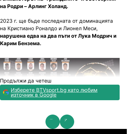
на Родри – Арлинг Холанд.
2023 г. ще бъде последната от доминацията
на Кристиано Роналдо и Лионел Меси,
нарушена едва на два пъти от Лука Модрич и
Карим Бензема.
Продължи да четеш
Изберете BTVsport.bg като любим
източник в Google
мпионска лига: 2nd Qualifying Round
Ша
07.2026
19:00
04.