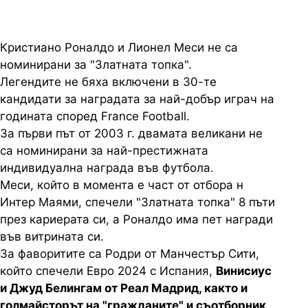
Кристиано Роналдо и Лионел Меси не са
номинирани за "Златната топка".
Легендите не бяха включени в 30-те
кандидати за наградата за най-добър играч на
годината според France Football.
За първи път от 2003 г. двамата великани не
са номинирани за най-престижната
индивидуална награда във футбола.
Меси, който в момента е част от отбора н
Интер Маями, спечели "Златната топка" 8 пъти
през кариерата си, а Роналдо има пет награди
във витрината си.
За фаворитите са Родри от Манчестър Сити,
който спечели Евро 2024 с Испания,
Винисиус
и Джуд Белингам от Реал Мадрид, както и
голмайсторът на "гражданите" и съотборник