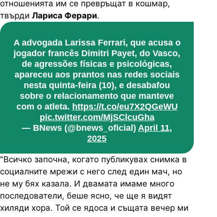
отношенията им се превръщат в кошмар,
твърди
Лариса Ферари
.
A advogada Larissa Ferrari, que acusa o
jogador francês Dimitri Payet, do Vasco,
de agressões físicas e psicológicas,
apareceu aos prantos nas redes sociais
nesta quinta-feira (10), e desabafou
sobre o relacionamento que manteve
com o atleta.
https://t.co/eu7X2QGeWU
pic.twitter.com/MjSClcuGha
— BNews (@bnews_oficial)
April 11,
2025
"Всичко започна, когато публикувах снимка в
социалните мрежи с него след един мач, но
не му бях казала. И двамата имаме много
последователи, беше ясно, че ще я видят
хиляди хора. Той се ядоса и същата вечер ми