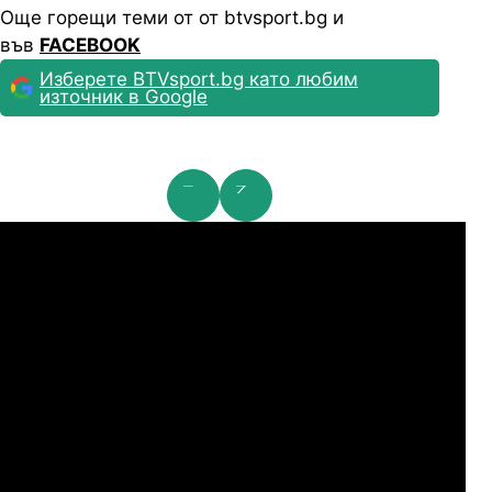
Още горещи теми от от btvsport.bg и
във
FACEBOOK
Изберете BTVsport.bg като любим
източник в Google
мпионска лига: 2nd Qualifying Round
Ша
07.2026
19:00
04.
Арарат-Армениа
Шамрок Роувърс
07.2026
19:00
04.
Сабах Баку