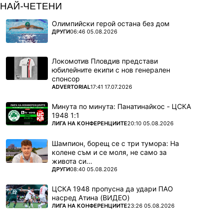
НАЙ-ЧЕТЕНИ
Олимпийски герой остана без дом
ПОВЕЧЕ ОТ
ДРУГИ
06:46 05.08.2026
Локомотив Пловдив представи
юбилейните екипи с нов генерален
спонсор
ПОВЕЧЕ ОТ
ADVERTORIAL
17:41 17.07.2026
Минута по минута: Панатинайкос - ЦСКА
1948 1:1
ПОВЕЧЕ ОТ
ЛИГА НА КОНФЕРЕНЦИИТЕ
20:10 05.08.2026
Шампион, борещ се с три тумора: На
колене съм и се моля, не само за
живота си...
ПОВЕЧЕ ОТ
ДРУГИ
08:40 05.08.2026
ЦСКА 1948 пропусна да удари ПАО
насред Атина (ВИДЕО)
ПОВЕЧЕ ОТ
ЛИГА НА КОНФЕРЕНЦИИТЕ
23:26 05.08.2026