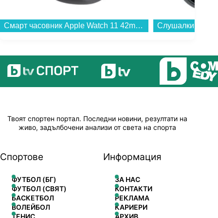
Смарт часовник Apple Watch 11 42mm Jet Black/Black Band S/M meqt4 , 1.80 , 64 , Apple S10 SiP 64-bit Dual Core...
Твоят спортен портал. Последни новини, резултати на
живо, задълбочени анализи от света на спорта
Спортове
Информация
ФУТБОЛ (БГ)
ЗА НАС
ФУТБОЛ (СВЯТ)
КОНТАКТИ
БАСКЕТБОЛ
РЕКЛАМА
ВОЛЕЙБОЛ
КАРИЕРИ
ТЕНИС
АРХИВ