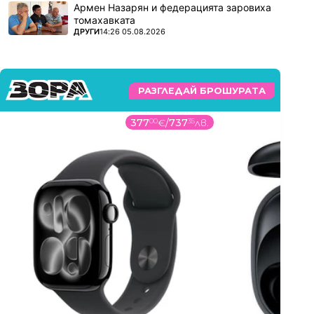
Армен Назарян и федерацията заровиха
томахавката
ПОВЕЧЕ ОТ
ДРУГИ
14:26 05.08.2026
РАЗГЛЕДАЙ БРОШУРАТА
377
00
€
/
737
35
лв.