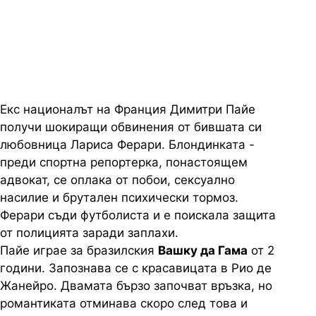
тоалетната“, казвал Димитри
Пайе според любовница
Екс националът на Франция Димитри Пайе
получи шокиращи обвинения от бившата си
любовница Лариса Ферари. Блондинката -
преди спортна репортерка, понастоящем
адвокат, се оплака от побои, сексуално
насилие и брутален психически тормоз.
Ферари съди футболиста и е поискала защита
от полицията заради заплахи.
Пайе играе за бразилския
Вашку да Гама
от 2
години. Запознава се с красавицата в Рио де
Жанейро. Двамата бързо започват връзка, но
романтиката отминава скоро след това и