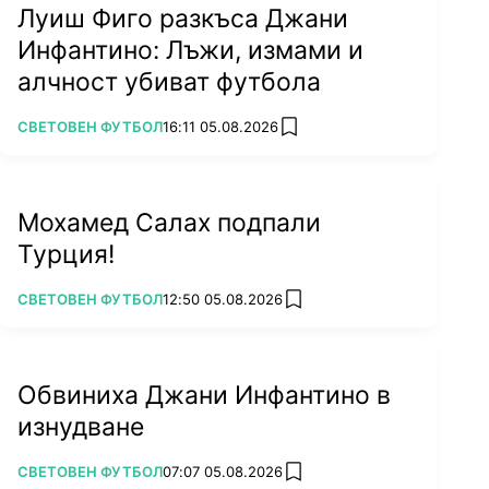
Луиш Фиго разкъса Джани
Инфантино: Лъжи, измами и
алчност убиват футбола
ПОВЕЧЕ ОТ
СВЕТОВЕН ФУТБОЛ
16:11 05.08.2026
add favorites
Мохамед Салах подпали
Турция!
ПОВЕЧЕ ОТ
СВЕТОВЕН ФУТБОЛ
12:50 05.08.2026
add favorites
Обвиниха Джани Инфантино в
изнудване
ПОВЕЧЕ ОТ
СВЕТОВЕН ФУТБОЛ
07:07 05.08.2026
add favorites