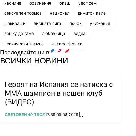
насилие
обвинения
бивш
уест хем
сексуален тормоз
национал
димитри пайе
шокиращи
висшата лига
побои
унижения
вашку да гама
любовница
видеа
психически тормоз
лариса ферари
Последвайте ни в:
facebook
instagram
youtube
ВСИЧКИ НОВИНИ
Героят на Испания се натиска с
ММА шампион в нощен клуб
(ВИДЕО)
ПОВЕЧЕ ОТ
СВЕТОВЕН ФУТБОЛ
17:36 05.08.2026
add favorites