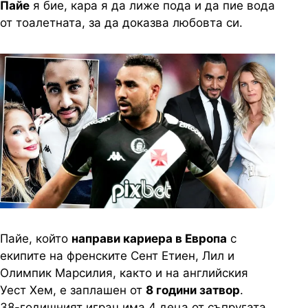
Пайе
я бие, кара я да лиже пода и да пие вода
от тоалетната, за да доказва любовта си.
Пайе, който
направи кариера в Европа
с
екипите на френските Сент Етиен, Лил и
Олимпик Марсилия, както и на английския
Уест Хем, е заплашен от
8 години затвор
.
38-годишният играч има 4 деца от съпругата