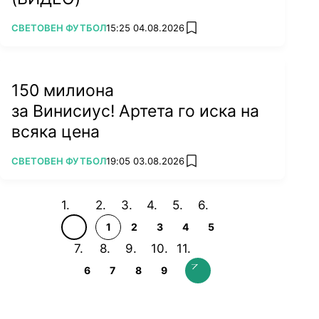
ПОВЕЧЕ ОТ
СВЕТОВЕН ФУТБОЛ
15:25 04.08.2026
add favorites
150 милиона
за Винисиус! Артета го иска на
всяка цена
ПОВЕЧЕ ОТ
СВЕТОВЕН ФУТБОЛ
19:05 03.08.2026
add favorites
1
2
3
4
5
6
7
8
9