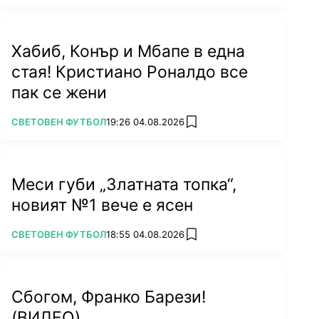
Хабиб, Конър и Мбапе в една
стая! Кристиано Роналдо все
пак се жени
ПОВЕЧЕ ОТ
СВЕТОВЕН ФУТБОЛ
19:26 04.08.2026
add favorites
Меси губи „Златната топка“,
новият №1 вече е ясен
ПОВЕЧЕ ОТ
СВЕТОВЕН ФУТБОЛ
18:55 04.08.2026
add favorites
Сбогом, Франко Барези!
(ВИДЕО)