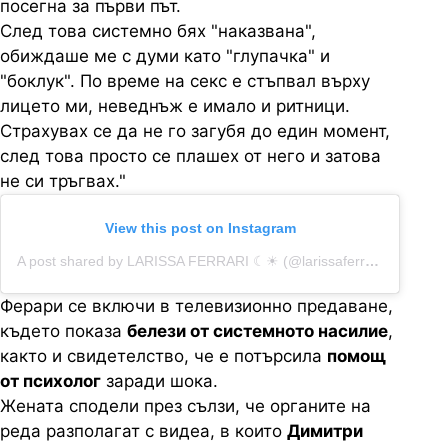
посегна за първи път.
След това системно бях "наказвана",
обиждаше ме с думи като "глупачка" и
"боклук". По време на секс е стъпвал върху
лицето ми, неведнъж е имало и ритници.
Страхувах се да не го загубя до един момент,
след това просто се плашех от него и затова
не си тръгвах."
View this post on Instagram
A post shared by LARISSA FERRARI ☾☀︎ (@larissaferrarif)
Ферари се включи в телевизионно предаване,
където показа
белези от системното насилие
,
както и свидетелство, че е потърсила
помощ
от психолог
заради шока.
Жената сподели през сълзи, че органите на
реда разполагат с видеа, в които
Димитри