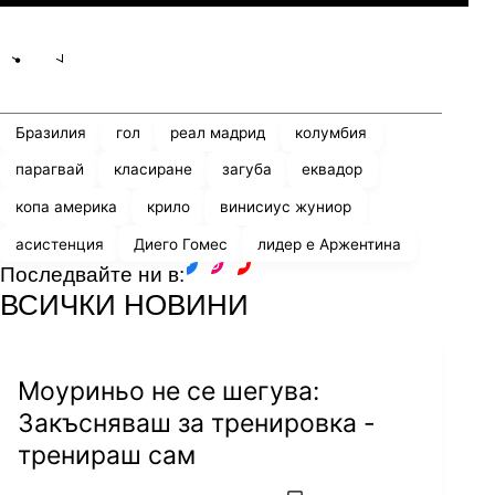
Share
save
Бразилия
гол
реал мадрид
колумбия
парагвай
класиране
загуба
еквадор
копа америка
крило
винисиус жуниор
асистенция
Диего Гомес
лидер е Аржентина
Последвайте ни в:
facebook
instagram
youtube
ВСИЧКИ НОВИНИ
Моуриньо не се шегува:
Закъсняваш за тренировка -
тренираш сам