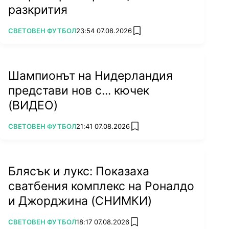
разкрития
ПОВЕЧЕ ОТ
СВЕТОВЕН ФУТБОЛ
23:54 07.08.2026
add favorites
Шампионът на Нидерландия
представи нов с... кючек
(ВИДЕО)
ПОВЕЧЕ ОТ
СВЕТОВЕН ФУТБОЛ
21:41 07.08.2026
add favorites
Блясък и лукс: Показаха
сватбения комплекс на Роналдо
и Джорджина (СНИМКИ)
ПОВЕЧЕ ОТ
СВЕТОВЕН ФУТБОЛ
18:17 07.08.2026
add favorites