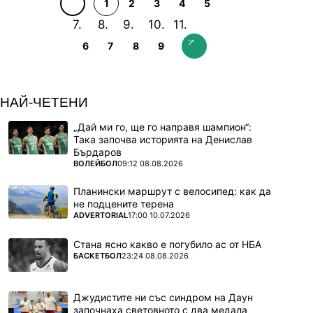
1
2
3
4
5
6
7
8
9
НАЙ-ЧЕТЕНИ
„Дай ми го, ще го направя шампион“:
Така започва историята на Денислав
Бърдаров
ПОВЕЧЕ ОТ
ВОЛЕЙБОЛ
09:12 08.08.2026
Планински маршрут с велосипед: как да
не подцените терена
ПОВЕЧЕ ОТ
ADVERTORIAL
17:00 10.07.2026
Стана ясно какво е погубило ас от НБА
ПОВЕЧЕ ОТ
БАСКЕТБОЛ
23:24 08.08.2026
Джудистите ни със синдром на Даун
започнаха световното с два медала