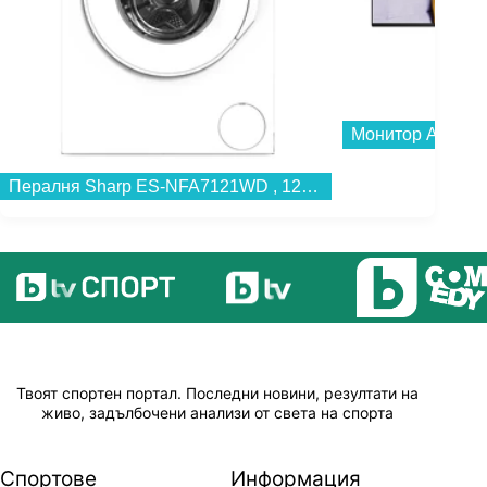
Монитор AOC 27B
Пералня Sharp ES-NFA7121WD , 1200 об./мин., 7.00 kg, D , Бял...
Твоят спортен портал. Последни новини, резултати на
живо, задълбочени анализи от света на спорта
Спортове
Информация