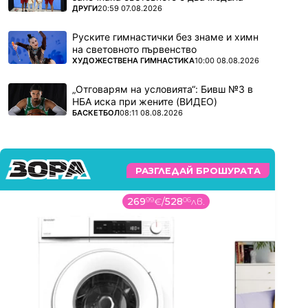
ПОВЕЧЕ ОТ
ДРУГИ
20:59 07.08.2026
Руските гимнастички без знаме и химн
на световното първенство
ПОВЕЧЕ ОТ
ХУДОЖЕСТВЕНА ГИМНАСТИКА
10:00 08.08.2026
„Отговарям на условията“: Бивш №3 в
НБА иска при жените (ВИДЕО)
ПОВЕЧЕ ОТ
БАСКЕТБОЛ
08:11 08.08.2026
РАЗГЛЕДАЙ БРОШУРАТА
269
99
€
/
528
06
лв.