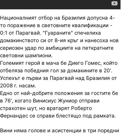
Националният отбор на Бразилия допусна 4-
то поражение в световните квалификации -
0:1 от Парагвай. "Гуараните" спечелиха
домакинството си от 8-ия кръг и нанесоха нов
сериозен удар по амбициите на петкратните
световни шампиони.
Големият герой в мача бе Диего Гомес, който
отбеляза победния гол за домакините в 20'.
Успехът е първи за Парагвай над Бразилия от
2008 г. насам.
Едно от най-добрите положения за гостите бе
в 76', когато Винисиус Жуниор отправи
страхотен шут, но вратарят Роберто
Фернандес се справи блестящо под рамката.
Вини няма голове и асистенции в три поредни