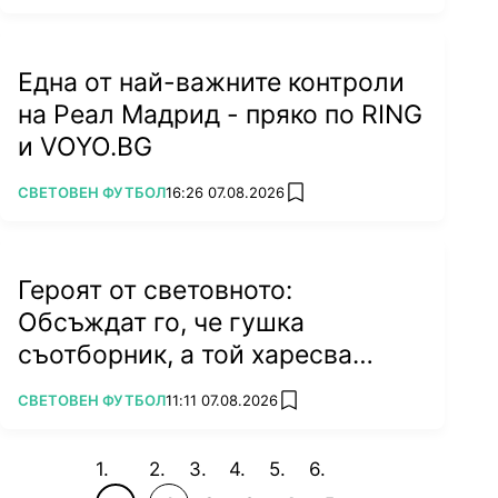
Една от най-важните контроли
на Реал Мадрид - пряко по RING
и VOYO.BG
ПОВЕЧЕ ОТ
СВЕТОВЕН ФУТБОЛ
16:26 07.08.2026
add favorites
Героят от световното:
Обсъждат го, че гушка
съотборник, а той харесва
бившата на колега
ПОВЕЧЕ ОТ
СВЕТОВЕН ФУТБОЛ
11:11 07.08.2026
add favorites