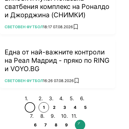
сватбения комплекс на Роналдо
и Джорджина (СНИМКИ)
ПОВЕЧЕ ОТ
СВЕТОВЕН ФУТБОЛ
18:17 07.08.2026
add favorites
Една от най-важните контроли
на Реал Мадрид - пряко по RING
и VOYO.BG
ПОВЕЧЕ ОТ
СВЕТОВЕН ФУТБОЛ
16:26 07.08.2026
add favorites
1
2
3
4
5
6
7
8
9