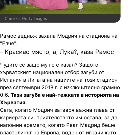
Снимка: Getty Images
Рамос веднъж захапа Модрич на стадиона на
"Елче".
– Красиво място, а, Лука?, каза Рамос
Чудите се защо му го е казал? Защото
хърватският национален отбор загуби от
Испания в Лигата на нациите на този стадион
през септември 2018 г. с изключително срамно
0:6.
Тази загуба е най-тежката в историята на
Хърватия.
Сега, когато Модрич затваря важна глава от
кариерата си, приятелството им остава, за да
напомни времето, когато Реал Мадрид беше
властелинът на Европа, воден от играчи като