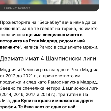
Снимка: Reuters
Прожекторите на "Бернабеу" вече няма да се
включват, за да те гледат на терена, но името
ти завинаги
ще има специално място в
историята на Реал Мадрид, редом с най-
великите
", написа Рамос в социалните мрежи.
Двамата имат 4 Шампионски лиги
Модрич и Рамос играха заедно в Реал Мадрид
от 2012 до 2021 г., а приятелството им
продължи и след като Рамос напусна Мадрид.
Заедно те спечелиха четири Шампионски лиги
(2014, 2016, 2017 и 2018 г.), три титли в Ла
Лига,
две Купи на краля и множество други
трофеи. Те бяха част от едно от най-