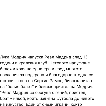
вече няма да светят за теб, но
името ти завинаги ще има
специално място в историята,
редом с най-великите
Лука Модрич напуска Реал Мадрид след 13
години в кралския клуб. Неговото напускане
бележи края на една ера и сред многото
послания за подкрепа и благодарност едно се
открои - това на Серхио Рамос, бивш капитан
на "белия балет" и близък приятел на Модрич.
"Реал Мадрид се сбогува с гений, приятел,
брат - някой, който издигна футбола до нивото
на изкуство. Един от онези играчи, които