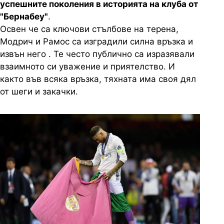
успешните поколения в историята на клуба от
"Бернабеу"
.
Освен че са ключови стълбове на терена,
Модрич и Рамос са изградили силна връзка и
извън него . Те често публично са изразявали
взаимното си уважение и приятелство. И
както във всяка връзка, тяхната има своя дял
от шеги и закачки.