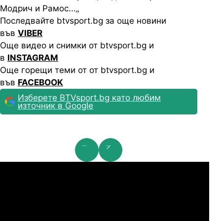
Модрич и Рамос...„
Последвайте btvsport.bg за още новини
във
VIBER
Още видео и снимки от btvsport.bg и
в
INSTAGRAM
Още горещи теми от от btvsport.bg и
във
FACEBOOK
Изберете BTVsport.bg като любим
източник в Google
мпионска лига: 2nd Qualifying Round
Ша
07.2026
19:00
04.
Арарат-Армениа
Шамрок Роувърс