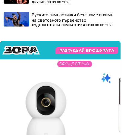
ПОВЕЧЕ ОТ
ДРУГИ
13:10 09.08.2026
Руските гимнастички без знаме и химн
на световното първенство
ПОВЕЧЕ ОТ
ХУДОЖЕСТВЕНА ГИМНАСТИКА
10:00 08.08.2026
РАЗГЛЕДАЙ БРОШУРАТА
54
99
€
/
107
56
лв.