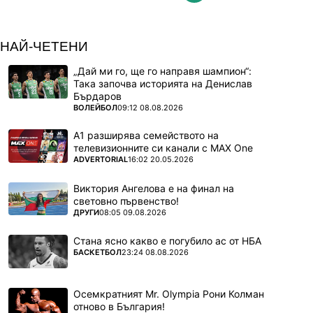
НАЙ-ЧЕТЕНИ
„Дай ми го, ще го направя шампион“:
Така започва историята на Денислав
Бърдаров
ПОВЕЧЕ ОТ
ВОЛЕЙБОЛ
09:12 08.08.2026
А1 разширява семейството на
телевизионните си канали с MAX One
ПОВЕЧЕ ОТ
ADVERTORIAL
16:02 20.05.2026
Виктория Ангелова е на финал на
световно първенство!
ПОВЕЧЕ ОТ
ДРУГИ
08:05 09.08.2026
Стана ясно какво е погубило ас от НБА
ПОВЕЧЕ ОТ
БАСКЕТБОЛ
23:24 08.08.2026
Осемкратният Mr. Olympia Рони Колман
отново в България!