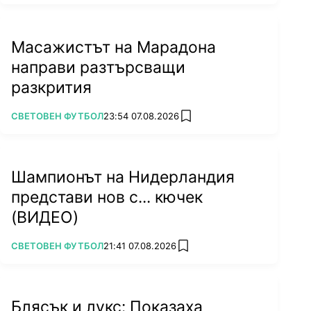
Масажистът на Марадона
направи разтърсващи
разкрития
ПОВЕЧЕ ОТ
СВЕТОВЕН ФУТБОЛ
23:54 07.08.2026
add favorites
Шампионът на Нидерландия
представи нов с... кючек
(ВИДЕО)
ПОВЕЧЕ ОТ
СВЕТОВЕН ФУТБОЛ
21:41 07.08.2026
add favorites
Блясък и лукс: Показаха