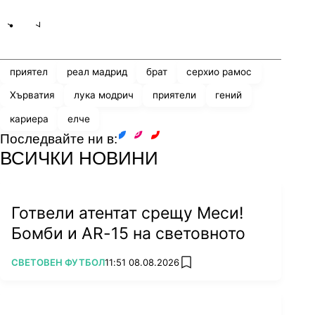
Share
save
приятел
реал мадрид
брат
серхио рамос
Хърватия
лука модрич
приятели
гений
кариера
елче
Последвайте ни в:
facebook
instagram
youtube
ВСИЧКИ НОВИНИ
Готвели атентат срещу Меси!
Бомби и AR-15 на световното
ПОВЕЧЕ ОТ
СВЕТОВЕН ФУТБОЛ
11:51 08.08.2026
add favorites