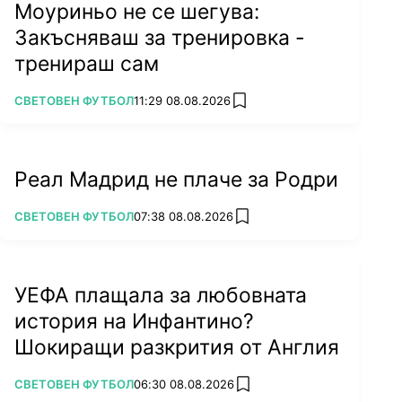
Моуриньо не се шегува:
Закъсняваш за тренировка -
тренираш сам
ПОВЕЧЕ ОТ
СВЕТОВЕН ФУТБОЛ
11:29 08.08.2026
add favorites
Реал Мадрид не плаче за Родри
ПОВЕЧЕ ОТ
СВЕТОВЕН ФУТБОЛ
07:38 08.08.2026
add favorites
УЕФА плащала за любовната
история на Инфантино?
Шокиращи разкрития от Англия
ПОВЕЧЕ ОТ
СВЕТОВЕН ФУТБОЛ
06:30 08.08.2026
add favorites