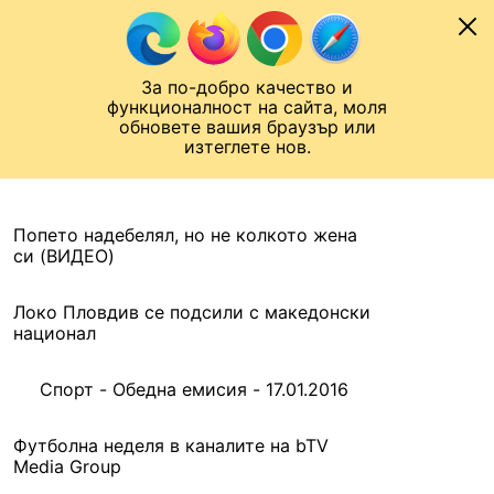
Към съдържанието
МОБИЛ
За по-добро качество и
Шампионска лига
Лига Европа
Лига на Конференциите
функционалност на сайта, моля
ЧАЛО
АРХИВ
обновете вашия браузър или
изтеглете нов.
АРХИВ. 2016, 17 ЯНУАРИ
Назад
Попето надебелял, но не колкото жена
си (ВИДЕО)
Локо Пловдив се подсили с македонски
национал
Спорт - Обедна емисия - 17.01.2016
Футболна неделя в каналите на bTV
Media Group