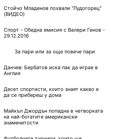
Стойчо Младенов похвали "Лудогорец"
(ВИДЕО)
Спорт - Обедна емисия с Валери Генов -
29.12.2016
За пари или за още повече пари
Данчев: Бербатов иска пак да играе в
Англия
Десет спортисти, които знаят какво е
да се прибереш у дома
Майкъл Джордън попадна в четворката
на най-богатите американски
знаменитости
Футболните турнири, които ще