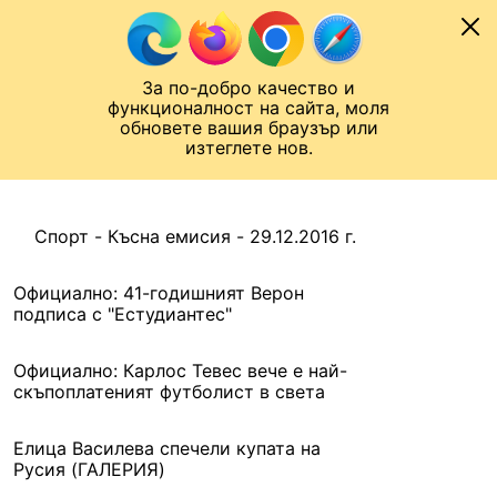
Към съдържанието
МОБИЛ
За по-добро качество и
Шампионска лига
Лига Европа
Лига на Конференциите
функционалност на сайта, моля
ЧАЛО
АРХИВ
обновете вашия браузър или
изтеглете нов.
АРХИВ. 2016, 29 ДЕКЕМВРИ
Назад
Спорт - Късна емисия - 29.12.2016 г.
Официално: 41-годишният Верон
подписа с "Естудиантес"
Официално: Карлос Тевес вече е най-
скъпоплатеният футболист в света
Елица Василева спечели купата на
Русия (ГАЛЕРИЯ)