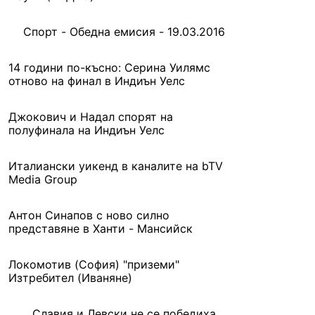
Спорт - Обедна емисия - 19.03.2016
14 години по-късно: Серина Уилямс
отново на финал в Индиън Уелс
Джокович и Надал спорят на
полуфинала на Индиън Уелс
Италиански уикенд в каналите на bTV
Media Group
Антон Синапов с ново силно
представяне в Ханти - Мансийск
Локомотив (София) "приземи"
Изтребител (Иваняне)
Славия и Левски не се победиха