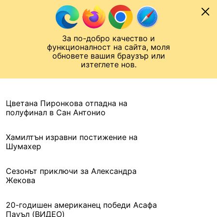
Към съдържанието
МОБИЛ
За по-добро качество и
Шампионска лига
Лига Европа
Лига на Конференциите
функционалност на сайта, моля
ЧАЛО
АРХИВ
обновете вашия браузър или
изтеглете нов.
АРХИВ. 2016, 19 МАРТ
Назад
Цветана Пиронкова отпадна на
полуфинал в Сан Антонио
Хамилтън изравни постижение на
Шумахер
Сезонът приключи за Александра
Жекова
20-годишен американец победи Асафа
Пауъл (ВИДЕО)