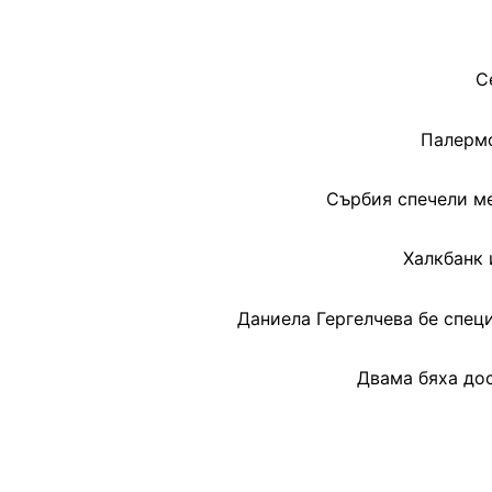
С
Палермо
Сърбия спечели ме
Халкбанк 
Даниела Гергелчева бе спец
Двама бяха дос