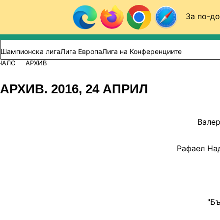
Към съдържанието
За по-до
Търси в сайта
ВИДЕО
ФУТБОЛ (БГ)
Шампионска лига
Лига Европа
Лига на Конференциите
ЧАЛО
АРХИВ
АРХИВ. 2016, 24 АПРИЛ
Валер
Рафаел Над
"Бъ