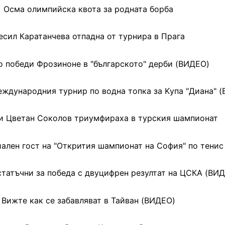
Осма олимпийска квота за родната борба
есил Каратанчева отпадна от турнира в Прага
 победи Фрозиноне в "българското" дерби (ВИДЕО)
ждународния турнир по водна топка за Kупа "Диана" 
и Цветан Соколов триумфираха в турския шампионат
иален гост на "Открития шампионат на София" по тенис
татъчни за победа с двуцифрен резултат на ЦСКА (ВИ
Вижте как се забавляват в Тайван (ВИДЕО)