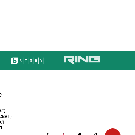
е
БГ)
СВЯТ)
ОЛ
Л