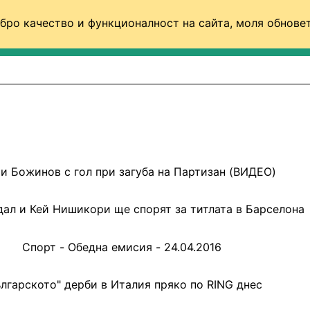
бро качество и функционалност на сайта, моля обновет
ФУТБОЛ (СВЯТ)
БАСКЕТБОЛ
ВОЛЕЙБОЛ
и Божинов с гол при загуба на Партизан (ВИДЕО)
ал и Кей Нишикори ще спорят за титлата в Барселона
Спорт - Обедна емисия - 24.04.2016
лгарското" дерби в Италия пряко по RING днес