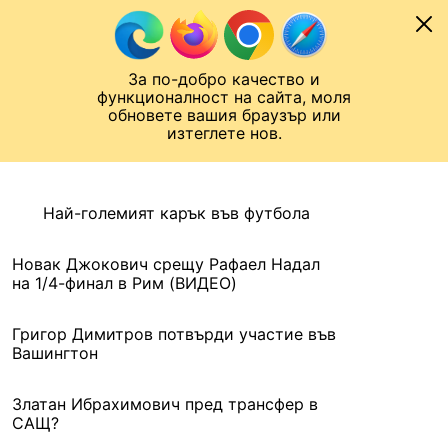
Към съдържанието
МОБИЛ
За по-добро качество и
Шампионска лига
Лига Европа
Лига на Конференциите
функционалност на сайта, моля
ЧАЛО
АРХИВ
обновете вашия браузър или
изтеглете нов.
АРХИВ. 2016, 13 МАЙ
Назад
Най-големият карък във футбола
Новак Джокович срещу Рафаел Надал
на 1/4-финал в Рим (ВИДЕО)
Григор Димитров потвърди участие във
Вашингтон
Златан Ибрахимович пред трансфер в
САЩ?