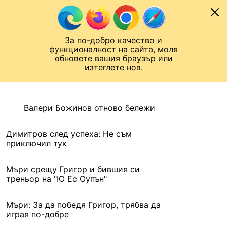
Към съдържанието
МОБИЛ
За по-добро качество и
Шампионска лига
Лига Европа
Лига на Конференциите
функционалност на сайта, моля
ЧАЛО
АРХИВ
обновете вашия браузър или
изтеглете нов.
АРХИВ. 2016, 4 СЕПТЕМВРИ
Назад
Валери Божинов отново бележи
Димитров след успеха: Не съм
приключил тук
Мъри срещу Григор и бившия си
треньор на "Ю Ес Оупън"
Мъри: За да победя Григор, трябва да
играя по-добре