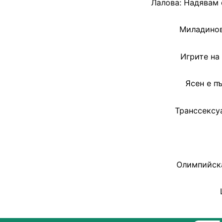
Лалова: Надявам 
Миладинов
Игрите на
Ясен е п
Транссексу
Олимпийска