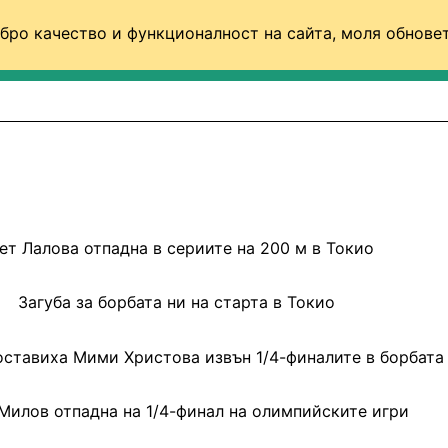
бро качество и функционалност на сайта, моля обновет
ФУТБОЛ (СВЯТ)
БАСКЕТБОЛ
ВОЛЕЙБОЛ
ет Лалова отпадна в сериите на 200 м в Токио
Загуба за борбата ни на старта в Токио
оставиха Мими Христова извън 1/4-финалите в борбата
Милов отпадна на 1/4-финал на олимпийските игри