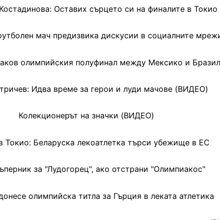
Костадинова: Оставих сърцето си на финалите в Токио
футболен мач предизвика дискусии в социалните мреж
баков олимпийския полуфинал между Мексико и Брази
тричев: Идва време за герои и луди мачове (ВИДЕО)
Колекционерът на значки (ВИДЕО)
в Токио: Беларуска лекоатлетка търси убежище в ЕС
ъперник за "Лудогорец", ако отстрани "Олимпиакос"
донесе олимпийска титла за Гърция в леката атлетика