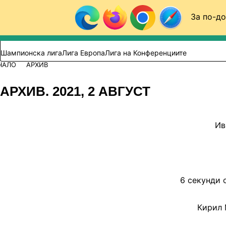
Към съдържанието
За по-до
Търси в сайта
ВИДЕО
ФУТБОЛ (БГ)
Шампионска лига
Лига Европа
Лига на Конференциите
ЧАЛО
АРХИВ
АРХИВ. 2021, 2 АВГУСТ
Ив
6 секунди 
Кирил 