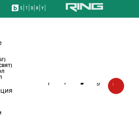
е
БГ)
СВЯТ)
ОЛ
Л
ция
И