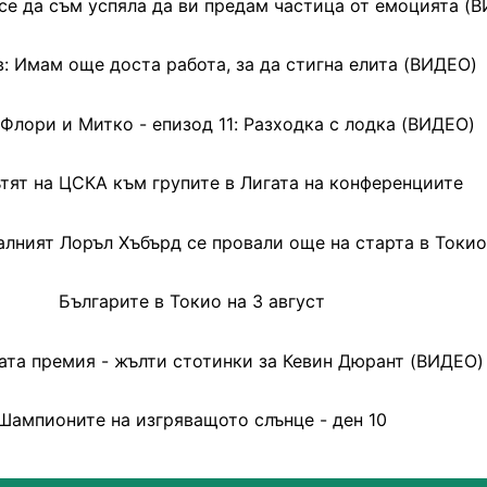
се да съм успяла да ви предам частица от емоцията (
: Имам още доста работа, за да стигна елита (ВИДЕО)
 Флори и Митко - епизод 11: Разходка с лодка (ВИДЕО)
ътят на ЦСКА към групите в Лигата на конференциите
алният Лоръл Хъбърд се провали още на старта в Токио
Българите в Токио на 3 август
та премия - жълти стотинки за Кевин Дюрант (ВИДЕО)
Шампионите на изгряващото слънце - ден 10