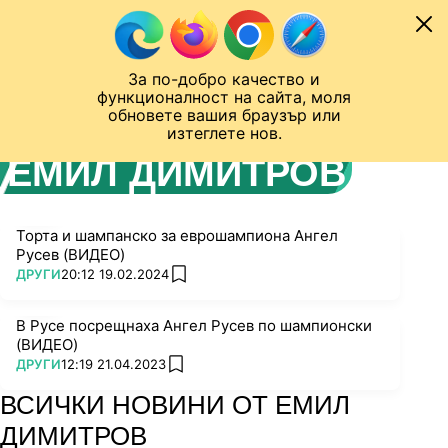
Към съдържанието
МОБИЛ
За по-добро качество и
Шампионска лига
Лига Европа
Лига на Конференциите
функционалност на сайта, моля
ЧАЛО
АВТОР
обновете вашия браузър или
изтеглете нов.
ЕМИЛ ДИМИТРОВ
Торта и шампанско за еврошампиона Ангел
Русев (ВИДЕО)
ПОВЕЧЕ ОТ
ДРУГИ
20:12 19.02.2024
add favorites
В Русе посрещнаха Ангел Русев по шампионски
(ВИДЕО)
ПОВЕЧЕ ОТ
ДРУГИ
12:19 21.04.2023
add favorites
ВСИЧКИ НОВИНИ ОТ ЕМИЛ
ДИМИТРОВ