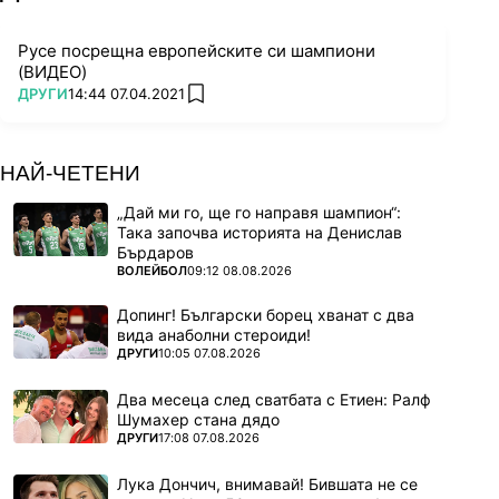
Русе посрещна европейските си шампиони
(ВИДЕО)
ПОВЕЧЕ ОТ
ДРУГИ
14:44 07.04.2021
add favorites
НАЙ-ЧЕТЕНИ
„Дай ми го, ще го направя шампион“:
Така започва историята на Денислав
Бърдаров
ПОВЕЧЕ ОТ
ВОЛЕЙБОЛ
09:12 08.08.2026
Допинг! Български борец хванат с два
вида анаболни стероиди!
ПОВЕЧЕ ОТ
ДРУГИ
10:05 07.08.2026
Два месеца след сватбата с Етиен: Ралф
Шумахер стана дядо
ПОВЕЧЕ ОТ
ДРУГИ
17:08 07.08.2026
Лука Дончич, внимавай! Бившата не се