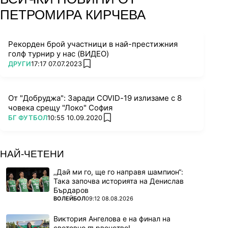
ПЕТРОМИРА КИРЧЕВА
Рекорден брой участници в най-престижния
голф турнир у нас (ВИДЕО)
ПОВЕЧЕ ОТ
ДРУГИ
17:17 07.07.2023
add favorites
От "Добруджа": Заради COVID-19 излизаме с 8
човека срещу "Локо" София
ПОВЕЧЕ ОТ
БГ ФУТБОЛ
10:55 10.09.2020
add favorites
НАЙ-ЧЕТЕНИ
„Дай ми го, ще го направя шампион“:
Така започва историята на Денислав
Бърдаров
ПОВЕЧЕ ОТ
ВОЛЕЙБОЛ
09:12 08.08.2026
Виктория Ангелова е на финал на
световно първенство!