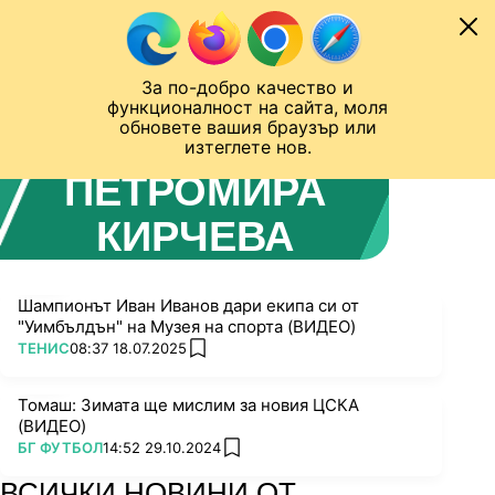
Към съдържанието
МОБИЛ
За по-добро качество и
Шампионска лига
Лига Европа
Лига на Конференциите
функционалност на сайта, моля
ЧАЛО
АВТОР
обновете вашия браузър или
изтеглете нов.
ПЕТРОМИРА
КИРЧЕВА
Шампионът Иван Иванов дари екипа си от
"Уимбълдън" на Музея на спорта (ВИДЕО)
ПОВЕЧЕ ОТ
ТЕНИС
08:37 18.07.2025
add favorites
Томаш: Зимата ще мислим за новия ЦСКА
(ВИДЕО)
ПОВЕЧЕ ОТ
БГ ФУТБОЛ
14:52 29.10.2024
add favorites
ВСИЧКИ НОВИНИ ОТ