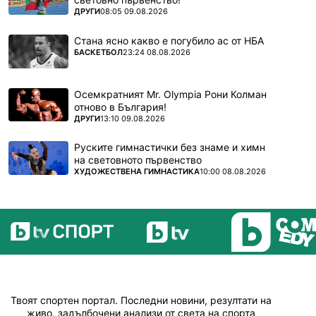
ПОВЕЧЕ ОТ
ДРУГИ
08:05 09.08.2026
Стана ясно какво е погубило ас от НБА
ПОВЕЧЕ ОТ
БАСКЕТБОЛ
23:24 08.08.2026
Осемкратният Mr. Olympia Рони Колман
отново в България!
ПОВЕЧЕ ОТ
ДРУГИ
13:10 09.08.2026
Руските гимнастички без знаме и химн
на световното първенство
ПОВЕЧЕ ОТ
ХУДОЖЕСТВЕНА ГИМНАСТИКА
10:00 08.08.2026
Твоят спортен портал. Последни новини, резултати на
живо, задълбочени анализи от света на спорта