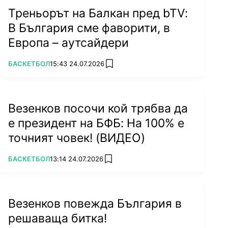
Треньорът на Балкан пред bTV:
В България сме фаворити, в
Европа – аутсайдери
ПОВЕЧЕ ОТ
БАСКЕТБОЛ
15:43 24.07.2026
add favorites
Везенков посочи кой трябва да
е президент на БФБ: На 100% е
точният човек! (ВИДЕО)
ПОВЕЧЕ ОТ
БАСКЕТБОЛ
13:14 24.07.2026
add favorites
Везенков повежда България в
решаваща битка!