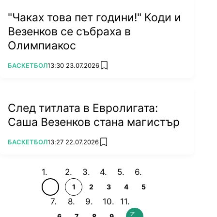
"Чаках това пет години!" Коди и
Везенков се събраха в
Олимпиакос
ПОВЕЧЕ ОТ
БАСКЕТБОЛ
13:30 23.07.2026
add favorites
След титлата в Евролигата:
Саша Везенков стана магистър
ПОВЕЧЕ ОТ
БАСКЕТБОЛ
13:27 22.07.2026
add favorites
1
2
3
4
5
6
7
8
9