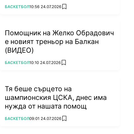
ПОВЕЧЕ ОТ
БАСКЕТБОЛ
10:56 24.07.2026
add favorites
Помощник на Желко Обрадович
е новият треньор на Балкан
(ВИДЕО)
ПОВЕЧЕ ОТ
БАСКЕТБОЛ
10:10 24.07.2026
add favorites
Тя беше сърцето на
шампионския ЦСКА, днес има
нужда от нашата помощ
ПОВЕЧЕ ОТ
БАСКЕТБОЛ
09:01 24.07.2026
add favorites