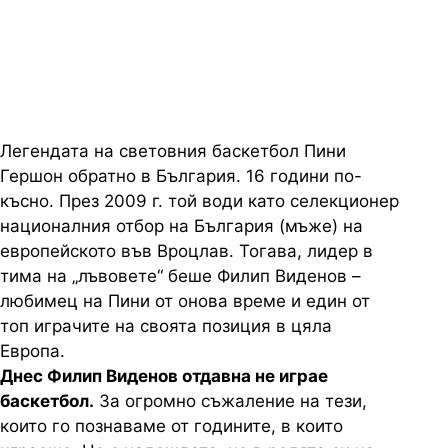
работим, за да подобрим имиджа
на българския баскетбол
Легендата на световния баскетбол Пини
Гершон обратно в България. 16 години по-
късно. През 2009 г. той води като селекционер
националния отбор на България (мъже) на
европейското във Вроцлав. Тогава, лидер в
тима на „лъвовете“ беше Филип Виденов –
любимец на Пини от онова време и един от
топ играчите на своята позиция в цяла
Европа.
Днес Филип Виденов отдавна не играе
баскетбол.
За огромно съжаление на тези,
които го познаваме от годините, в които