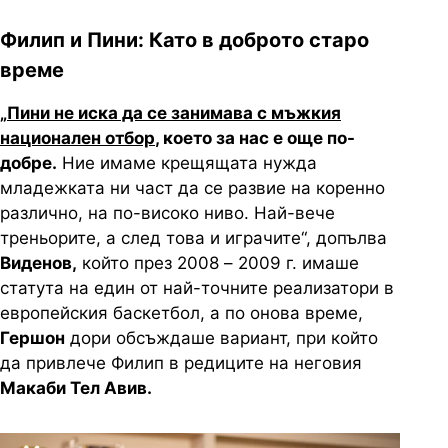
Филип и Пини: Като в доброто старо
време
„
Пини не иска да се занимава с мъжкия
национален отбор
, което за нас е още по-
добре.
Ние имаме крещящата нужда
младежката ни част да се развие на коренно
различно, на по-високо ниво. Най-вече
треньорите, а след това и играчите“, допълва
Виденов,
който през 2008 – 2009 г. имаше
статута на един от най-точните реализатори в
европейския баскетбол, а по онова време,
Гершон
дори обсъждаше вариант, при който
да привлече Филип в редиците на неговия
Макаби Тел Авив.