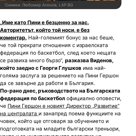
Снимка: Любомир Асенов, LAP.BG
„
Име като Пини е безценно за нас.
Авторитетът, който той носи, е без
коментар.
Най-големият бонус за нас беше,
че той прекрати отношения с израелската
федерация по баскетбол, след което нещата
се развиха много бързо“,
разказва Виденов,
който заедно с Георги Глушков
има най-
голяма заслуга за решението на Пини Гершон
да се завърне да работи в България.
По-рано днес, ръководството на Българската
федерация по баскетбол
официално оповести,
че
Пини Гершон е новият Директор „Развитие“
на централата
и занапред поема функциите на
човек, който ще отговаря за обучението и
подготовката на младите български треньори,