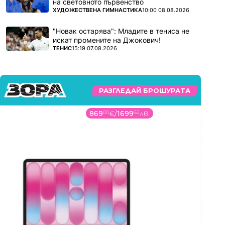
на световното първенство
ПОВЕЧЕ ОТ
ХУДОЖЕСТВЕНА ГИМНАСТИКА
10:00 08.08.2026
"Новак остарява": Младите в тениса не
искат промените на Джокович!
ПОВЕЧЕ ОТ
ТЕНИС
15:19 07.08.2026
РАЗГЛЕДАЙ БРОШУРАТА
869
00
€
/
1699
62
лв.