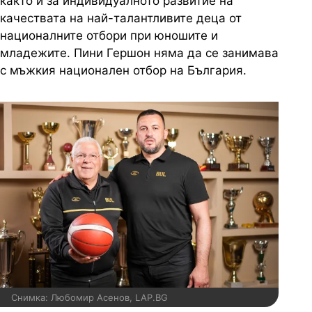
както и за индивидуалното развитие на
качествата на най-талантливите деца от
националните отбори при юношите и
младежите. Пини Гершон няма да се занимава
с мъжкия национален отбор на България.
Снимка: Любомир Асенов, LAP.BG