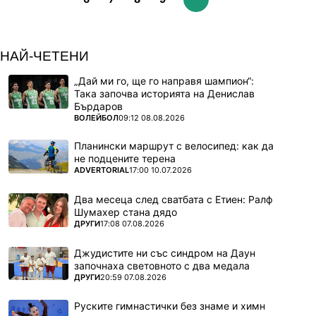
НАЙ-ЧЕТЕНИ
„Дай ми го, ще го направя шампион“:
Така започва историята на Денислав
Бърдаров
ПОВЕЧЕ ОТ
ВОЛЕЙБОЛ
09:12 08.08.2026
Планински маршрут с велосипед: как да
не подцените терена
ПОВЕЧЕ ОТ
ADVERTORIAL
17:00 10.07.2026
Два месеца след сватбата с Етиен: Ралф
Шумахер стана дядо
ПОВЕЧЕ ОТ
ДРУГИ
17:08 07.08.2026
Джудистите ни със синдром на Даун
започнаха световното с два медала
ПОВЕЧЕ ОТ
ДРУГИ
20:59 07.08.2026
Руските гимнастички без знаме и химн