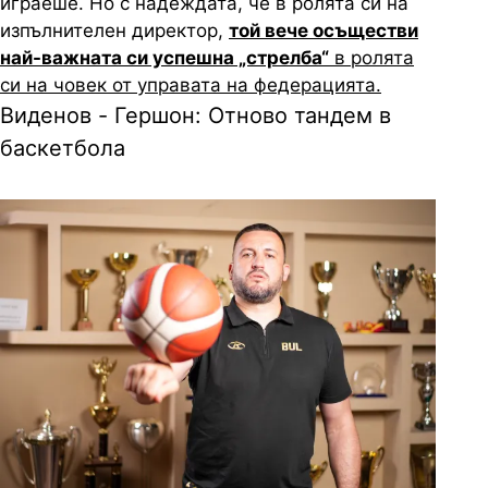
играеше. Но с надеждата, че в ролята си на
изпълнителен директор,
той вече осъществи
най-важната си успешна „стрелба“
в ролята
си на човек от управата на федерацията.
Виденов - Гершон: Отново тандем в
баскетбола