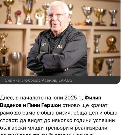
Снимка: Любомир Асенов, LAP.BG
Днес, в началото на юни 2025 г.,
Филип
Виденов и Пини Гершон
отново ще крачат
рамо до рамо с обща визия, обща цел и обща
страст: да видят до няколко години успешни
български млади треньори и реализирали