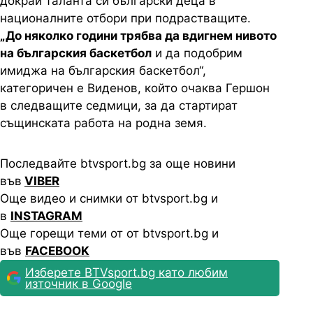
докрай таланта си български деца в
националните отбори при подрастващите.
„До няколко години трябва да вдигнем нивото
на българския баскетбол
и да подобрим
имиджа на българския баскетбол“,
категоричен е Виденов, който очаква Гершон
в следващите седмици, за да стартират
същинската работа на родна земя.
Последвайте btvsport.bg за още новини
във
VIBER
Още видео и снимки от btvsport.bg и
в
INSTAGRAM
Още горещи теми от от btvsport.bg и
във
FACEBOOK
Изберете BTVsport.bg като любим
източник в Google