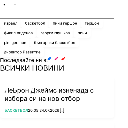
Share
save
израел
баскетбол
пини гершон
гершон
филип виденов
георги глушков
пини
pini gershon
български баскетбол
директор Развитие
Последвайте ни в:
facebook
instagram
youtube
ВСИЧКИ НОВИНИ
ЛеБрон Джеймс изненада с
избора си на нов отбор
ПОВЕЧЕ ОТ
БАСКЕТБОЛ
20:05 24.07.2026
add favorites