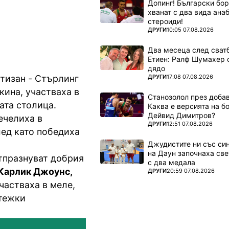
Допинг! Български бо
хванат с два вида ана
стероиди!
ПОВЕЧЕ ОТ
ДРУГИ
10:05 07.08.2026
Два месеца след сватб
Етиен: Ралф Шумахер 
дядо
ПОВЕЧЕ ОТ
ДРУГИ
17:08 07.08.2026
тизан - Стърлинг
кина, участваха в
Станозолол през доба
ата столица.
Каква е версията на б
Дейвид Димитров?
ечелиха в
ПОВЕЧЕ ОТ
ДРУГИ
12:51 07.08.2026
лед като победиха
Джудистите ни със си
на Даун започнаха све
тпразнуват добрия
с два медала
Карлик Джоунс,
ПОВЕЧЕ ОТ
ДРУГИ
20:59 07.08.2026
частваха в меле,
 тежки