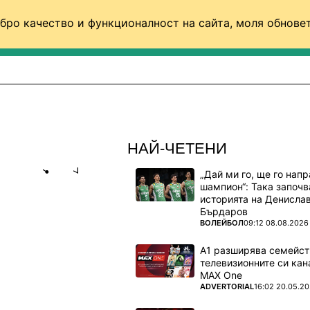
бро качество и функционалност на сайта, моля обновет
ФУТБОЛ (СВЯТ)
БАСКЕТБОЛ
ВОЛЕЙБОЛ
НАЙ-ЧЕТЕНИ
„Дай ми го, ще го нап
Share
save
шампион“: Така започв
историята на Денисла
Бърдаров
СТ РАЗБИ
ПОВЕЧЕ ОТ
ВОЛЕЙБОЛ
09:12 08.08.2026
ЛКА!
А1 разширява семейст
телевизионните си кан
MAX One
ПОВЕЧЕ ОТ
ADVERTORIAL
16:02 20.05.2
 в голям