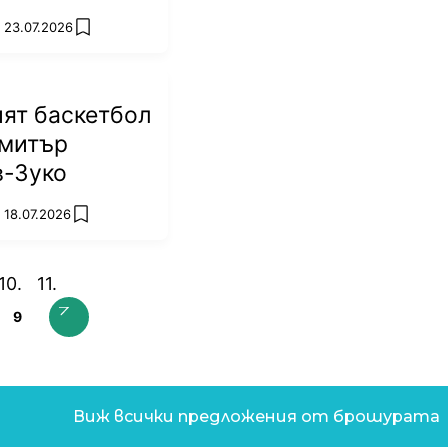
ос
 23.07.2026
add favorites
ят баскетбол
имитър
в-Зуко
 18.07.2026
add favorites
9
Виж всички предложения от брошурата