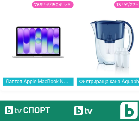
769
00
€
/
1504
04
лв.
13
99
€
/
27
37
Лаптоп Apple MacBook Neo 13" 256GB Silver mhfa4 , 13.00 , 256 , 8 , Apple A18 Pro 5 Core GPU , Apple A18 Pro 6 Core , Mac OS...