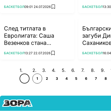
нашата помощ
Олимпиак
ПОВЕЧЕ ОТ
ПОВЕЧЕ ОТ
БАСКЕТБОЛ
09:01 24.07.2026
БАСКЕТБОЛ
13:30
add favorites
След титлата в
Български
Евролигата: Саша
загуби Д
Везенков стана
Саханико
магистър
ПОВЕЧЕ ОТ
ПОВЕЧЕ ОТ
БАСКЕТБОЛ
13:27 22.07.2026
БАСКЕТБОЛ
16:04
add favorites
1
2
3
4
5
6
7
8