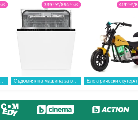
лв.
339
99
€
/
664
97
лв.
419
99
€
/
8
Филтрираща кана Aquaphor ИДЕАЛ СИНЯ + 3БР ФИЛТЪР В15 (172027) , 2.8 L...
Съдомиялна машина за вграждане Gorenje GV643D90 , 16 комплекта, 600 Ш, мм, D...