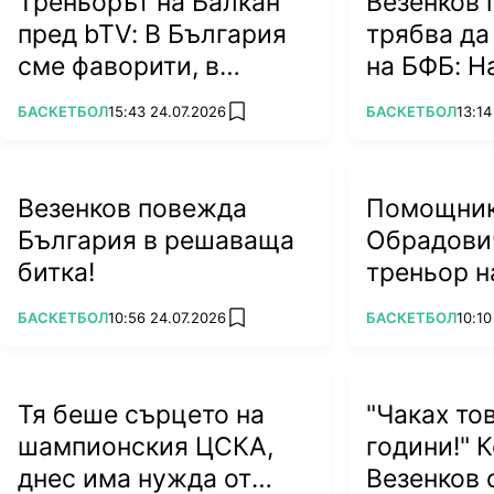
Треньорът на Балкан
Везенков 
пред bTV: В България
трябва да
сме фаворити, в
на БФБ: Н
Европа – аутсайдери
точният ч
ПОВЕЧЕ ОТ
ПОВЕЧЕ ОТ
БАСКЕТБОЛ
15:43 24.07.2026
БАСКЕТБОЛ
13:14
add favorites
(ВИДЕО)
Везенков повежда
Помощник
България в решаваща
Обрадович
битка!
треньор н
(ВИДЕО)
ПОВЕЧЕ ОТ
ПОВЕЧЕ ОТ
БАСКЕТБОЛ
10:56 24.07.2026
БАСКЕТБОЛ
10:10
add favorites
Тя беше сърцето на
"Чаках то
шампионския ЦСКА,
години!" 
днес има нужда от
Везенков 