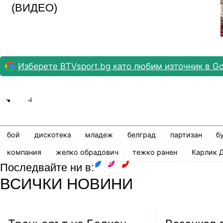
(ВИДЕО)
Изберете BTVsport.bg като любим източник в Go
Share
save
бой
дискотека
младеж
белград
партизан
б
компания
желко обрадович
тежко ранен
Карлик 
Последвайте ни в:
facebook
instagram
youtube
ВСИЧКИ НОВИНИ