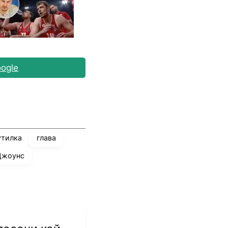
ogle
утилка
глава
Джоунс