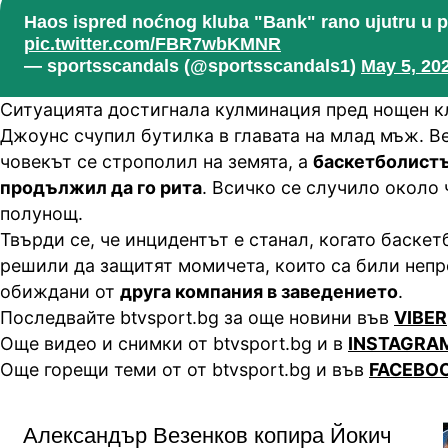
Haos ispred noćnog kluba "Bank" rano ujutru u 
pic.twitter.com/FBR7wbKMNR
— sportsscandals (@sportsscandals1)
May 5, 20
Ситуацията достигнала кулминация пред нощен кл
Джоунс счупил бутилка в главата на млад мъж. Ве
човекът се строполил на земята, а
баскетболистъ
продължил да го рита
. Всичко се случило около 
полунощ.
Твърди се, че инцидентът е станал, когато баске
решили да защитят момичета, които са били неп
обиждани от
друга компания в заведението
.
Последвайте btvsport.bg за още новини във
VIBER
Още видео и снимки от btvsport.bg и в
INSTAGRA
Още горещи теми от от btvsport.bg и във
FACEBO
Александър Везенков копира Йокич