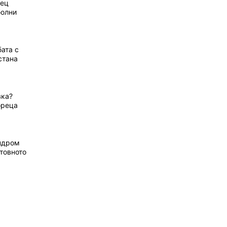
рец
болни
ата с
стана
вка?
ореца
ндром
товното