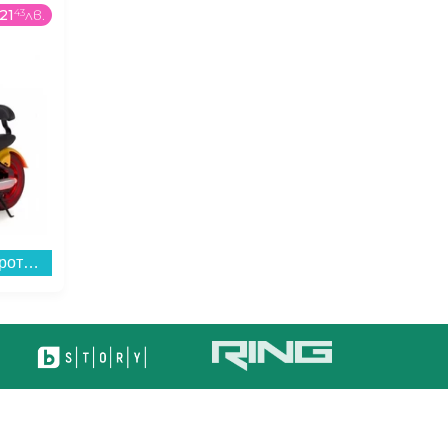
21
43
лв.
199
99
€
/
391
15
лв.
Електрически скутер/тротинетка MANTA XRIDER CRUISER 12 (Детски ел. скутер) , 10 градуси...
Вграден керамичен плот AEG HRB32310CB , Електрически...