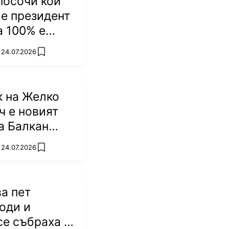
посочи кой
 е президент
а 100% е
овек!
 24.07.2026
add favorites
 на Желко
 е новият
а Балкан
 24.07.2026
add favorites
ва пет
Коди и
се събраха в