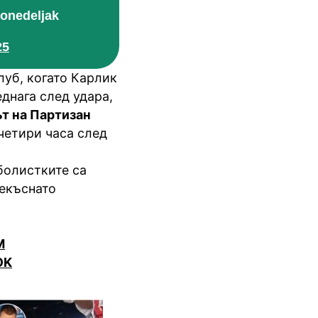
ponedeljak
25
уб, когато Карлик
днага след удара,
т на Партизан
четири часа след
тболистките са
рекъснато
M
OK