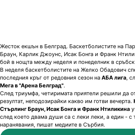
скандал
Жесток екшън в Белград. Баскетболистите на Пар
Браун, Карлик Джоунс, Исак Бонга и Франк Нтили
бой в нощта между неделя и понеделник в сръбск
В неделя баскетболистите на Желко Обадович сп
последния кръг от редовния сезон на
АБА лига
, с
Мега в "Арена Белград"
.
След триумфа, четиримата приятели решили да о
резултат, неподозирайки какво им готви вечерта.
Стърлинг Браун, Исак Бонга и Франк Нтиликина
у
след което двама души са с леки леки, а един - с
наранявания, пишат медиите в Сърбия.