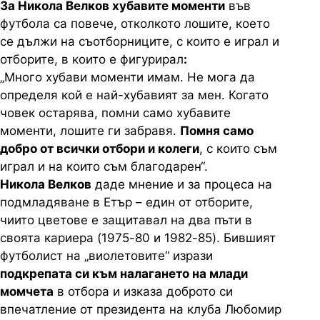
За Никола Велков хубавите моменти
във
футбола са повече, отколкото лошите, което
се дължи на съотборниците, с които е играл и
отборите, в които е фигурирал
:
„Много хубави моменти имам. Не мога да
определя кой е най-хубавият за мен. Когато
човек остарява, помни само хубавите
моменти, лошите ги забравя.
Помня само
добро от всички отбори и колеги
, с които съм
играл и на които съм благодарен“.
Никола Велков
даде мнение и за процеса на
подмладяване в Етър – един от отборите,
чиито цветове е защитавал на два пъти в
своята кариера (1975-80 и 1982-85). Бившият
футболист на „виолетовите“ изрази
подкрепата си към налагането на млади
момчета
в отбора и изказа доброто си
впечатление от президента на клуба Любомир