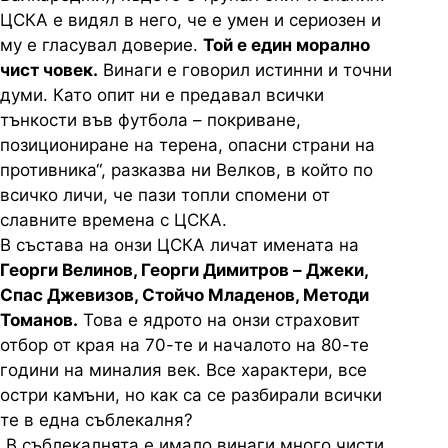
ЦСКА е видял в него, че е умен и сериозен и
му е гласувал доверие.
Той е един морално
чист човек.
Винаги е говорил истинни и точни
думи. Като опит ни е предавал всички
тънкости във футбола – покриване,
позициониране на терена, опасни страни на
противника“, разказва ни Велков, в който по
всичко личи, че пази топли спомени от
славните времена с ЦСКА.
В състава на онзи ЦСКА личат имената на
Георги Велинов, Георги Димитров – Джеки,
Спас Джевизов, Стойчо Младенов, Методи
Томанов.
Това е ядрото на онзи страховит
отбор от края на 70-те и началото на 80-те
години на миналия век. Все характери, все
остри камъни, но как са се разбирали всички
те в една съблекалня?
„В съблекалнята е имало винаги много чисти