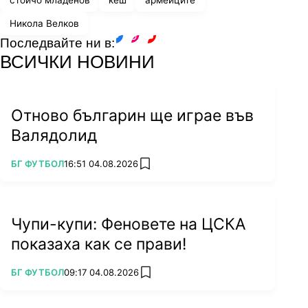
стойчо младенов
кеш
армейците
Никола Велков
Последвайте ни в:
facebook
instagram
youtube
ВСИЧКИ НОВИНИ
Отново българин ще играе във
Валядолид
ПОВЕЧЕ ОТ
БГ ФУТБОЛ
16:51 04.08.2026
add favorites
Чупи-купи: Феновете на ЦСКА
показаха как се прави!
ПОВЕЧЕ ОТ
БГ ФУТБОЛ
09:17 04.08.2026
add favorites