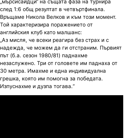
„мърсисайдци“ на същата фаза на турнира
след 1:6 общ резултат в четвъртфинала.
Връщаме Никола Велков и към този момент.
Той характеризира поражението от
английския клуб като малшанс:
„Аз мисля, че всеки реагира без страх и с
надежда, че можем да ги отстраним. Първият
път (б.а. сезон 1980/81) паднахме
незаслужено. Три от головете им паднаха от
30 метра. Имахме и една индивидуална
грешка, която им помогна за победата.
Изпуснахме и дузпа тогава.“