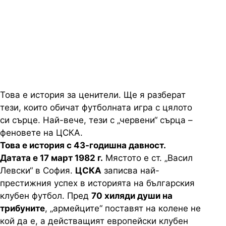
подава на Стойчо Младенов,
който детронира Ливърпул за
КЕШ
Това е история за ценители. Ще я разберат
тези, които обичат футболната игра с цялото
си сърце. Най-вече, тези с „червени“ сърца –
феновете на ЦСКА.
Това е история с 43-годишна давност.
Датата е 17 март 1982 г.
Мястото е ст. „Васил
Левски“ в София.
ЦСКА
записва най-
престижния успех в историята на българския
клубен футбол. Пред
70 хиляди души на
трибуните
, „армейците“ поставят на колене не
кой да е, а действащият европейски клубен