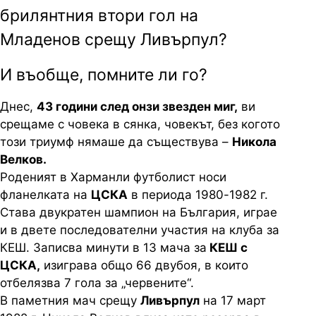
брилянтния втори гол на
Младенов срещу Ливърпул?
И въобще, помните ли го?
Днес,
43 години след онзи звезден миг,
ви
срещаме с човека в сянка, човекът, без когото
този триумф нямаше да съществува –
Никола
Велков.
Роденият в Харманли футболист носи
фланелката на
ЦСКА
в периода 1980-1982 г.
Става двукратен шампион на България, играе
и в двете последователни участия на клуба за
КЕШ. Записва минути в 13 мача за
КЕШ с
ЦСКА,
изиграва общо 66 двубоя, в които
отбелязва 7 гола за „червените“.
В паметния мач срещу
Ливърпул
на 17 март