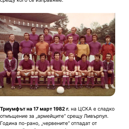
срещу кого се изправяме.“
Триумфът на 17 март 1982 г.
на ЦСКА е сладко
отмъщение за „армейците“ срещу Ливърпул.
Година по-рано, „червените“ отпадат от