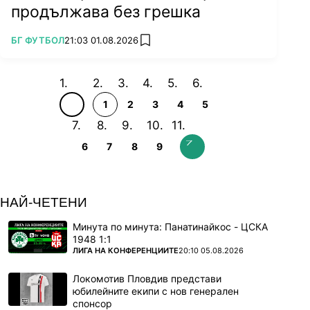
продължава без грешка
ПОВЕЧЕ ОТ
БГ ФУТБОЛ
21:03 01.08.2026
add favorites
1
2
3
4
5
6
7
8
9
НАЙ-ЧЕТЕНИ
Минута по минута: Панатинайкос - ЦСКА
1948 1:1
ПОВЕЧЕ ОТ
ЛИГА НА КОНФЕРЕНЦИИТЕ
20:10 05.08.2026
Локомотив Пловдив представи
юбилейните екипи с нов генерален
спонсор