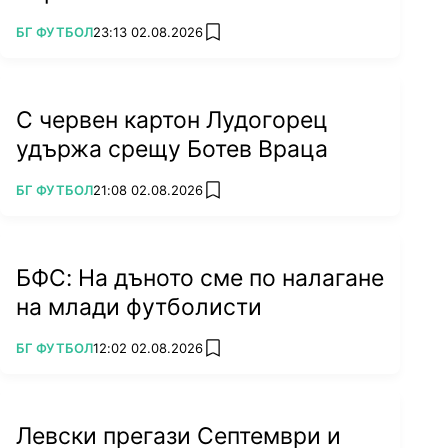
ПОВЕЧЕ ОТ
БГ ФУТБОЛ
23:13 02.08.2026
add favorites
С червен картон Лудогорец
удържа срещу Ботев Враца
ПОВЕЧЕ ОТ
БГ ФУТБОЛ
21:08 02.08.2026
add favorites
БФС: На дъното сме по налагане
на млади футболисти
ПОВЕЧЕ ОТ
БГ ФУТБОЛ
12:02 02.08.2026
add favorites
Левски прегази Септември и