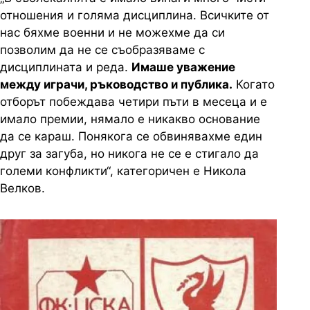
отношения и голяма дисциплина. Всичките от
нас бяхме военни и не можехме да си
позволим да не се съобразяваме с
дисциплината и реда.
Имаше уважение
между играчи, ръководство и публика.
Когато
отборът побеждава четири пъти в месеца и е
имало премии, нямало е никакво основание
да се караш. Понякога се обвинявахме един
друг за загуба, но никога не се е стигало да
големи конфликти“, категоричен е Никола
Велков.