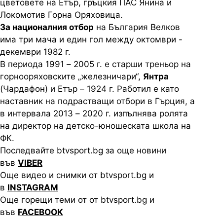
цветовете на Етър, гръцкия ПАС Янина и
Локомотив Горна Оряховица.
За националния отбор
на България Велков
има три мача и един гол между октомври -
декември 1982 г.
В периода 1991 – 2005 г. е старши треньор на
горнооряховските „железничари“,
Янтра
(Чардафон) и Етър – 1924 г. Работил е като
наставник на подрастващи отбори в Гърция, а
в интервала 2013 – 2020 г. изпълнява ролята
на директор на детско-юношеската школа на
ФК.
Последвайте btvsport.bg за още новини
във
VIBER
Още видео и снимки от btvsport.bg и
в
INSTAGRAM
Още горещи теми от от btvsport.bg и
във
FACEBOOK