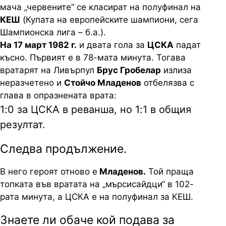
мача „червените“ се класират на полуфинал на
КЕШ
(Купата на европейските шампиони, сега
Шампионска лига – б.а.).
На 17 март 1982 г.
и двата гола за
ЦСКА
падат
късно. Първият е в 78-мата минута. Тогава
вратарят на Ливърпул
Брус Гробелар
излиза
неразчетено и
Стойчо Младенов
отбелязва с
глава в опразнената врата:
1:0 за ЦСКА в реванша, но 1:1 в общия
резултат.
Следва продължение.
В него героят отново е
Младенов.
Той праща
топката във вратата на „мърсисайдци“ в 102-
рата минута, а ЦСКА е на полуфинал за КЕШ.
Знаете ли обаче кой подава за