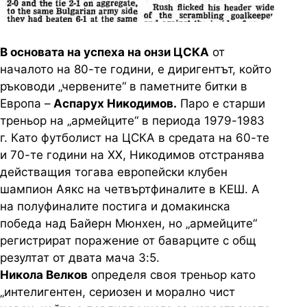
В основата на успеха на онзи ЦСКА
от
началото на 80-те години, е диригентът, който
ръководи „червените“ в паметните битки в
Европа –
Аспарух Никодимов.
Паро е старши
треньор на „армейците“ в периода 1979-1983
г. Като футболист на ЦСКА в средата на 60-те
и 70-те години на XX, Никодимов отстранява
действащия тогава европейски клубен
шампион Аякс на четвъртфиналите в КЕШ. А
на полуфиналите постига и домакинска
победа над Байерн Мюнхен, но „армейците“
регистрират поражение от баварците с общ
резултат от двата мача 3:5.
Никола Велков
определя своя треньор като
„интелигентен, сериозен и морално чист