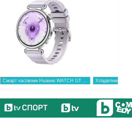
Хладилник с фризер Crown GN 3130E , 268 l, E , Бял , Статична...