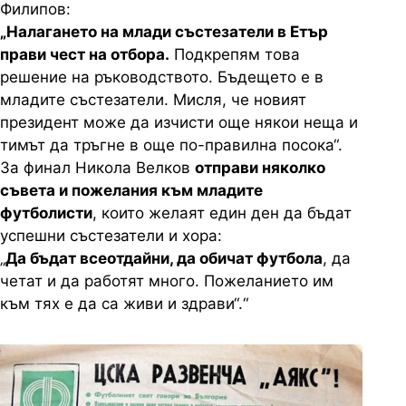
Филипов:
„Налагането на млади състезатели в Етър
прави чест на отбора.
Подкрепям това
решение на ръководството. Бъдещето е в
младите състезатели. Мисля, че новият
президент може да изчисти още някои неща и
тимът да тръгне в още по-правилна посока“.
За финал Никола Велков
отправи няколко
съвета и пожелания към младите
футболисти
, които желаят един ден да бъдат
успешни състезатели и хора:
„
Да бъдат всеотдайни, да обичат футбола
, да
четат и да работят много. Пожеланието им
към тях е да са живи и здрави“.“