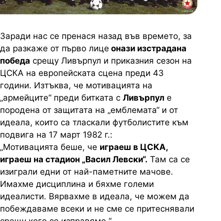
Заради нас се пренася назад във времето, за
да разкаже от първо лице
онази изстрадана
победа
срещу Ливърпул и приказния сезон на
ЦСКА на европейската сцена преди 43
години. Изтъква, че мотивацията на
„армейците“ преди битката с
Ливърпул
е
породена от защитата на „емблемата“ и от
идеала, които са тласкали футболистите към
подвига на 17 март 1982 г.:
„Мотивацията беше, че
играеш в ЦСКА,
играеш на стадион „Васил Левски“.
Там са се
изиграли едни от най-паметните мачове.
Имахме дисциплина и бяхме големи
идеалисти. Вярвахме в идеала, че можем да
побеждаваме всеки и не сме се притеснявали