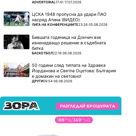
ПОВЕЧЕ ОТ
ADVERTORIAL
17:41 17.07.2026
ЦСКА 1948 пропусна да удари ПАО
насред Атина (ВИДЕО)
ПОВЕЧЕ ОТ
ЛИГА НА КОНФЕРЕНЦИИТЕ
23:26 05.08.2026
Бившата годеница на Дончич взе
изненадващо решение в съдебната
битка
ПОВЕЧЕ ОТ
БАСКЕТБОЛ
22:16 06.08.2026
50 години след титлата на Здравка
Йорданова и Светла Оцетова: България
е домакин на световно!
ПОВЕЧЕ ОТ
ДРУГИ
09:54 06.08.2026
РАЗГЛЕДАЙ БРОШУРАТА
259
99
€
/
508
5
лв.