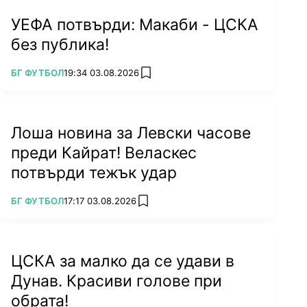
УЕФА потвърди: Макаби - ЦСКА
без публика!
ПОВЕЧЕ ОТ
БГ ФУТБОЛ
19:34 03.08.2026
add favorites
Лоша новина за Левски часове
преди Кайрат! Веласкес
потвърди тежък удар
ПОВЕЧЕ ОТ
БГ ФУТБОЛ
17:17 03.08.2026
add favorites
ЦСКА за малко да се удави в
Дунав. Красиви голове при
обрата!