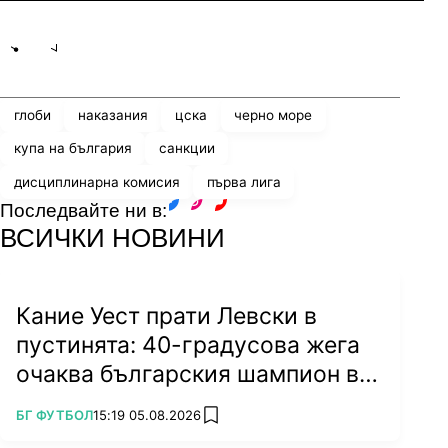
Share
save
глоби
наказания
цска
черно море
купа на българия
санкции
дисциплинарна комисия
първа лига
Последвайте ни в:
facebook
instagram
youtube
ВСИЧКИ НОВИНИ
Кание Уест прати Левски в
пустинята: 40-градусова жега
очаква българския шампион в
Туркестан
ПОВЕЧЕ ОТ
БГ ФУТБОЛ
15:19 05.08.2026
add favorites