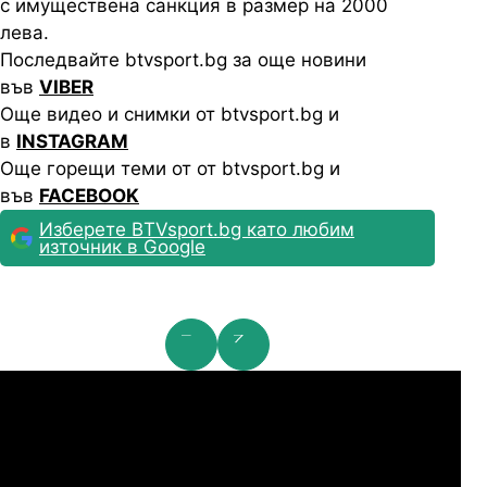
с имуществена санкция в размер на 2000
лева.
Последвайте btvsport.bg за още новини
във
VIBER
Още видео и снимки от btvsport.bg и
в
INSTAGRAM
Още горещи теми от от btvsport.bg и
във
FACEBOOK
Изберете BTVsport.bg като любим
източник в Google
мпионска лига: 2nd Qualifying Round
Ша
07.2026
19:00
04.
Арарат-Армениа