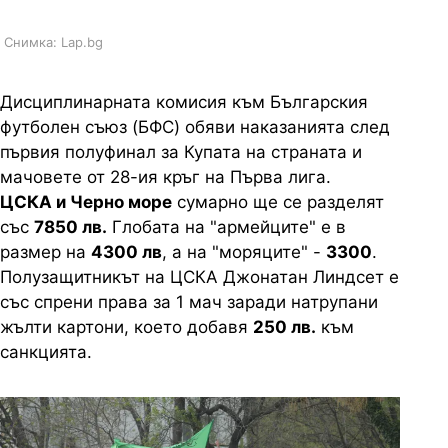
Снимка: Lap.bg
Дисциплинарната комисия към Българския
футболен съюз (БФС) обяви наказанията след
първия полуфинал за Купата на страната и
мачовете от 28-ия кръг на Първа лига.
ЦСКА и Черно море
сумарно ще се разделят
със
7850 лв.
Глобата на "армейците" е в
размер на
4300 лв
, а на "моряците" -
3300
.
Полузащитникът на ЦСКА Джонатан Линдсет е
със спрени права за 1 мач заради натрупани
жълти картони, което добавя
250 лв.
към
санкцията.