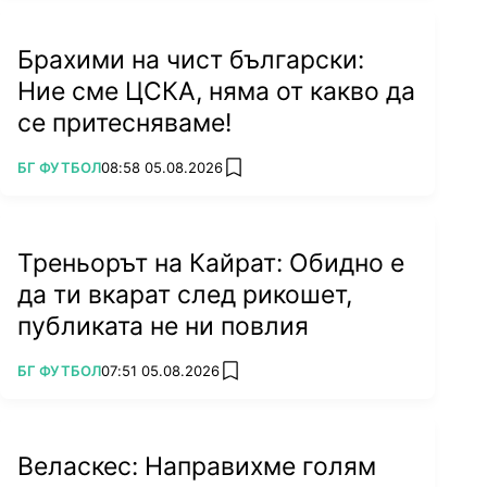
Брахими на чист български:
Ние сме ЦСКА, няма от какво да
се притесняваме!
ПОВЕЧЕ ОТ
БГ ФУТБОЛ
08:58 05.08.2026
add favorites
Треньорът на Кайрат: Обидно е
да ти вкарат след рикошет,
публиката не ни повлия
ПОВЕЧЕ ОТ
БГ ФУТБОЛ
07:51 05.08.2026
add favorites
Веласкес: Направихме голям