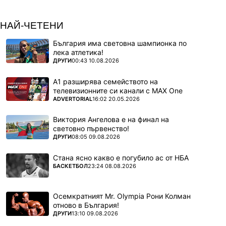
НАЙ-ЧЕТЕНИ
България има световна шампионка по
лека атлетика!
ПОВЕЧЕ ОТ
ДРУГИ
00:43 10.08.2026
А1 разширява семейството на
телевизионните си канали с MAX One
ПОВЕЧЕ ОТ
ADVERTORIAL
16:02 20.05.2026
Виктория Ангелова е на финал на
световно първенство!
ПОВЕЧЕ ОТ
ДРУГИ
08:05 09.08.2026
Стана ясно какво е погубило ас от НБА
ПОВЕЧЕ ОТ
БАСКЕТБОЛ
23:24 08.08.2026
Осемкратният Mr. Olympia Рони Колман
отново в България!
ПОВЕЧЕ ОТ
ДРУГИ
13:10 09.08.2026