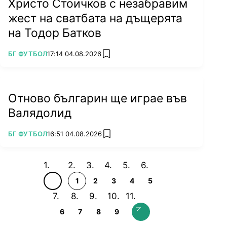
Христо Стоичков с незабравим
жест на сватбата на дъщерята
на Тодор Батков
ПОВЕЧЕ ОТ
БГ ФУТБОЛ
17:14 04.08.2026
add favorites
Отново българин ще играе във
Валядолид
ПОВЕЧЕ ОТ
БГ ФУТБОЛ
16:51 04.08.2026
add favorites
1
2
3
4
5
6
7
8
9