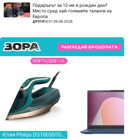
Подаръкът за 12-ия ѝ рожден ден?
Място сред най-големите таланти на
Европа
ПОВЕЧЕ ОТ
ДРУГИ
14:51 09.08.2026
РАЗГЛЕДАЙ БРОШУРАТА
109
99
€
/
215
13
лв.
475
9
Ютия Philips DST8030/70...