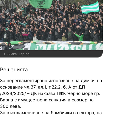
Снимка: Lap.bg
Решенията
За нерегламентирано използване на димки, на
основание чл.37, ал.1, т.22.2, б. А от ДП
/2024/2025/ – ДК наказва ПФК Черно море гр.
Варна с имуществена санкция в размер на
300 лева.
За възпламеняване на бомбички в сектора, на