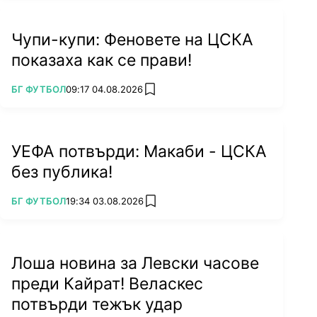
Чупи-купи: Феновете на ЦСКА
показаха как се прави!
ПОВЕЧЕ ОТ
БГ ФУТБОЛ
09:17 04.08.2026
add favorites
УЕФА потвърди: Макаби - ЦСКА
без публика!
ПОВЕЧЕ ОТ
БГ ФУТБОЛ
19:34 03.08.2026
add favorites
Лоша новина за Левски часове
преди Кайрат! Веласкес
потвърди тежък удар