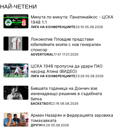
НАЙ-ЧЕТЕНИ
Минута по минута: Панатинайкос - ЦСКА
1948 1:1
ПОВЕЧЕ ОТ
ЛИГА НА КОНФЕРЕНЦИИТЕ
20:10 05.08.2026
Локомотив Пловдив представи
юбилейните екипи с нов генерален
спонсор
ПОВЕЧЕ ОТ
ADVERTORIAL
17:41 17.07.2026
ЦСКА 1948 пропусна да удари ПАО
насред Атина (ВИДЕО)
ПОВЕЧЕ ОТ
ЛИГА НА КОНФЕРЕНЦИИТЕ
23:26 05.08.2026
Бившата годеница на Дончич взе
изненадващо решение в съдебната
битка
ПОВЕЧЕ ОТ
БАСКЕТБОЛ
22:16 06.08.2026
Армен Назарян и федерацията заровиха
томахавката
ПОВЕЧЕ ОТ
ДРУГИ
14:26 05.08.2026