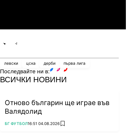
Мджельби
Линкълн Ред Импс
Share
save
левски
цска
дерби
първа лига
Последвайте ни в:
facebook
instagram
youtube
ВСИЧКИ НОВИНИ
Отново българин ще играе във
Валядолид
ПОВЕЧЕ ОТ
БГ ФУТБОЛ
16:51 04.08.2026
add favorites