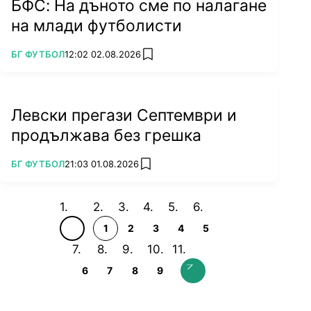
БФС: На дъното сме по налагане
на млади футболисти
ПОВЕЧЕ ОТ
БГ ФУТБОЛ
12:02 02.08.2026
add favorites
Левски прегази Септември и
продължава без грешка
ПОВЕЧЕ ОТ
БГ ФУТБОЛ
21:03 01.08.2026
add favorites
1
2
3
4
5
6
7
8
9