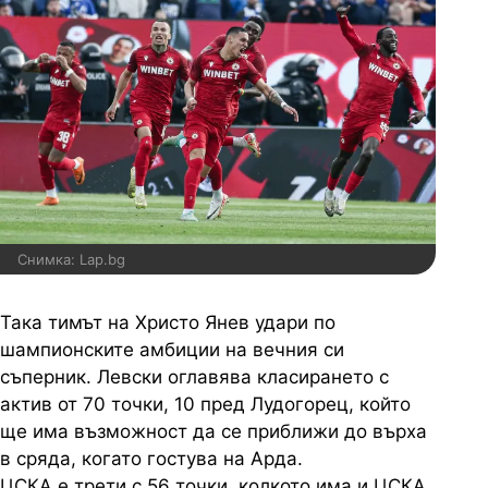
Снимка: Lap.bg
Така тимът на Христо Янев удари по
шампионските амбиции на вечния си
съперник. Левски оглавява класирането с
актив от 70 точки, 10 пред Лудогорец, който
ще има възможност да се приближи до върха
в сряда, когато гостува на Арда.
ЦСКА е трети с 56 точки, колкото има и ЦСКА