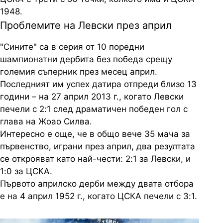
1948.
Проблемите на Левски през април
"Сините" са в серия от 10 поредни
шампионатни дербита без победа срещу
големия съперник през месец април.
Последният им успех датира отпреди близо 13
години – на 27 април 2013 г., когато Левски
печели с 2:1 след драматичен победен гол с
глава на Жоао Силва.
Интересно е още, че в общо вече 35 мача за
първенство, играни през април, два резултата
се открояват като най-чести: 2:1 за Левски, и
1:0 за ЦСКА.
Първото априлско дерби между двата отбора
е на 4 април 1952 г., когато ЦСКА печели с 3:1.