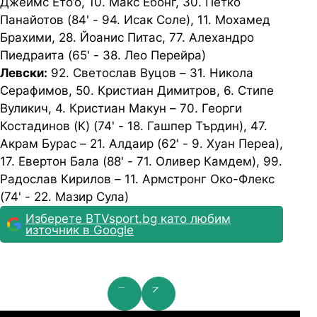
Джеймс Ето’о, 10. Макс Ебонг, 30. Петко
Панайотов (84' - 94. Исак Соле), 11. Мохамед
Брахими, 28. Йоанис Питас, 77. Алехандро
Пиедраита (65' - 38. Лео Перейра)
Левски:
92. Светослав Вуцов – 31. Никола
Серафимов, 50. Кристиан Димитров, 6. Стипе
Вуликич, 4. Кристиан Макун – 70. Георги
Костадинов (К) (74' - 18. Гашпер Търдин), 47.
Акрам Бурас – 21. Алдаир (62' - 9. Хуан Переа),
17. Евертон Бала (88' - 71. Оливер Камдем), 99.
Радослав Кирилов – 11. Армстронг Око-Флекс
(74' - 22. Мазир Сула)
Изберете BTVsport.bg като любим
източник в Google