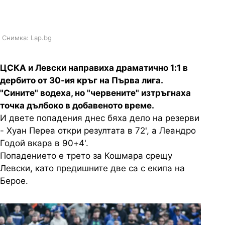
“сините“
Снимка: Lap.bg
ЦСКА и Левски направиха драматично 1:1 в
дербито от 30-ия кръг на Първа лига.
"Сините" водеха, но "червените" изтръгнаха
точка дълбоко в добавеното време.
И двете попадения днес бяха дело на резерви
- Хуан Переа откри резултата в 72', а Леандро
Годой вкара в 90+4'.
Попадението е трето за Кошмара срещу
Левски, като предишните две са с екипа на
Берое.