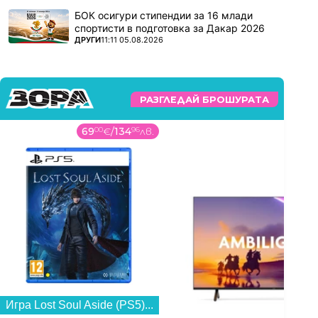
БОК осигури стипендии за 16 млади
спортисти в подготовка за Дакар 2026
ПОВЕЧЕ ОТ
ДРУГИ
11:11 05.08.2026
РАЗГЛЕДАЙ БРОШУРАТА
69
00
€
/
134
96
лв.
439
Игра Lost Soul Aside (PS5)...