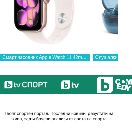
Смарт часовник Apple Watch 11 42mm Rose Gold/Light Band S/M meu04 , 1.80 , 64 , Apple S10 SiP 64-bit Dual Core...
Твоят спортен портал. Последни новини, резултати на
живо, задълбочени анализи от света на спорта