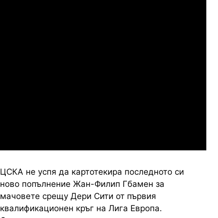
Купс
07.2026
19:00
04.
Сабуртало
Слован Братислава
07.2026
19:00
04.
Мджельби
Линкълн Ред Импс
ЦСКА не успя да картотекира последното си
ново попълнение Жан-Филип Гбамен за
мачовете срещу Дери Сити от първия
квалификационен кръг на Лига Европа.