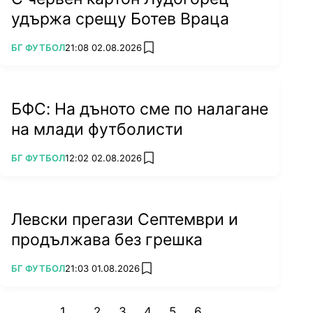
удържа срещу Ботев Враца
ПОВЕЧЕ ОТ
БГ ФУТБОЛ
21:08 02.08.2026
add favorites
БФС: На дъното сме по налагане
на млади футболисти
ПОВЕЧЕ ОТ
БГ ФУТБОЛ
12:02 02.08.2026
add favorites
Левски прегази Септември и
продължава без грешка
ПОВЕЧЕ ОТ
БГ ФУТБОЛ
21:03 01.08.2026
add favorites