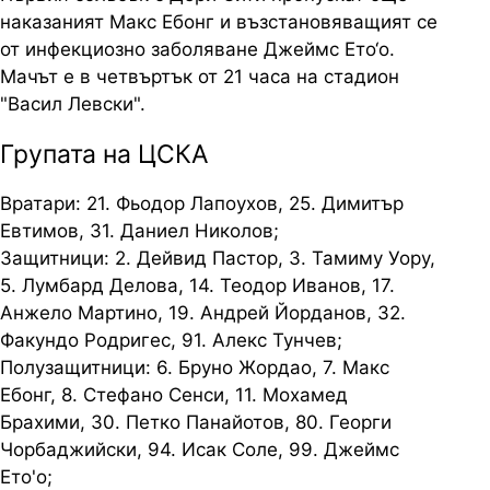
наказаният Макс Ебонг и възстановяващият се
от инфекциозно заболяване Джеймс Ето‘о.
Мачът е в четвъртък от 21 часа на стадион
"Васил Левски".
Групата на ЦСКА
Вратари: 21. Фьодор Лапоухов, 25. Димитър
Евтимов, 31. Даниел Николов;
Защитници: 2. Дейвид Пастор, 3. Тамиму Уору,
5. Лумбард Делова, 14. Теодор Иванов, 17.
Анжело Мартино, 19. Андрей Йорданов, 32.
Факундо Родригес, 91. Алекс Тунчев;
Полузащитници: 6. Бруно Жордао, 7. Макс
Ебонг, 8. Стефано Сенси, 11. Мохамед
Брахими, 30. Петко Панайотов, 80. Георги
Чорбаджийски, 94. Исак Соле, 99. Джеймс
Ето'о;