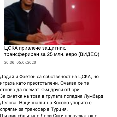
ЦСКА привлече защитник,
трансфериран за 25 млн. евро (ВИДЕО)
20:36, 05.07.2026
Додай и Фаетон са собственост на ЦСКА, но
играха като преотстъпени. Очаква се те
отново да поемат към други отбори.
За сметка на това в групата попадна Лумбард
Делова. Националът на Косово упорито е
спряган за трансфер в Турция.
Първия сблъсък с Дери Сити пропускат още