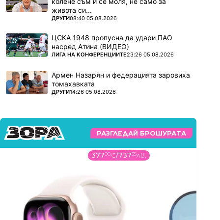
колене съм и се моля, не само за
живота си...
ПОВЕЧЕ ОТ
ДРУГИ
08:40 05.08.2026
ЦСКА 1948 пропусна да удари ПАО
насред Атина (ВИДЕО)
ПОВЕЧЕ ОТ
ЛИГА НА КОНФЕРЕНЦИИТЕ
23:26 05.08.2026
Армен Назарян и федерацията заровиха
томахавката
ПОВЕЧЕ ОТ
ДРУГИ
14:26 05.08.2026
РАЗГЛЕДАЙ БРОШУРАТА
377
00
€
/
737
35
лв.