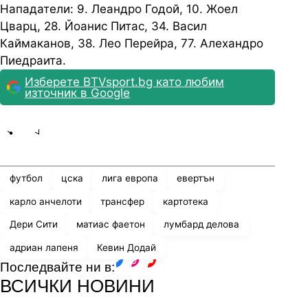
Нападатели: 9. Леандро Годой, 10. Жоел
Цварц, 28. Йоанис Питас, 34. Васил
Каймаканов, 38. Лео Перейра, 77. Алехандро
Пиедраита.
Изберете BTVsport.bg като любим
източник в Google
Share
save
футбол
цска
лига европа
евертън
карло анчелоти
трансфер
картотека
Дери Сити
матиас фаетон
лумбард делова
адриан лапеня
Кевин Додай
Последвайте ни в:
facebook
instagram
youtube
ВСИЧКИ НОВИНИ