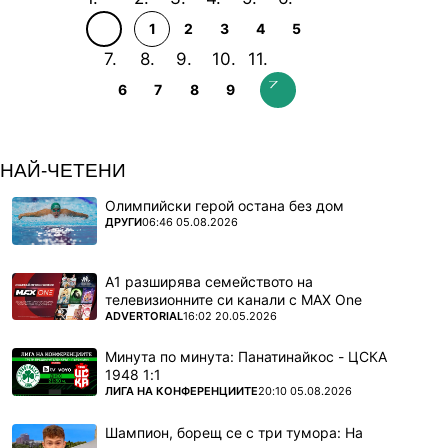
1
2
3
4
5
6
7
8
9
НАЙ-ЧЕТЕНИ
Олимпийски герой остана без дом
ПОВЕЧЕ ОТ
ДРУГИ
06:46 05.08.2026
А1 разширява семейството на
телевизионните си канали с MAX One
ПОВЕЧЕ ОТ
ADVERTORIAL
16:02 20.05.2026
Минута по минута: Панатинайкос - ЦСКА
1948 1:1
ПОВЕЧЕ ОТ
ЛИГА НА КОНФЕРЕНЦИИТЕ
20:10 05.08.2026
Шампион, борещ се с три тумора: На