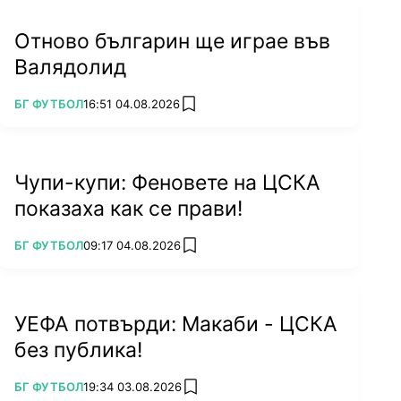
Отново българин ще играе във
Валядолид
ПОВЕЧЕ ОТ
БГ ФУТБОЛ
16:51 04.08.2026
add favorites
Чупи-купи: Феновете на ЦСКА
показаха как се прави!
ПОВЕЧЕ ОТ
БГ ФУТБОЛ
09:17 04.08.2026
add favorites
УЕФА потвърди: Макаби - ЦСКА
без публика!
ПОВЕЧЕ ОТ
БГ ФУТБОЛ
19:34 03.08.2026
add favorites