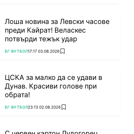
Лоша новина за Левски часове
преди Кайрат! Веласкес
потвърди тежък удар
ПОВЕЧЕ ОТ
БГ ФУТБОЛ
17:17 03.08.2026
add favorites
ЦСКА за малко да се удави в
Дунав. Красиви голове при
обрата!
ПОВЕЧЕ ОТ
БГ ФУТБОЛ
23:13 02.08.2026
add favorites
С червен картон Лудогорец