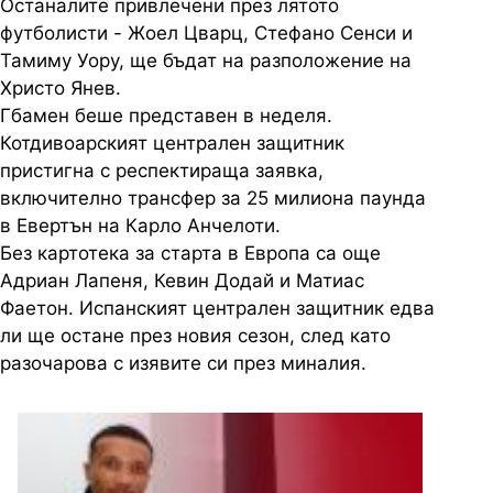
Останалите привлечени през лятото
футболисти - Жоел Цварц, Стефано Сенси и
Тамиму Уору, ще бъдат на разположение на
Христо Янев.
Гбамен беше представен в неделя.
Котдивоарският централен защитник
пристигна с респектираща заявка,
включително трансфер за 25 милиона паунда
в Евертън на Карло Анчелоти.
Без картотека за старта в Европа са още
Адриан Лапеня, Кевин Додай и Матиас
Фаетон. Испанският централен защитник едва
ли ще остане през новия сезон, след като
разочарова с изявите си през миналия.