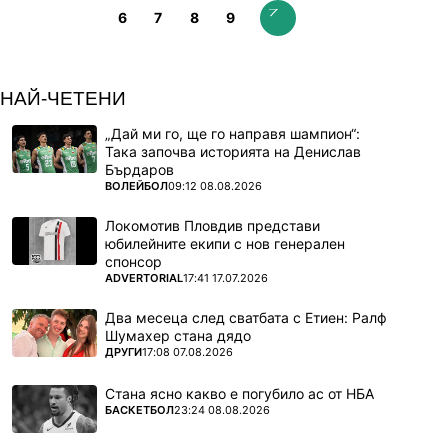
6
7
8
9
НАЙ-ЧЕТЕНИ
„Дай ми го, ще го направя шампион“:
Така започва историята на Денислав
Бърдаров
ПОВЕЧЕ ОТ
ВОЛЕЙБОЛ
09:12 08.08.2026
Локомотив Пловдив представи
юбилейните екипи с нов генерален
спонсор
ПОВЕЧЕ ОТ
ADVERTORIAL
17:41 17.07.2026
Два месеца след сватбата с Етиен: Ралф
Шумахер стана дядо
ПОВЕЧЕ ОТ
ДРУГИ
17:08 07.08.2026
Стана ясно какво е погубило ас от НБА
ПОВЕЧЕ ОТ
БАСКЕТБОЛ
23:24 08.08.2026