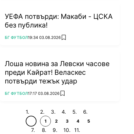
УЕФА потвърди: Макаби - ЦСКА
без публика!
ПОВЕЧЕ ОТ
БГ ФУТБОЛ
19:34 03.08.2026
add favorites
Лоша новина за Левски часове
преди Кайрат! Веласкес
потвърди тежък удар
ПОВЕЧЕ ОТ
БГ ФУТБОЛ
17:17 03.08.2026
add favorites
1
2
3
4
5