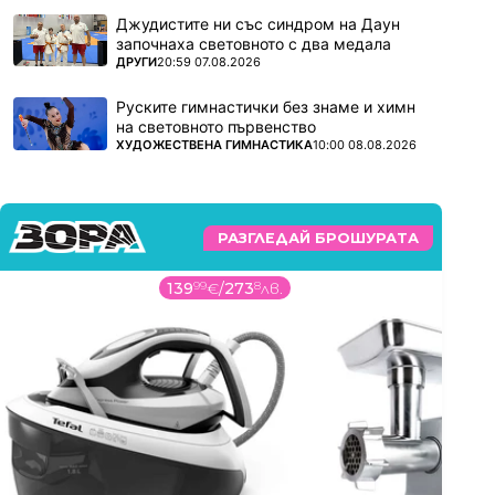
Джудистите ни със синдром на Даун
започнаха световното с два медала
ПОВЕЧЕ ОТ
ДРУГИ
20:59 07.08.2026
Руските гимнастички без знаме и химн
на световното първенство
ПОВЕЧЕ ОТ
ХУДОЖЕСТВЕНА ГИМНАСТИКА
10:00 08.08.2026
РАЗГЛЕДАЙ БРОШУРАТА
139
99
€
/
273
8
лв.
124
99