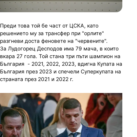
Преди това той бе част от ЦСКА, като
решението му за трансфер при "орлите"
разгневи доста феновете на "червените".
За Лудогорец Десподов има 79 мача, в които
вкара 27 гола. Той стана три пъти шампион на
България - 2021, 2022, 2023, вдигна Купата на
България през 2023 и спечели Суперкупата на
страната през 2021 и 2022 г.