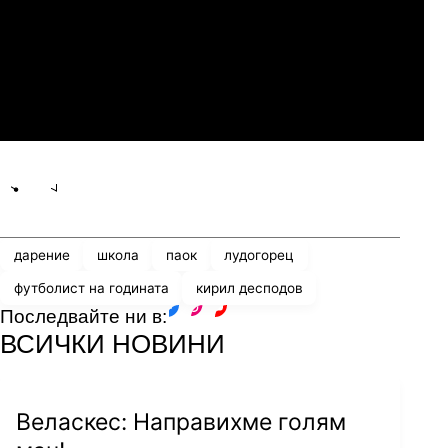
07.2026
19:00
04.
Мджельби
Линкълн Ред Импс
Share
save
дарение
школа
паок
лудогорец
футболист на годината
кирил десподов
Последвайте ни в:
facebook
instagram
youtube
ВСИЧКИ НОВИНИ
Веласкес: Направихме голям