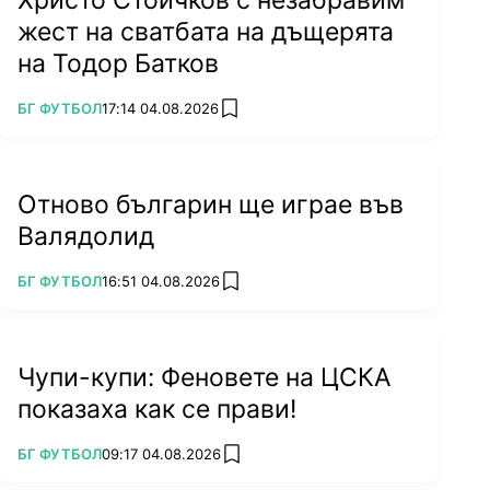
жест на сватбата на дъщерята
на Тодор Батков
ПОВЕЧЕ ОТ
БГ ФУТБОЛ
17:14 04.08.2026
add favorites
Отново българин ще играе във
Валядолид
ПОВЕЧЕ ОТ
БГ ФУТБОЛ
16:51 04.08.2026
add favorites
Чупи-купи: Феновете на ЦСКА
показаха как се прави!
ПОВЕЧЕ ОТ
БГ ФУТБОЛ
09:17 04.08.2026
add favorites