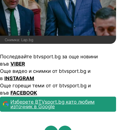
Снимка: Lap.bg
Последвайте btvsport.bg за още новини
във
VIBER
Още видео и снимки от btvsport.bg и
в
INSTAGRAM
Още горещи теми от от btvsport.bg и
във
FACEBOOK
Изберете BTVsport.bg като любим
източник в Google