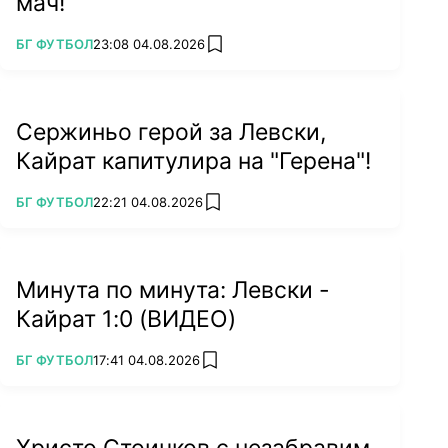
мач!
ПОВЕЧЕ ОТ
БГ ФУТБОЛ
23:08 04.08.2026
add favorites
Сержиньо герой за Левски,
Кайрат капитулира на "Герена"!
ПОВЕЧЕ ОТ
БГ ФУТБОЛ
22:21 04.08.2026
add favorites
Минута по минута: Левски -
Кайрат 1:0 (ВИДЕО)
ПОВЕЧЕ ОТ
БГ ФУТБОЛ
17:41 04.08.2026
add favorites
Христо Стоичков с незабравим