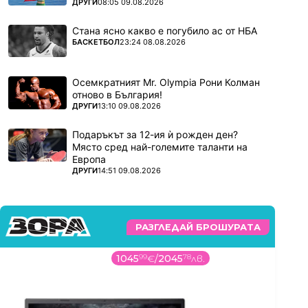
ПОВЕЧЕ ОТ
ДРУГИ
08:05 09.08.2026
Стана ясно какво е погубило ас от НБА
ПОВЕЧЕ ОТ
БАСКЕТБОЛ
23:24 08.08.2026
Осемкратният Mr. Olympia Рони Колман
отново в България!
ПОВЕЧЕ ОТ
ДРУГИ
13:10 09.08.2026
Подаръкът за 12-ия ѝ рожден ден?
Място сред най-големите таланти на
Европа
ПОВЕЧЕ ОТ
ДРУГИ
14:51 09.08.2026
РАЗГЛЕДАЙ БРОШУРАТА
1045
99
€
/
2045
78
лв.