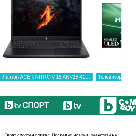
Лаптоп ACER NITRO V 15 ANV15-41-R06X NH.QSGEX.004 , 1000GB SSD , 15.60 , 16 , AMD Ryzen 7 7735HS OCTA CORE , NVIDIA GeForce RTX 4050 6GB GDDR6...
Твоят спортен портал. Последни новини, резултати на