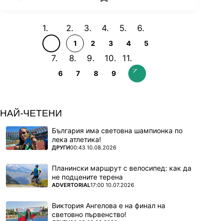
add favorites
1
2
3
4
5
6
7
8
9
НАЙ-ЧЕТЕНИ
България има световна шампионка по
лека атлетика!
ПОВЕЧЕ ОТ
ДРУГИ
00:43 10.08.2026
Планински маршрут с велосипед: как да
не подцените терена
ПОВЕЧЕ ОТ
ADVERTORIAL
17:00 10.07.2026
Виктория Ангелова е на финал на
световно първенство!