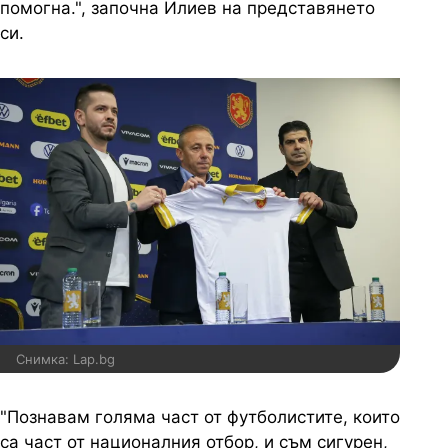
помогна.", започна Илиев на представянето
си.
Снимка: Lap.bg
"Познавам голяма част от футболистите, които
са част от националния отбор, и съм сигурен,