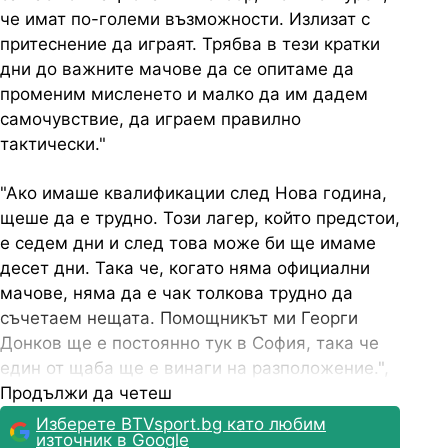
че имат по-големи възможности. Излизат с
притеснение да играят. Трябва в тези кратки
дни до важните мачове да се опитаме да
променим мисленето и малко да им дадем
самочувствие, да играем правилно
тактически."
"Ако имаше квалификации след Нова година,
щеше да е трудно. Този лагер, който предстои,
е седем дни и след това може би ще имаме
десет дни. Така че, когато няма официални
мачове, няма да е чак толкова трудно да
съчетаем нещата. Помощникът ми Георги
Донков ще е постоянно тук в София, така че
един от щаба ще е винаги на разположение.",
каза специалистът, който ще продължи да
Продължи да четеш
води и Черно море.
Изберете BTVsport.bg като любим
източник в Google