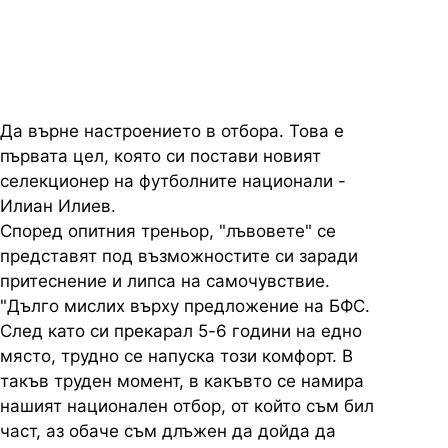
заяви новият селекционер
Да върне настроението в отбора. Това е
първата цел, която си постави новият
селекционер на футболните национали -
Илиан Илиев.
Според опитния треньор, "лъвовете" се
представят под възможностите си заради
притеснение и липса на самочувствие.
"Дълго мислих върху предложение на БФС.
След като си прекарал 5-6 години на едно
място, трудно се напуска този комфорт. В
такъв труден момент, в какъвто се намира
нашият национален отбор, от който съм бил
част, аз обаче съм длъжен да дойда да