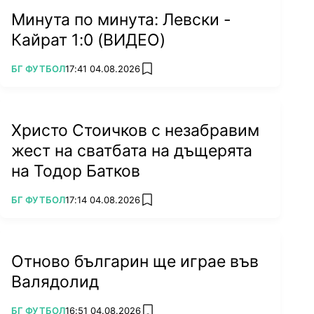
Минута по минута: Левски -
Кайрат 1:0 (ВИДЕО)
ПОВЕЧЕ ОТ
БГ ФУТБОЛ
17:41 04.08.2026
add favorites
Христо Стоичков с незабравим
жест на сватбата на дъщерята
на Тодор Батков
ПОВЕЧЕ ОТ
БГ ФУТБОЛ
17:14 04.08.2026
add favorites
Отново българин ще играе във
Валядолид
ПОВЕЧЕ ОТ
БГ ФУТБОЛ
16:51 04.08.2026