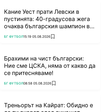
практика, когато сме излизали да играем за
резултат не се е получавало, но когато
Кание Уест прати Левски в
излизаш да играеш, резултатите идват."
пустинята: 40-градусова жега
очаква българския шампион в
Туркестан
ПОВЕЧЕ ОТ
БГ ФУТБОЛ
15:19 05.08.2026
add favorites
Брахими на чист български:
Ние сме ЦСКА, няма от какво да
се притесняваме!
ПОВЕЧЕ ОТ
БГ ФУТБОЛ
08:58 05.08.2026
add favorites
Снимка: Lap.bg
"Треньорската професия е рискова и винаги си
Треньорът на Кайрат: Обидно е
зависим от резултатите. В кариерата си