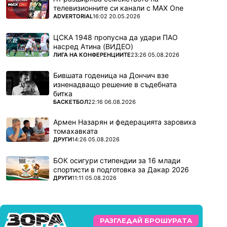
телевизионните си канали с MAX One
ПОВЕЧЕ ОТ
ADVERTORIAL
16:02 20.05.2026
ЦСКА 1948 пропусна да удари ПАО
насред Атина (ВИДЕО)
ПОВЕЧЕ ОТ
ЛИГА НА КОНФЕРЕНЦИИТЕ
23:26 05.08.2026
Бившата годеница на Дончич взе
изненадващо решение в съдебната
битка
ПОВЕЧЕ ОТ
БАСКЕТБОЛ
22:16 06.08.2026
Армен Назарян и федерацията заровиха
томахавката
ПОВЕЧЕ ОТ
ДРУГИ
14:26 05.08.2026
БОК осигури стипендии за 16 млади
спортисти в подготовка за Дакар 2026
ПОВЕЧЕ ОТ
ДРУГИ
11:11 05.08.2026
РАЗГЛЕДАЙ БРОШУРАТА