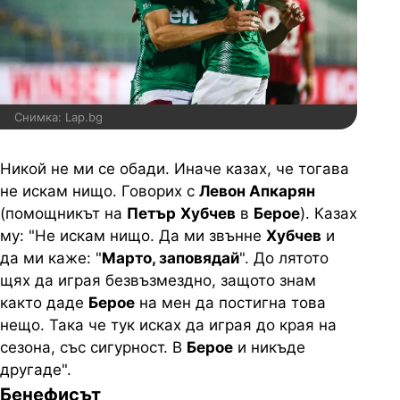
Снимка: Lap.bg
Никой не ми се обади. Иначе казах, че тогава
не искам нищо. Говорих с
Левон Апкарян
(помощникът на
Петър
Хубчев
в
Берое
). Казах
му: "Не искам нищо. Да ми звънне
Хубчев
и
да ми каже: "
Марто, заповядай
". До лятото
щях да играя безвъзмездно, защото знам
както даде
Берое
на мен да постигна това
нещо. Така че тук исках да играя до края на
сезона, със сигурност. В
Берое
и никъде
другаде".
Бенефисът