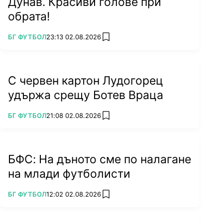
Дунав. Красиви голове при
обрата!
ПОВЕЧЕ ОТ
БГ ФУТБОЛ
23:13 02.08.2026
add favorites
С червен картон Лудогорец
удържа срещу Ботев Враца
ПОВЕЧЕ ОТ
БГ ФУТБОЛ
21:08 02.08.2026
add favorites
БФС: На дъното сме по налагане
на млади футболисти
ПОВЕЧЕ ОТ
БГ ФУТБОЛ
12:02 02.08.2026
add favorites