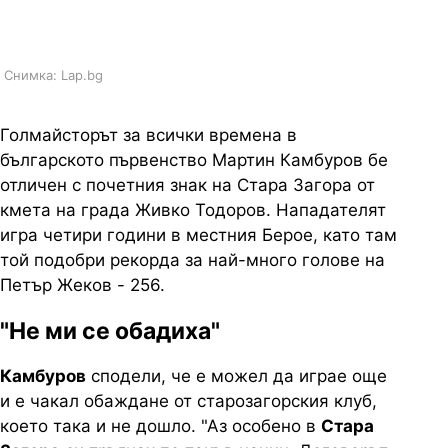
начин
Снимка: Lap.bg
Голмайсторът за всички времена в
българското първенство Мартин Камбуров бе
отличен с почетния знак на Стара Загора от
кмета на града Живко Тодоров. Нападателят
игра четири години в местния Берое, като там
той подобри рекорда за най-много голове на
Петър Жеков - 256.
"Не ми се обадиха"
Камбуров
сподели, че е можел да играе още
и е чакал обаждане от старозагорския клуб,
което така и не дошло. "Аз особено в
Стара