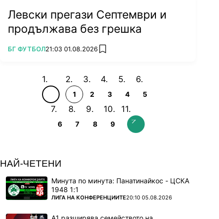
Левски прегази Септември и
продължава без грешка
ПОВЕЧЕ ОТ
БГ ФУТБОЛ
21:03 01.08.2026
add favorites
1
2
3
4
5
6
7
8
9
НАЙ-ЧЕТЕНИ
Минута по минута: Панатинайкос - ЦСКА
1948 1:1
ПОВЕЧЕ ОТ
ЛИГА НА КОНФЕРЕНЦИИТЕ
20:10 05.08.2026
А1 разширява семейството на