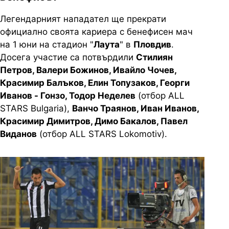
Легендарният нападател ще прекрати
официално своята кариера с бенефисен мач
на 1 юни на стадион "
Лаута
" в
Пловдив
.
Досега участие са потвърдили
Стилиян
Петров, Валери Божинов, Ивайло Чочев,
Красимир Балъков, Елин Топузаков, Георги
Иванов - Гонзо, Тодор Неделев
(отбор ALL
STARS Bulgaria),
Ванчо Траянов, Иван Иванов,
Красимир Димитров, Димо Бакалов, Павел
Виданов
(отбор ALL STARS Lokomotiv).