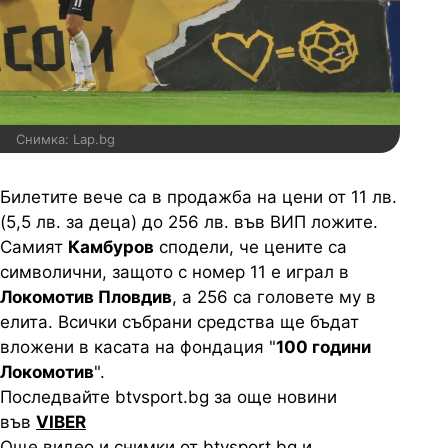
Снимка: Lap.bg
Билетите вече са в продажба на цени от 11 лв.
(5,5 лв. за деца) до 256 лв. във ВИП ложите.
Самият
Камбуров
сподели, че цените са
символични, защото с номер 11 е играл в
Локомотив Пловдив
, а 256 са головете му в
елита. Всички събрани средства ще бъдат
вложени в касата на фондация "
100 години
Локомотив
".
Последвайте btvsport.bg за още новини
във
VIBER
Още видео и снимки от btvsport.bg и