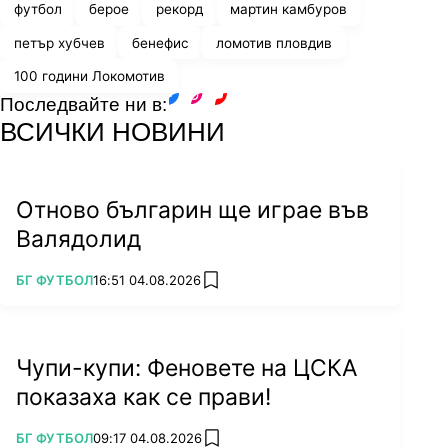
футбол
берое
рекорд
мартин камбуров
петър хубчев
бенефис
ломотив пловдив
100 години Локомотив
Последвайте ни в:
facebook
instagram
youtube
ВСИЧКИ НОВИНИ
Отново българин ще играе във
Валядолид
ПОВЕЧЕ ОТ
БГ ФУТБОЛ
16:51 04.08.2026
add favorites
Чупи-купи: Феновете на ЦСКА
показаха как се прави!
ПОВЕЧЕ ОТ
БГ ФУТБОЛ
09:17 04.08.2026
add favorites