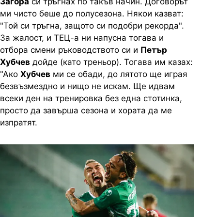
Загора
си тръгнах по такъв начин. Договорът
ми чисто беше до полусезона. Някои казват:
"Той си тръгна, защото си подобри рекорда".
За жалост, и ТЕЦ-а ни напусна тогава и
отбора смени ръководството си и
Петър
Хубчев
дойде (като треньор). Тогава им казах:
"Ако
Хубчев
ми се обади, до лятото ще играя
безвъзмездно и нищо не искам. Ще идвам
всеки ден на тренировка без една стотинка,
просто да завърша сезона и хората да ме
изпратят.