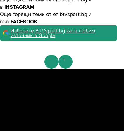
в
INSTAGRAM
Още горещи теми от от btvsport.bg и
във
FACEBOOK
Изберете BTVsport.bg като любим
източник в Google
мпионска лига: 2nd Qualifying Round
Ша
07.2026
19:00
04.
Арарат-Армениа
Шамрок Роувърс
07.2026
19:00
04.
Сабах Баку