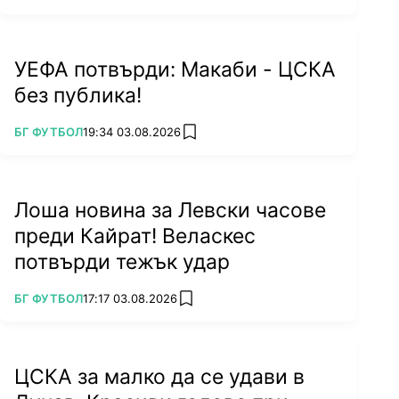
УЕФА потвърди: Макаби - ЦСКА
без публика!
ПОВЕЧЕ ОТ
БГ ФУТБОЛ
19:34 03.08.2026
add favorites
Лоша новина за Левски часове
преди Кайрат! Веласкес
потвърди тежък удар
ПОВЕЧЕ ОТ
БГ ФУТБОЛ
17:17 03.08.2026
add favorites
ЦСКА за малко да се удави в