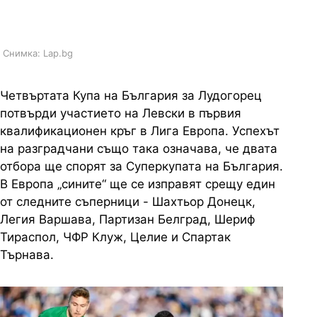
Европа
Снимка: Lap.bg
Четвъртата Купа на България за Лудогорец
потвърди участието на Левски в първия
квалификационен кръг в Лига Европа. Успехът
на разградчани също така означава, че двата
отбора ще спорят за Суперкупата на България.
В Европа „сините“ ще се изправят срещу един
от следните съперници - Шахтьор Донецк,
Легия Варшава, Партизан Белград, Шериф
Тираспол, ЧФР Клуж, Целие и Спартак
Търнава.