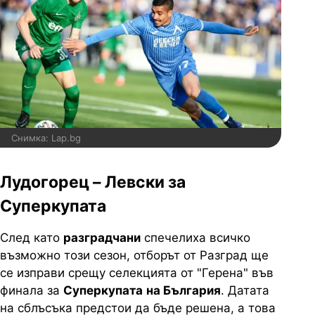
Снимка: Lap.bg
Лудогорец – Левски за
Суперкупата
След като
разградчани
спечелиха всичко
възможно този сезон, отборът от Разград ще
се изправи срещу селекцията от "Герена" във
финала за
Суперкупата
на България
. Датата
на сблъсъка предстои да бъде решена, а това