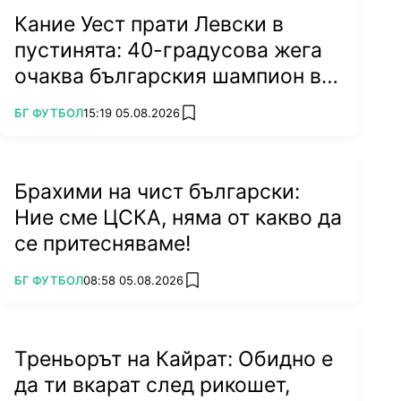
Кание Уест прати Левски в
пустинята: 40-градусова жега
очаква българския шампион в
Туркестан
ПОВЕЧЕ ОТ
БГ ФУТБОЛ
15:19 05.08.2026
add favorites
Брахими на чист български:
Ние сме ЦСКА, няма от какво да
се притесняваме!
ПОВЕЧЕ ОТ
БГ ФУТБОЛ
08:58 05.08.2026
add favorites
Треньорът на Кайрат: Обидно е
да ти вкарат след рикошет,