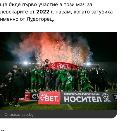
ще бъде първо участие в този мач за
левскарите от
2022
г. насам, когато загубиха
именно от Лудогорец.
Снимка: Lap.bg