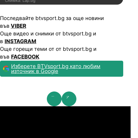
Снимка: Lap.bg
Последвайте btvsport.bg за още новини
във
VIBER
Още видео и снимки от btvsport.bg и
в
INSTAGRAM
Още горещи теми от от btvsport.bg и
във
FACEBOOK
Изберете BTVsport.bg като любим
източник в Google
мпионска лига: 2nd Qualifying Round
Ша
07.2026
19:00
04.
Арарат-Армениа