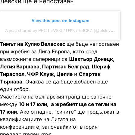
Левски ще е непоставен
View this post on Instagram
A post shared by PFC LEVSKI / ПФК ЛЕВСКИ (@pfclevskiofficial)
Тимът на Хулио Веласкес
ще бъде непоставен
при жребия за Лига Европа, като сред
възможните съперници са
Шахтьор Донецк,
Легия Варшава, Партизан Белград, Шериф
Тираспол, ЧФР Клуж, Целие
и
Спартак
Търнава
. Очаква се да бъде добавен още
един отбор.
Участието на българския гранд ще започне
между
10 и 17 юли, а жребият ще се тегли на
17 юни.
Ако отпадне, "сините" ще продължат в
квалификациите на Лигата на
конференциите, започвайки от втория
предварителен кръг.