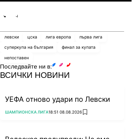
Share
save
левски
цска
лига европа
първа лига
суперкупа на българия
финал за купата
непоставен
Последвайте ни в:
facebook
instagram
youtube
ВСИЧКИ НОВИНИ
УЕФА отново удари по Левски
ПОВЕЧЕ ОТ
ШАМПИОНСКА ЛИГА
18:51 08.08.2026
add favorites