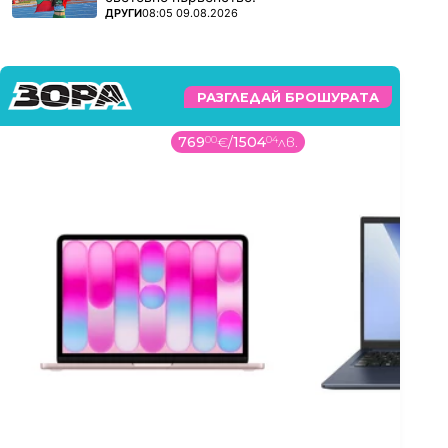
ПОВЕЧЕ ОТ
ДРУГИ
08:05 09.08.2026
РАЗГЛЕДАЙ БРОШУРАТА
769
00
€
/
1504
04
лв.