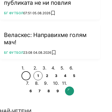
публиката не ни повлия
ПОВЕЧЕ ОТ
БГ ФУТБОЛ
07:51 05.08.2026
add favorites
Веласкес: Направихме голям
мач!
ПОВЕЧЕ ОТ
БГ ФУТБОЛ
23:08 04.08.2026
add favorites
1
2
3
4
5
6
7
8
9
НАЙ-ЧЕТЕНИ