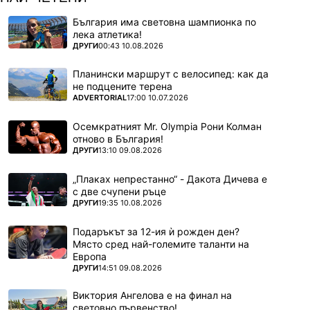
България има световна шампионка по
лека атлетика!
ПОВЕЧЕ ОТ
ДРУГИ
00:43 10.08.2026
Планински маршрут с велосипед: как да
не подцените терена
ПОВЕЧЕ ОТ
ADVERTORIAL
17:00 10.07.2026
Осемкратният Mr. Olympia Рони Колман
отново в България!
ПОВЕЧЕ ОТ
ДРУГИ
13:10 09.08.2026
„Плаках непрестанно“ - Дакота Дичева е
с две счупени ръце
ПОВЕЧЕ ОТ
ДРУГИ
19:35 10.08.2026
Подаръкът за 12-ия ѝ рожден ден?
Място сред най-големите таланти на
Европа
ПОВЕЧЕ ОТ
ДРУГИ
14:51 09.08.2026
Виктория Ангелова е на финал на
световно първенство!