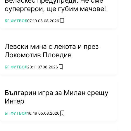
Веласкес предупреди: Не сме
супергерои, ще губим мачове!
ПОВЕЧЕ ОТ
БГ ФУТБОЛ
07:19 08.08.2026
add favorites
Левски мина с лекота и през
Локомотив Пловдив
ПОВЕЧЕ ОТ
БГ ФУТБОЛ
23:11 07.08.2026
add favorites
Българин игра за Милан срещу
Интер
ПОВЕЧЕ ОТ
БГ ФУТБОЛ
16:49 05.08.2026
add favorites