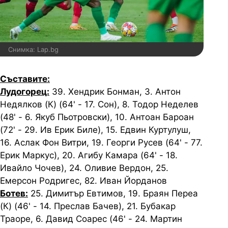
Снимка: Lap.bg
Съставите:
Лудогорец:
39. Хендрик Бонман, 3. Антон
Недялков (К) (64' - 17. Сон), 8. Тодор Неделев
(48' - 6. Якуб Пьотровски), 10. Антоан Бароан
(72' - 29. Ив Ерик Биле), 15. Едвин Куртулуш,
16. Аслак Фон Витри, 19. Георги Русев (64' - 77.
Ерик Маркус), 20. Агибу Камара (64' - 18.
Ивайло Чочев), 24. Оливие Вердон, 25.
Емерсон Родригес, 82. Иван Йорданов
Ботев:
25. Димитър Евтимов, 19. Браян Переа
(К) (46' - 14. Преслав Бачев), 21. Бубакар
Траоре, 6. Давид Соарес (46' - 24. Мартин