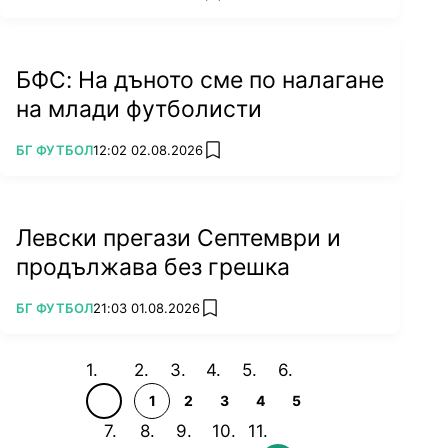
БФС: На дъното сме по налагане
на млади футболисти
ПОВЕЧЕ ОТ
БГ ФУТБОЛ
12:02 02.08.2026
add favorites
Левски прегази Септември и
продължава без грешка
ПОВЕЧЕ ОТ
БГ ФУТБОЛ
21:03 01.08.2026
add favorites
1
2
3
4
5