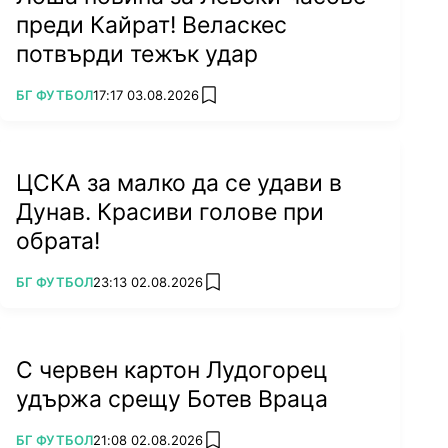
преди Кайрат! Веласкес
потвърди тежък удар
ПОВЕЧЕ ОТ
БГ ФУТБОЛ
17:17 03.08.2026
add favorites
ЦСКА за малко да се удави в
Дунав. Красиви голове при
обрата!
ПОВЕЧЕ ОТ
БГ ФУТБОЛ
23:13 02.08.2026
add favorites
С червен картон Лудогорец
удържа срещу Ботев Враца
ПОВЕЧЕ ОТ
БГ ФУТБОЛ
21:08 02.08.2026
add favorites