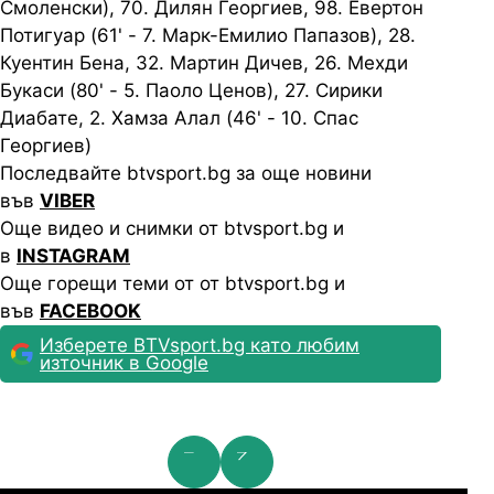
Смоленски), 70. Дилян Георгиев, 98. Евертон
Потигуар (61' - 7. Марк-Емилио Папазов), 28.
Куентин Бена, 32. Мартин Дичев, 26. Мехди
Букаси (80' - 5. Паоло Ценов), 27. Сирики
Диабате, 2. Хамза Алaл (46' - 10. Спас
Георгиев)
Последвайте btvsport.bg за още новини
във
VIBER
Още видео и снимки от btvsport.bg и
в
INSTAGRAM
Още горещи теми от от btvsport.bg и
във
FACEBOOK
Изберете BTVsport.bg като любим
източник в Google