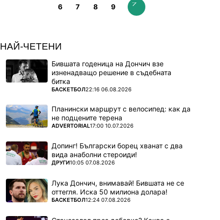
6
7
8
9
НАЙ-ЧЕТЕНИ
Бившата годеница на Дончич взе
изненадващо решение в съдебната
битка
ПОВЕЧЕ ОТ
БАСКЕТБОЛ
22:16 06.08.2026
Планински маршрут с велосипед: как да
не подцените терена
ПОВЕЧЕ ОТ
ADVERTORIAL
17:00 10.07.2026
Допинг! Български борец хванат с два
вида анаболни стероиди!
ПОВЕЧЕ ОТ
ДРУГИ
10:05 07.08.2026
Лука Дончич, внимавай! Бившата не се
оттегля. Иска 50 милиона долара!
ПОВЕЧЕ ОТ
БАСКЕТБОЛ
12:24 07.08.2026