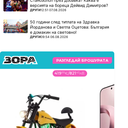
Станозолол през добавка? Каква е
версията на бореца Дейвид Димитров?
ПОВЕЧЕ ОТ
ДРУГИ
12:51 07.08.2026
50 години след титлата на Здравка
Йорданова и Светла Оцетова: България
е домакин на световно!
ПОВЕЧЕ ОТ
ДРУГИ
09:54 06.08.2026
РАЗГЛЕДАЙ БРОШУРАТА
419
99
€
/
821
43
лв.