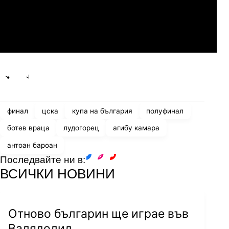
Мджельби
Линкълн Ред Импс
Share
save
финал
цска
купа на българия
полуфинал
ботев враца
лудогорец
агибу камара
антоан бароан
Последвайте ни в:
facebook
instagram
youtube
ВСИЧКИ НОВИНИ
Отново българин ще играе във
Валядолид