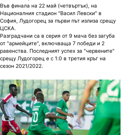
Във финала на 22 май (четвъртък), на
Националния стадион "Васил Левски" в
София, Лудогорец за първи път излиза срещу
ЦСКА.
Разградчани са в серия от 9 мача без загуба
от "армейците", включваща 7 победи и 2
равенства. Последният успех за "червените"
срещу Лудогорец е с 1:0 в третия кръг на
сезон 2021/2022.