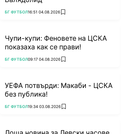
ПОВЕЧЕ ОТ
БГ ФУТБОЛ
16:51 04.08.2026
add favorites
Чупи-купи: Феновете на ЦСКА
показаха как се прави!
ПОВЕЧЕ ОТ
БГ ФУТБОЛ
09:17 04.08.2026
add favorites
УЕФА потвърди: Макаби - ЦСКА
без публика!
ПОВЕЧЕ ОТ
БГ ФУТБОЛ
19:34 03.08.2026
add favorites
Лоша новина за Левски часове