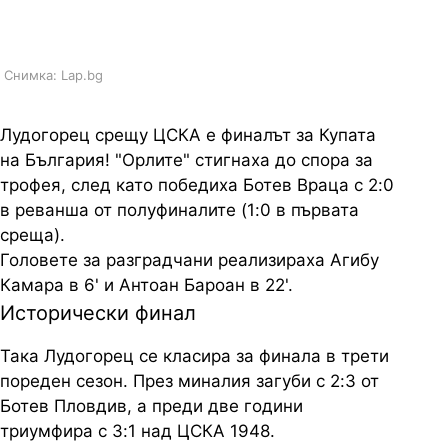
исторически сблъсък с ЦСКА
Снимка: Lap.bg
Лудогорец срещу ЦСКА е финалът за Купата
на България! "Орлите" стигнаха до спора за
трофея, след като победиха Ботев Враца с 2:0
в реванша от полуфиналите (1:0 в първата
среща).
Головете за разградчани реализираха Агибу
Камара в 6' и Антоан Бароан в 22'.
Исторически финал
Така Лудогорец се класира за финала в трети
пореден сезон. През миналия загуби с 2:3 от
Ботев Пловдив, а преди две години
триумфира с 3:1 над ЦСКА 1948.